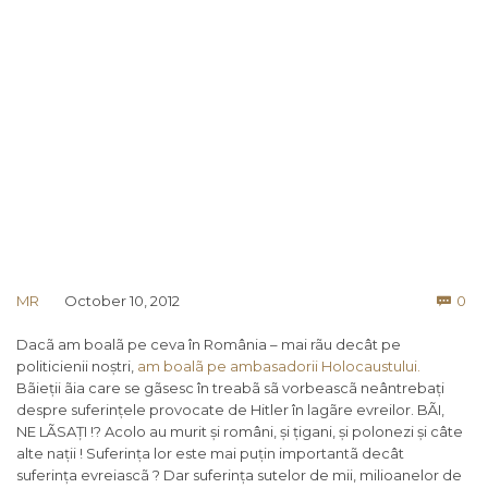
Co
MR
October 10, 2012
0

Dacã am boalã pe ceva în România – mai rãu decât pe
politicienii noștri,
am boalã pe ambasadorii Holocaustului.
Bãieții ãia care se gãsesc în treabã sã vorbeascã neântrebați
despre suferințele provocate de Hitler în lagãre evreilor. BÃI,
NE LÃSAȚI !? Acolo au murit și români, și țigani, și polonezi și câte
alte nații ! Suferința lor este mai puțin importantã decât
suferința evreiascã ? Dar suferința sutelor de mii, milioanelor de