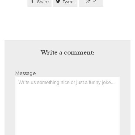

Share

Tweet

+1
Write a comment:
Message