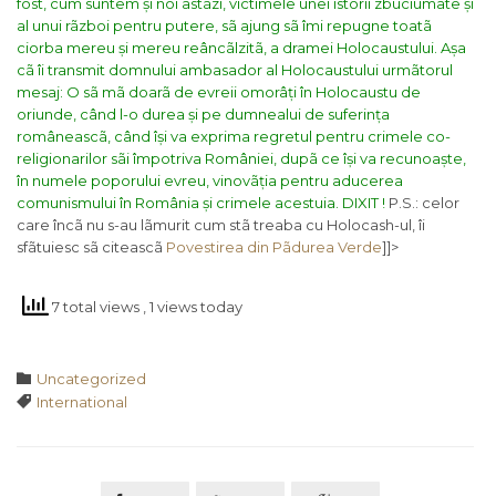
fost, cum suntem și noi astãzi, victimele unei istorii zbuciumate și
al unui rãzboi pentru putere, sã ajung sã îmi repugne toatã
ciorba mereu și mereu reâncãlzitã, a dramei Holocaustului.
Așa
cã îi transmit domnului ambasador al Holocaustului urmãtorul
mesaj: O sã mã doarã de evreii omorâți în Holocaustu de
oriunde, când l-o durea și pe dumnealui de suferința
româneascã, când își va exprima regretul pentru crimele co-
religionarilor sãi împotriva României, dupã ce își va recunoaște,
în numele poporului evreu, vinovãția pentru aducerea
comunismului în România și crimele acestuia. DIXIT !
P.S.: celor
care încã nu s-au lãmurit cum stã treaba cu Holocash-ul, îi
sfãtuiesc sã citeascã
Povestirea din Pãdurea Verde
]]>
7 total views
, 1 views today
Category

Uncategorized
Tags

International