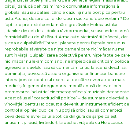
trage. Bat la table și la biliard pe internet în egalã mãsurã arãboi
cât și jidani, cã deh, trãim într-o comunitate informaționalã
globalã. Sau iau bãtaie, când e cazul, și nu le port picã pentru
asta. Atunci, despre ce fel de rasism sau xenofobie vorbim ?
De
fapt, sub pretextul condamnãrii grozãviilor Holocaustului
jidanilor din cel de-al doilea rãzboi mondial, se ascunde o armã
formidabilã cu douã tãișuri. Arma auto-victimizãrii jidãnești, dar
și cea a culpabilizãrii întregii planete pentru faptele presupus
reprobabile sãvârșite de niște oameni care nici mãcar nu mai
sunt în viațã.
Culpabilizarea colectivã pentru niște fapte pe care
nici mãcar nu le-am comis noi, ne împiedicã sã criticãm politica
agresivã a Israelului sau sã comentãm critic, la scenã deschisã,
dominația jidoveascã asupra organismelor financiar-bancare
internaționale, controlul exercitat de cãtre evrei asupra mass-
mediei și în general degradarea moralã adusã de evrei prin
promovarea industriei cinematografice și muzicale decadente.
Acest cãluș al “corectitudinii politice” – de asumare colectivã a
vinovãției pentru Holocaust a devenit un instrument eficient de
control al opiniei publice. Nu poți sã critici sau sã comentezi
ceva despre evrei cã urlã toți ca din gurã de șarpe cã ești
antisemit și rasist, livrându-ți la pachet vrãjeala cu Holocaustul.