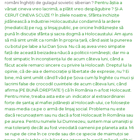
români înghițiți de gulagul sovietic siberian ?
Pentru ãștia a
vãrsat cineva vreo lacrimã, a plãtit vreo despãgubire ? ȘI-A
CERUT CINEVA SCUZE !?
În zilele noastre, Sfânta Inchizițe
jidãneascã a Industriei Holocaustului condamnã la ardere
(mediaticã) pe rug, și linșaj public, pe oricine îndrãznește sã
punã în discuție sfânta și sacra dogmã a Holocaustului. Am ajuns
sã mã simt umilit ca român în propria țarã, când asist la punerea
cu botul pe labe a lui Dan Șova. Nu cã aș avea vreo simpatie
fațã de aceastã beizadea nãucã a politicii românești, dar mi-a
fost simpatic în inconștiența lui de acum câteva luni, când a
fãcut acele remarci sincere cu privire la Holocash. Dreptul lui la
opinie, cã de-aia e democrație și libertate de expresie, nu ?
Ei
bine, mã simt umilit când îl vãd pe Șova cum își înghite cu muci și
lacrimi false de crocodil cuvintele de acum câteva luni, când
afirma (PE BUNÃ DREPTATE !) cã în România n-a fost Holocaust.
Pentru mine, treaba asta este un indicator al extraordinarei
forțe de șantaj al mafiei jidãnești al Holocash-ului, ce folosește
mass-media ca pe o armã de linșaj social.
Problema nu este
dacã recunoaștem sau nu dacã a fost Holocaust în România sau
pe aiurea. Pentru numele lui Dumnezeu, suntem mai umaniști și
mai toleranți decât au fost vreodatã oamenii pe planeta asta. Mi
se rupe de cine în ce crede sau din ce specie de maimuțoi se