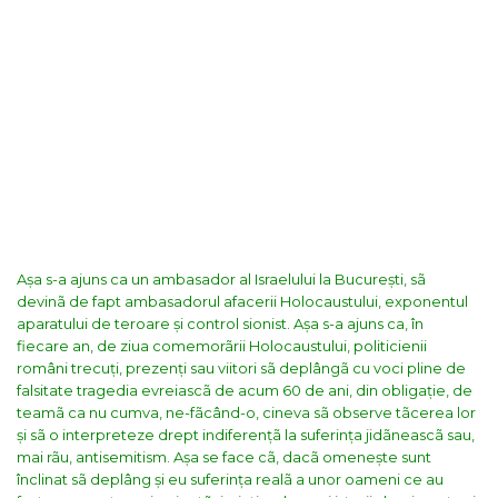
Așa s-a ajuns ca un ambasador al Israelului la București, sã
devinã de fapt ambasadorul afacerii Holocaustului, exponentul
aparatului de teroare și control sionist.
Așa s-a ajuns ca, în
fiecare an, de ziua comemorãrii Holocaustului, politicienii
români trecuți, prezenți sau viitori sã deplângã cu voci pline de
falsitate tragedia evreiascã de acum 60 de ani, din obligație, de
teamã ca nu cumva, ne-fãcând-o, cineva sã observe tãcerea lor
și sã o interpreteze drept indiferențã la suferința jidãneascã sau,
mai rãu, antisemitism.
Așa se face cã, dacã omenește sunt
înclinat sã deplâng și eu suferința realã a unor oameni ce au