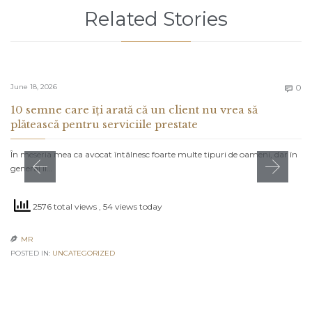
Related Stories
C
June 18, 2026
0

10 semne care îți arată că un client nu vrea să
plătească pentru serviciile prestate
În meseria mea ca avocat întâlnesc foarte multe tipuri de oameni, dar în
general îi…
2576 total views
, 54 views today
MR

POSTED IN:
UNCATEGORIZED