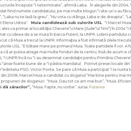
 lucrurile începute ºi neterminate”, afirmã Laba. În alegerile din 2004, 
dat fiind numele candidatului, pe mai multe bloguri ºi site-uri s-au f
 “Laba nu te lasã la greu”, “Nu vota cu stânga, Laba e de dreapta”, “La
tat Elena Udrea”.
Muia candideazã sub culorile USL
ªi Marcel Muia 
st ales ca primar al localitãþii Chevereºu Mare (Judeºul Timiº) în 2004 ºi
etat cu ideea de a se muta în barca Puterii, la UNPR. Liderii partidului
t cã Muia a trecut la UNPR. Informaþia a fost infirmatã zilele trecute,
rile USL. “E bãtaie mare pe primarul Muia. Toate partidele îl vor. A 
a cã ar putea atrage mai multe fonduri de la centru, însã de acum e cl
 PDL ºi UNPR încã nu ºi-au desemnat candidaþii pentru Primãria Chever
cu ºanse foarte bune de a-ºi pãstra mandatul. Potrivit presei locale din
preºedintelui PSD, Victor Ponta. Se pare cã Muia a participat ºi la nunta 
 din 2008, Marcel Muia a candidat cu sloganul “Mai bine pentru mai mu
 propuneri de sloganuri: “Muia. Dau tot ce am mai bun”, “Muia. Eficient
i dã sãracilor”,
“Muia. Fapte, nu vorbe”. sursa:
Puterea