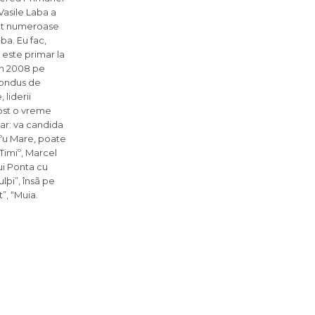
Vasile Laba a
ãcut numeroase
ba. Eu fac,
este primar la
 în 2008 pe
 condus de
 liderii
fost o vreme
ar: va candida
eºu Mare, poate
 Timiº, Marcel
lui Ponta cu
lþi”, însã pe
”, “Muia.