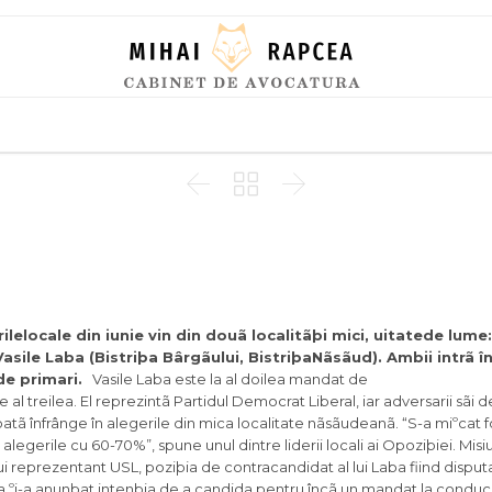
Skip
to
content



ilelocale din iunie vin din douã localitãþi mici, uitatede lume:
asile Laba (Bistriþa Bârgãului, BistriþaNãsãud). Ambii intrã î
e primari.
Vasile Laba este la al doilea mandat de
al treilea. El reprezintã Partidul Democrat Liberal, iar adversarii sãi 
oatã înfrânge în alegerile din mica localitate nãsãudeanã. “S-a miºcat 
e alegerile cu 60-70%”, spune unul dintre liderii locali ai Opoziþiei. Mis
nui reprezentant USL, poziþia de contracandidat al lui Laba fiind disputa
ba ºi-a anunþat intenþia de a candida pentru încã un mandat la conduc