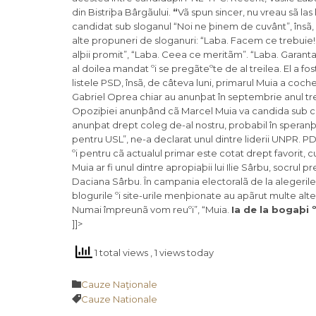
din Bistriþa Bârgãului.
“
Vã spun sincer, nu vreau sã las
candidat sub sloganul “Noi ne þinem de cuvânt”, însã, 
alte propuneri de sloganuri: “Laba. Facem ce trebuie!”,
alþii promit”, “Laba. Ceea ce meritãm”. “Laba. Garan
al doilea mandat ºi se pregãteºte de al treilea. El a fo
listele PSD, însã, de câteva luni, primarul Muia a coch
Gabriel Oprea chiar au anunþat în septembrie anul trecu
Opoziþiei anunþând cã Marcel Muia va candida sub culo
anunþat drept coleg de-al nostru, probabil în speranþ
pentru USL”, ne-a declarat unul dintre liderii UNPR.
ºi pentru cã actualul primar este cotat drept favorit, 
Muia ar fi unul dintre apropiaþii lui Ilie Sârbu, socrul 
Daciana Sârbu. În campania electoralã de la alegerile
blogurile ºi site-urile menþionate au apãrut multe alte
Numai împreunã vom reuºi”, “Muia.
Ia de la bogaþi º
]]>
1 total views
, 1 views today
Category

Cauze Naţionale
Tags

Cauze Nationale