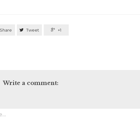
Share

Tweet

+1
Write a comment: