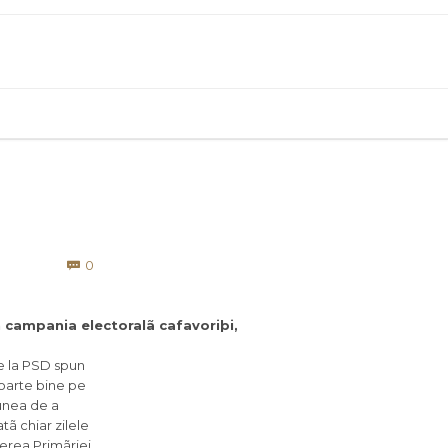
Comments
0

n campania electoralã cafavoriþi,
de la PSD spun
foarte bine pe
iunea de a
tã chiar zilele
erea Primãriei