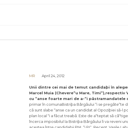
MR
April 24, 2012
Unii dintre cei mai de temut candidaþi în aleger
Marcel Muia (Chevereºu Mare, Timiº),respectiv V
cu ºanse foarte mari de a-ºi pãstramandatele d
primar în comunaBistriþa Bârgãului ºi se pregãteºte de 
cã sunt slabe ºanse ca un candidat al Opoziþiei sã-l p
plan local ºi a fãcut treabã. Este de aºteptat sã câºtig
încerca imposibilul la Bistriþa Bârgãului îi va reveni u
acestea între candidaþii PNL ºi PC. Recent, Vasile La