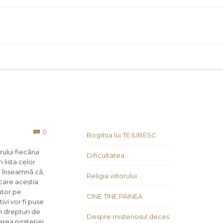
Comments
0

Bogăția lui TE IUBESC
ului fiecãrui
Dificultatea
n lista celor
ce înseamnã cã,
Religia viitorului
 care aceștia
utor pe
CINE ȚINE PÂINEA
ivi vor fi puse
n drepturi de
Despre misteriosul deces
rea pirateriei,