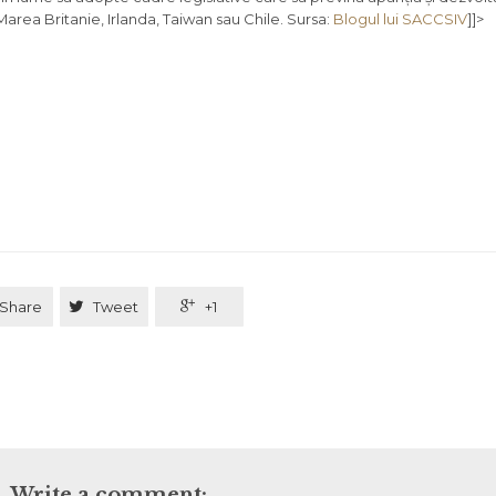
rea Britanie, Irlanda, Taiwan sau Chile. Sursa:
Blogul lui SACCSIV
]]>
Share

Tweet

+1
Write a comment: