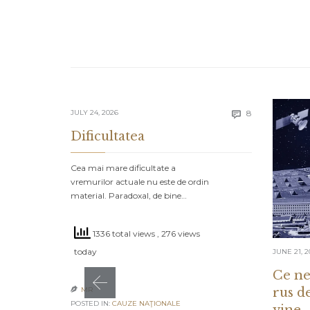
Comments
JULY 24, 2026
8

Dificultatea
Cea mai mare dificultate a
vremurilor actuale nu este de ordin
material. Paradoxal, de bine…
1336 total views
, 276 views
today
JUNE 21, 2
Ce ne
rus d
MR

POSTED IN:
CAUZE NAŢIONALE