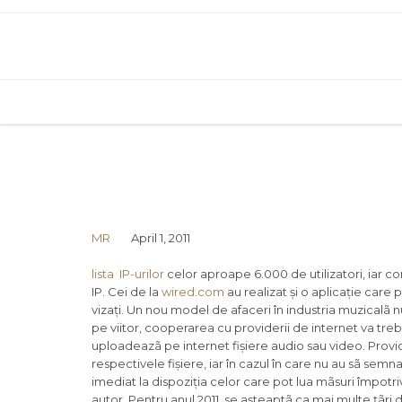
MR
April 1, 2011
lista IP-urilor
celor aproape 6.000 de utilizatori, iar c
IP. Cei de la
wired.com
au realizat și o aplicație care p
vizați. Un nou model de afaceri în industria muzicalã n
pe viitor, cooperarea cu providerii de internet va trebui
uploadeazã pe internet fișiere audio sau video. Provide
respectivele fișiere, iar în cazul în care nu au sã semnal
imediat la dispoziția celor care pot lua mãsuri împotr
autor. Pentru anul 2011, se așteaptã ca mai multe țãri 