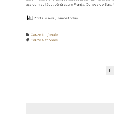
așa cum au fãcut pânã acum Franța, Coreea de Sud, Ma
2 total views
, 1 views today
Category

Cauze Naţionale
Tags

Cauze Nationale
