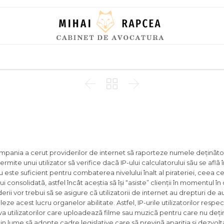
Skip
to
content



ompania a cerut providerilor de internet sã raporteze numele deținãtor
ermite unui utilizator sã verifice dacã IP-ului calculatorului sãu se aflã î
u este suficient pentru combaterea nivelului înalt al pirateriei, ceea 
 consolidatã, astfel încât aceștia sã își “asiste” clienții în momentul în
rii vor trebui sã se asigure cã utilizatorii de internet au drepturi de a
eze acest lucru organelor abilitate. Astfel, IP-urile utilizatorilor respect
iva utilizatorilor care uploadeazã filme sau muzicã pentru care nu deți
din lume sã adopte cadre legislative care sã previnã apariția și dezvolta