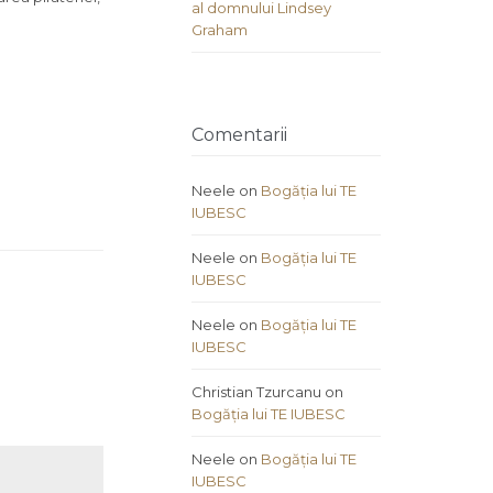
al domnului Lindsey
Graham
Comentarii
Neele
on
Bogăția lui TE
IUBESC
Neele
on
Bogăția lui TE
IUBESC
Neele
on
Bogăția lui TE
IUBESC
Christian Tzurcanu
on
Bogăția lui TE IUBESC
Neele
on
Bogăția lui TE
IUBESC