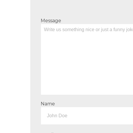
Message
Name