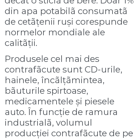
decât o sticlã de bere. Doar 1%
din apa potabilã consumatã
de cetãțenii ruși corespunde
normelor mondiale ale
calitãții.
Produsele cel mai des
contrafãcute sunt CD-urile,
hainele, încãlțãmintea,
bãuturile spirtoase,
medicamentele și piesele
auto. În funcție de ramura
industrialã, volumul
producției contrafãcute de pe