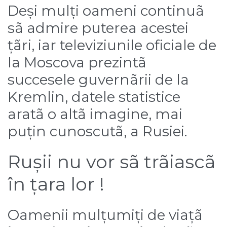
Deși mulți oameni continuã
sã admire puterea acestei
țãri, iar televiziunile oficiale de
la Moscova prezintã
succesele guvernãrii de la
Kremlin, datele statistice
aratã o altã imagine, mai
puțin cunoscutã, a Rusiei.
Rușii nu vor sã trãiascã
în țara lor !
Oamenii mulțumiți de viațã