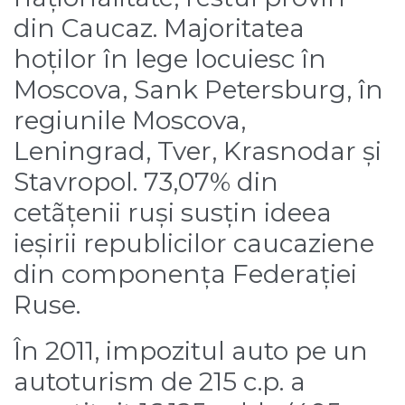
din Caucaz. Majoritatea
hoților în lege locuiesc în
Moscova, Sank Petersburg, în
regiunile Moscova,
Leningrad, Tver, Krasnodar și
Stavropol. 73,07% din
cetãțenii ruși susțin ideea
ieșirii republicilor caucaziene
din componența Federației
Ruse.
În 2011, impozitul auto pe un
autoturism de 215 c.p. a