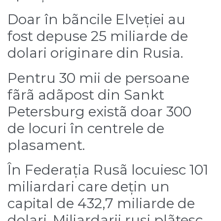
Doar în bãncile Elveției au
fost depuse 25 miliarde de
dolari originare din Rusia.
Pentru 30 mii de persoane
fãrã adãpost din Sankt
Petersburg existã doar 300
de locuri în centrele de
plasament.
În Federația Rusã locuiesc 101
miliardari care dețin un
capital de 432,7 miliarde de
dolari. Miliardarii ruși plãtesc