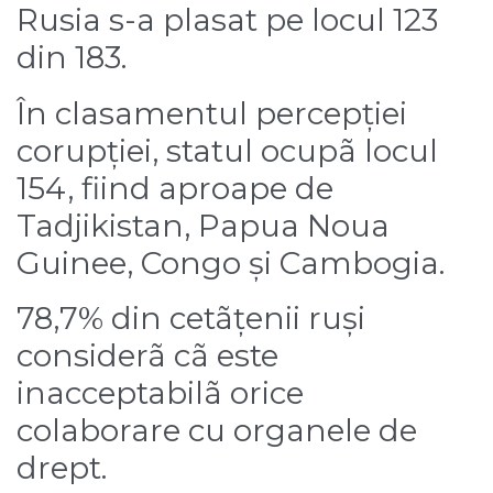
Rusia s-a plasat pe locul 123
din 183.
În clasamentul percepției
corupției, statul ocupã locul
154, fiind aproape de
Tadjikistan, Papua Noua
Guinee, Congo și Cambogia.
78,7% din cetãțenii ruși
considerã cã este
inacceptabilã orice
colaborare cu organele de
drept.