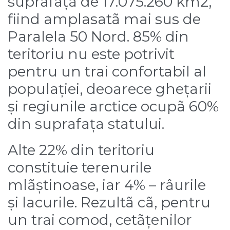
suprafațã de 17.075.260 km2,
fiind amplasatã mai sus de
Paralela 50 Nord. 85% din
teritoriu nu este potrivit
pentru un trai confortabil al
populației, deoarece ghețarii
și regiunile arctice ocupã 60%
din suprafața statului.
Alte 22% din teritoriu
constituie terenurile
mlãștinoase, iar 4% – râurile
și lacurile. Rezultã cã, pentru
un trai comod, cetãțenilor