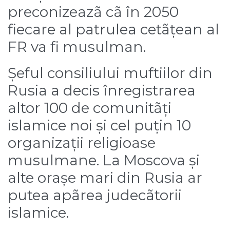
preconizeazã cã în 2050
fiecare al patrulea cetãțean al
FR va fi musulman.
Șeful consiliului muftiilor din
Rusia a decis înregistrarea
altor 100 de comunitãți
islamice noi și cel puțin 10
organizații religioase
musulmane. La Moscova și
alte orașe mari din Rusia ar
putea apãrea judecãtorii
islamice.