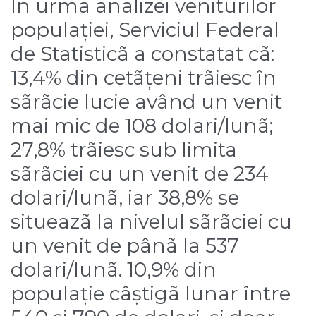
În urma analizei veniturilor
populației, Serviciul Federal
de Statisticã a constatat cã:
13,4% din cetãțeni trãiesc în
sãrãcie lucie având un venit
mai mic de 108 dolari/lunã;
27,8% trãiesc sub limita
sãrãciei cu un venit de 234
dolari/lunã, iar 38,8% se
situeazã la nivelul sãrãciei cu
un venit de pânã la 537
dolari/lunã. 10,9% din
populație câștigã lunar între