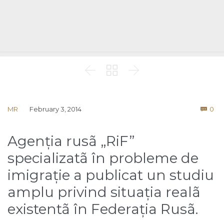



Co
MR
February 3, 2014
0

Agenția rusã „RiF”
specializatã în probleme de
imigrație a publicat un studiu
amplu privind situația realã
existentã în Federația Rusã.