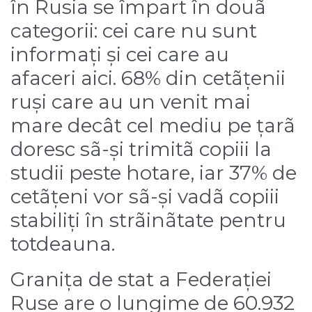
în Rusia se împart în douã
categorii: cei care nu sunt
informați și cei care au
afaceri aici. 68% din cetãțenii
ruși care au un venit mai
mare decât cel mediu pe țarã
doresc sã-și trimitã copiii la
studii peste hotare, iar 37% de
cetãțeni vor sã-și vadã copiii
stabiliți în strãinãtate pentru
totdeauna.
Granița de stat a Federației
Ruse are o lungime de 60.932