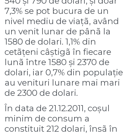
540 și 790 de dolari, și doar
7,3% se pot bucura de un
nivel mediu de viațã, având
un venit lunar de pânã la
1580 de dolari. 1,1% din
cetãțeni câștigã în fiecare
lunã între 1580 și 2370 de
dolari, iar 0,7% din populație
au venituri lunare mai mari
de 2300 de dolari.
În data de 21.12.2011, coșul
minim de consum a
constituit 212 dolari, însã în