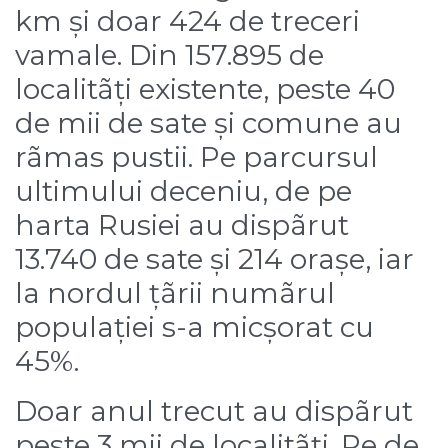
km și doar 424 de treceri
vamale. Din 157.895 de
localitãți existente, peste 40
de mii de sate și comune au
rãmas pustii. Pe parcursul
ultimului deceniu, de pe
harta Rusiei au dispãrut
13.740 de sate și 214 orașe, iar
la nordul țãrii numãrul
populației s-a micșorat cu
45%.
Doar anul trecut au dispãrut
peste 3 mii de localitãți. Pe de