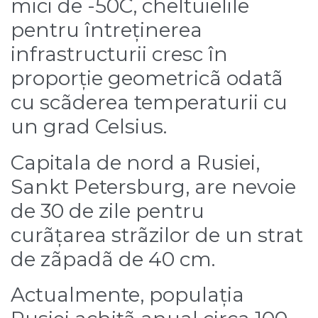
mici de -50C, cheltuielile
pentru întreținerea
infrastructurii cresc în
proporție geometricã odatã
cu scãderea temperaturii cu
un grad Celsius.
Capitala de nord a Rusiei,
Sankt Petersburg, are nevoie
de 30 de zile pentru
curãțarea strãzilor de un strat
de zãpadã de 40 cm.
Actualmente, populația