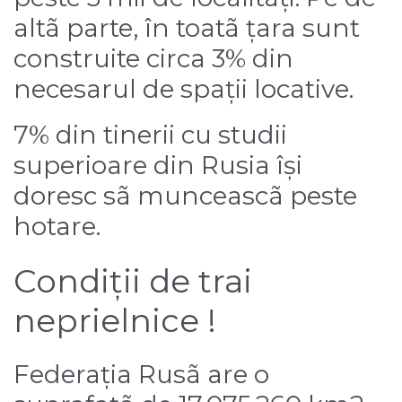
altã parte, în toatã țara sunt
construite circa 3% din
necesarul de spații locative.
7% din tinerii cu studii
superioare din Rusia își
doresc sã munceascã peste
hotare.
Condiții de trai
neprielnice !
Federația Rusã are o