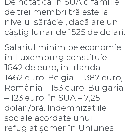
De notat cã în SUA o familie
de trei membri trãiește la
nivelul sãrãciei, dacã are un
câștig lunar de 1525 de dolari.
Salariul minim pe economie
în Luxemburg constituie
1642 de euro, în Irlanda –
1462 euro, Belgia – 1387 euro,
România – 153 euro, Bulgaria
– 123 euro, în SUA – 7,25
dolari/orã. Indemnizațiile
sociale acordate unui
refugiat șomer în Uniunea