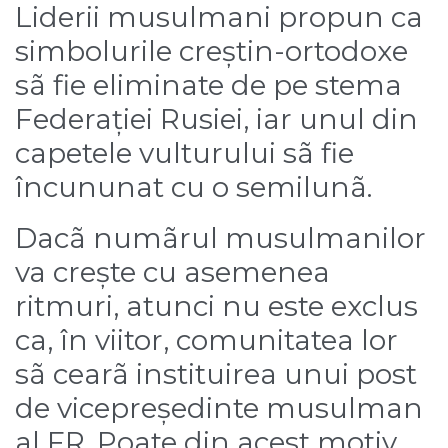
Liderii musulmani propun ca
simbolurile creștin-ortodoxe
sã fie eliminate de pe stema
Federației Rusiei, iar unul din
capetele vulturului sã fie
încununat cu o semilunã.
Dacã numãrul musulmanilor
va crește cu asemenea
ritmuri, atunci nu este exclus
ca, în viitor, comunitatea lor
sã cearã instituirea unui post
de vicepreședinte musulman
al FR. Poate din acest motiv,