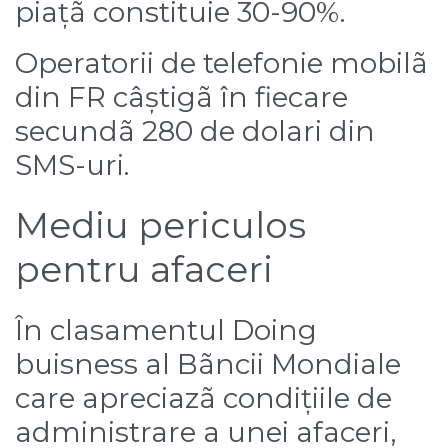
piațã constituie 30-90%.
Operatorii de telefonie mobilã
din FR câștigã în fiecare
secundã 280 de dolari din
SMS-uri.
Mediu periculos
pentru afaceri
În clasamentul Doing
buisness al Bãncii Mondiale
care apreciazã condițiile de
administrare a unei afaceri,