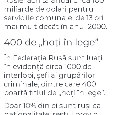
Rusiei achitã anual circa 100
miliarde de dolari pentru
serviciile comunale, de 13 ori
mai mult decât în anul 2000.
400 de „hoți în lege”
În Federația Rusã sunt luați
în evidențã circa 1000 de
interlopi, șefi ai grupãrilor
criminale, dintre care 400
poartã titlul de „hoți în lege”.
Doar 10% din ei sunt ruși ca
naționalitate, restul provin