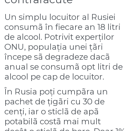
Un simplu locuitor al Rusiei
consumã în fiecare an 18 litri
de alcool. Potrivit experților
ONU, populația unei țãri
începe sã degradeze dacã
anual se consumã opt litri de
alcool pe cap de locuitor.
În Rusia poți cumpãra un
pachet de țigãri cu 30 de
cenți, iar o sticlã de apã
potabilã costã mai mult