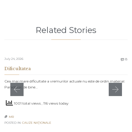
Related Stories
C
July 24, 2026
8

Dificultatea
Cea mai mare dificultate a vremurilor actuale nu este de ordin material.
Paradoxal, de bine…
1001 total views
, 116 views today
MR

POSTED IN:
CAUZE NAŢIONALE