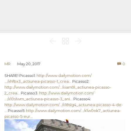



Co
MR
May 20, 2017
0

SHARE! Picasso1:
http://www.dailymotion.com/
…/xhfbx3_actiunea-picasso-1_crea…
Picasso2:
http://www.dailymotion.com/…/xiam9l_actiunea-picasso-
2_crea…
Picasso3:
http://www.dailymotion.com/
…/x10s1wm_actiunea-picasso-3_ani…
Picasso4:
http://www.dailymotion.com/…/x18slg4_actiunea-picasso-4-de-
…
Picasso5:
http://www.dailymotion.com/…/x1w0ok7_actiunea-
picasso-5-eur…