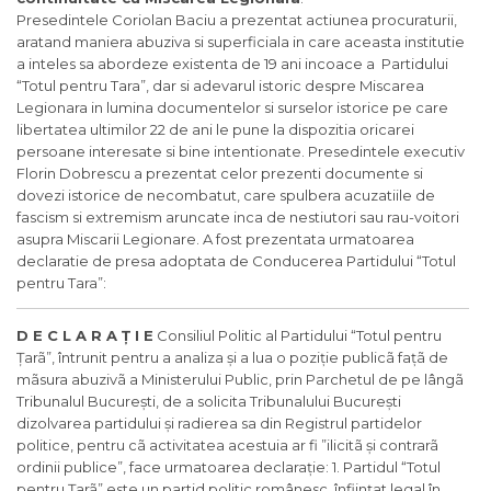
Presedintele Coriolan Baciu a prezentat actiunea procuraturii,
aratand maniera abuziva si superficiala in care aceasta institutie
a inteles sa abordeze existenta de 19 ani incoace a Partidului
“Totul pentru Tara”, dar si adevarul istoric despre Miscarea
Legionara in lumina documentelor si surselor istorice pe care
libertatea ultimilor 22 de ani le pune la dispozitia oricarei
persoane interesate si bine intentionate. Presedintele executiv
Florin Dobrescu a prezentat celor prezenti documente si
dovezi istorice de necombatut, care spulbera acuzatiile de
fascism si extremism aruncate inca de nestiutori sau rau-voitori
asupra Miscarii Legionare. A fost prezentata urmatoarea
declaratie de presa adoptata de Conducerea Partidului “Totul
pentru Tara”:
D E C L A R A
Ț
I E
Consiliul Politic al Partidului “Totul pentru
Țarã”, întrunit pentru a analiza și a lua o poziție publicã fațã de
mãsura abuzivã a Ministerului Public, prin Parchetul de pe lângã
Tribunalul București, de a solicita Tribunalului București
dizolvarea partidului și radierea sa din Registrul partidelor
politice, pentru cã activitatea acestuia ar fi ”ilicitã și contrarã
ordinii publice”, face urmatoarea declarație: 1. Partidul “Totul
pentru Țarã” este un partid politic românesc, înființat legal în