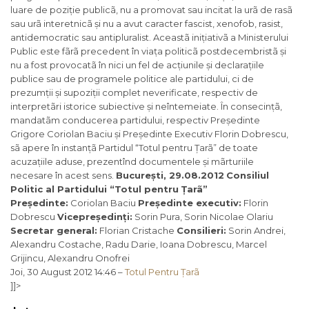
luare de poziție publicã, nu a promovat sau incitat la urã de rasã
sau urã interetnicã și nu a avut caracter fascist, xenofob, rasist,
antidemocratic sau antipluralist. Aceastã inițiativã a Ministerului
Public este fãrã precedent în viața politicã postdecembristã și
nu a fost provocatã în nici un fel de acțiunile și declarațiile
publice sau de programele politice ale partidului, ci de
prezumții și supoziții complet neverificate, respectiv de
interpretãri istorice subiective și neîntemeiate. În consecințã,
mandatãm conducerea partidului, respectiv Președinte
Grigore Coriolan Baciu și Președinte Executiv Florin Dobrescu,
sã apere în instanțã Partidul “Totul pentru Țarã” de toate
acuzațiile aduse, prezentînd documentele și mãrturiile
necesare în acest sens.
București, 29.08.2012
Consiliul
Politic al Partidului “
Totul pentru Țarã
”
Președinte:
Coriolan Baciu
Președinte executiv:
Florin
Dobrescu
Vicepreședinți:
Sorin Pura, Sorin Nicolae Olariu
Secretar general:
Florian Cristache
Consilieri:
Sorin Andrei,
Alexandru Costache, Radu Darie, Ioana Dobrescu, Marcel
Grijincu, Alexandru Onofrei
Joi, 30 August 2012 14:46 –
Totul Pentru Țarã
]]>