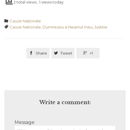
2 total views
, 1 views today
Category

Cauze Naţionale
Tags

Cauze Nationale
,
Dumnezeu si Neamul meu
,
Justitie

Share

Tweet

+1
Write a comment:
Message