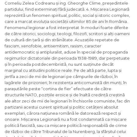
Corneliu Zelea Codreanu și ing. Gheorghe Clime, președintele
partidului, fiind exterminați fãrã judecatã. 4. Mișcarea Legionarã
reprezintã un fenomen spiritual, politic, social și istoric complex,
care a marcat evoluția societãții ultimilor 85 de ani în România.
Fenomenul legionar a fost interpretat în moduri foarte diferite
de cãtre istorici, sociologi, teologi, filozofi, scriitori și alți oameni
de culturã din țarã și din strãinãtate. Acuzațiile repetate de
fascism, xenofobie, antisemitism, rasism, caracter
antidemocratic și antipluralist, aduse în special de propaganda
regimurilor dictatoriale din perioada 1938-1989, dar perpetuate
și în perioada postdecembristã, nu sunt susținute decât
marginal cu atitudini politice reale. Pe de altã parte, lupta și
jertfa a zeci de mii de legionari pe câmpurile de rãzboi, în
lagãrele de prizonieri, în rezistența anticomunistã din munți, în
parașutãrile peste “cortina de fier” efectuate de cãtre
structurile NATO, pozițiile eroice și de înaltã credințã creștinã
ale altor zeci de mii de legionari în închisorile comuniste, fac din
partizanii acestui curent spiritual și politic cetãțeni absolut
exemplari, cãrora națiunea românã le datoreazã respect și
onoare. Mișcarea Legionarã nu a fost condamnatã ca mișcare
politicã fascistã, sau ca mișcare politicã responsabilã de crime
de rãzboi de cãtre Tribunalul de la Nurenberg, la sfârșitul celui