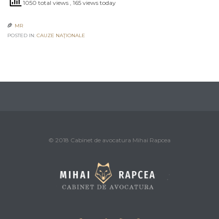
1050 total views
, 165 views today
MR

POSTED IN:
CAUZE NAŢIONALE
© 2018 Cabinet de avocatura Mihai Rapcea