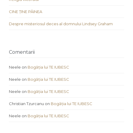
CINE ȚINE PÂINEA
Despre misteriosul deces al domnului Lindsey Graham
Comentarii
Neele
on
Bogăția lui TE IUBESC
Neele
on
Bogăția lui TE IUBESC
Neele
on
Bogăția lui TE IUBESC
Christian Tzurcanu
on
Bogăția lui TE IUBESC
Neele
on
Bogăția lui TE IUBESC