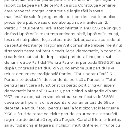
raport cu Legea Partidelor Politice și cu Constituția României,
care respectã integral constituția și legile țãrii în toate
manifestãrile sale, în programele politice, declarațiile publice,
prezențele publice sau orice alte tipuri de manifestãri. 2.
Partidul “Totul pentru Țarã” a fost înființat în anul 1993 de un grup
de foști luptãtori în rezistența anticomunistã, luptãtori în munți,
foști deținuti politici, foști veterani de rãzboi, care au considerat
cã spiritul Rezistenței Naționale Anticomuniste trebuie menținut
și transmis peste ani într-un cadru legal democratic, în condițiile
și cadrele unui stat de drept. Inițial partidul a funcționat sub
denumirea de Partidul “Pentru Patrie”, în perioada 1993-2011, iar
dupã Congresul partidului din 26 noiembrie 2011 partidul și-a
reluat denumirea tradiționalã Partidul “Totul pentru Țarã”. 3.
Partidul se declarã în descendența politicã a Partidului “Totul
pentru Țarã”, care a funcționat ca partid politic într-un sistem
democratic între anii 1934-1938, participînd la alegerile din anul
1937, unde a obținut un scor electoral semnificativ de 15,58%
ceea ce ar fi permis o reprezentare parlamentarã de 66 de
deputați. Partidul “Totul pentru Țarã” a fost dizolvat în februarie
1938, alãturi de toate celelalte partide, ca urmare a instaurãrii
regimului de dictaturã regalã a Regelui Carol al II-lea, iar fruntașii
sãi au fost închiși în lagãre și închisori, mulți dintre ei, în frunte cu