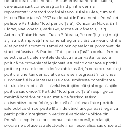
de-al doilea rãzboi mondial. 5. Numeroși oameni de culturã,
care astãzi sunt considerați ca fiind printre cei mai
reprezentativi creatori români ai secolului al XX-lea, cum ar fi
Mircea Eliade (ales în 1937 ca deputat în Parlamentul României
pe listele Partidului “Totul pentru Țarã”), Constantin Noica, Emil
Cioran, Nae Ionescu, Radu Gyr, Mircea Vulcãnescu, Haig
Acterian, Traian Herseni, Traian Brãileanu, Petren Țuțea, și mulți
alții au fost implicați în fenomenul legionar, fãrã ca vreunul dintre
ei sã poatã fi acuzat cu temei cã prin opera lor au promovat idei
și acțiuni fasciste. 6. Partidul “Totul pentru Țarã” a preluat în mod
selectiv și critic elementele de doctrinã din vasta literaturã
politicã de proveniențã legionarã, asumând doar acele poziții
politice pe care le considerã valabile astãzi, în contextul social și
politic al unei țãri democratice care se integreazã în Uniunea
Europeanã și în Alianța NATO și care urmãrește consolidarea
statului de drept, atât la nivelul instituțiilor cât și al organizațiilor
politice sau civice. 7. Partidul “Totul pentru Țarã” respinge cu
maximã hotãrâre orice acuzație de fascism, rasism,
antisemitism, xenofobie, și declarã cã nici una dintre pozițiile
sale publice din cei peste 19 ani de când funcționeazã legal ca
partid politic înregistrat în Registrul Partidelor Politice din
România, exprimate prin comunicate de presã, declarații,
programe politice sau electorale, manifeste, afișe, sau orice altã