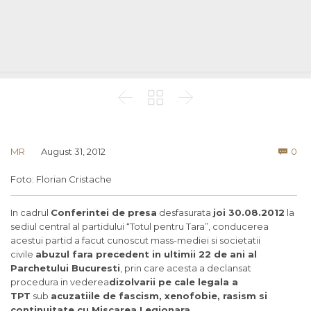



Co
MR
August 31, 2012
0

Foto: Florian Cristache
In cadrul
Conferintei de presa
desfasurata
joi 30.08.2012
la
sediul central al partidului “Totul pentru Tara”, conducerea
acestui partid a facut cunoscut mass-mediei si societatii
civile
abuzul fara precedent in ultimii 22 de ani al
Parchetului Bucuresti
, prin care acesta a declansat
procedura in vederea
dizolvarii pe cale legala a
TPT
sub
acuzatiile de fascism, xenofobie, rasism si
continuitate cu Miscarea Legionara
.