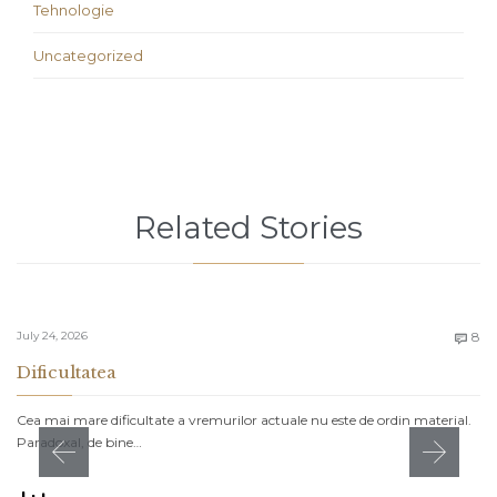
Tehnologie
Uncategorized
Related Stories
C
July 24, 2026
8

Dificultatea
Cea mai mare dificultate a vremurilor actuale nu este de ordin material.
Paradoxal, de bine…