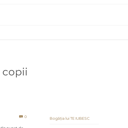
 copii
Comments
0

Bogăția lui TE IUBESC