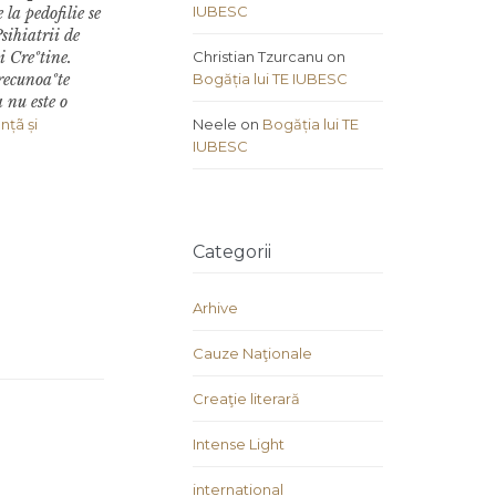
IUBESC
la pedofilie se
sihiatrii de
i Creºtine.
Christian Tzurcanu
on
recunoaºte
Bogăția lui TE IUBESC
 nu este o
nțã și
Neele
on
Bogăția lui TE
IUBESC
Categorii
Arhive
Cauze Naţionale
Creaţie literară
Intense Light
international