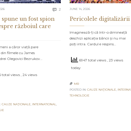
Comments
026
2
JUNE 14, 2026

 spune un fost spion
Pericolele digitalizării
espre războiul care
Imaginează-ți că într-o dimineață
deschizi aplicația băncii și nu mai
poți intra. Cardul e respins…
meni a căror viață pare
 din filmele cu James
drei Olegovici Bezrukov…
6947 total views
, 23 views
today
 total views
, 24 views
MR

POSTED IN:
CAUZE NAŢIONALE
,
INTERNA
TEHNOLOGIE
:
CAUZE NAŢIONALE
,
INTERNATIONAL
,
GIE