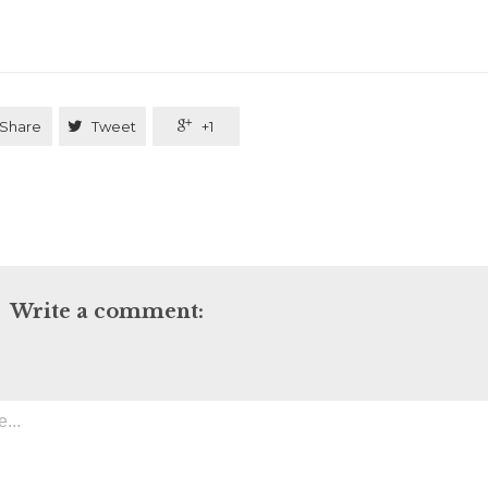
Share

Tweet

+1
Write a comment: