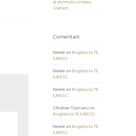
al domnului Lindsey
Graham
Comentarii
Neele
on
Bogăția lui TE
IUBESC
Neele
on
Bogăția lui TE
IUBESC
Neele
on
Bogăția lui TE
IUBESC
Christian Tzurcanu
on
Bogăția lui TE IUBESC
Neele
on
Bogăția lui TE
IUBESC