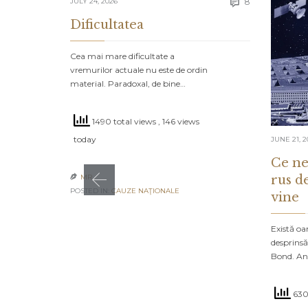
Comments
JULY 24, 2026
8

Dificultatea
Cea mai mare dificultate a
vremurilor actuale nu este de ordin
material. Paradoxal, de bine…
1490 total views
, 146 views
today
JUNE 21, 2
Ce ne
rus d
MR

POSTED IN:
CAUZE NAŢIONALE
vine
Există oa
desprinsă
Bond. An
630