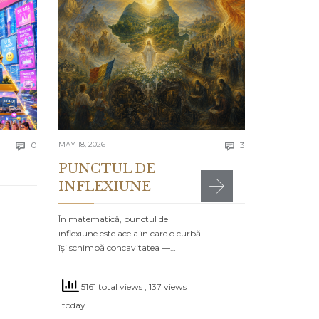
APRIL 13, 2026
Lecția 
Se spune că e
greșelile alto
timpul…
4731 to
Comments
Comments
today
0
MAY 18, 2026
3


PUNCTUL DE
INFLEXIUNE
MR

POSTED IN:
CA
În matematică, punctul de
inflexiune este acela în care o curbă
își schimbă concavitatea —…
5161 total views
, 137 views
today