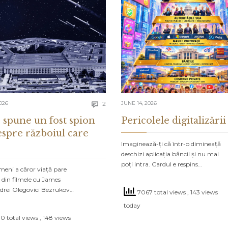
Comments
026
2
JUNE 14, 2026

 spune un fost spion
Pericolele digitalizării
espre războiul care
Imaginează-ți că într-o dimineață
deschizi aplicația băncii și nu mai
poți intra. Cardul e respins…
meni a căror viață pare
 din filmele cu James
drei Olegovici Bezrukov…
7067 total views
, 143 views
today
0 total views
, 148 views