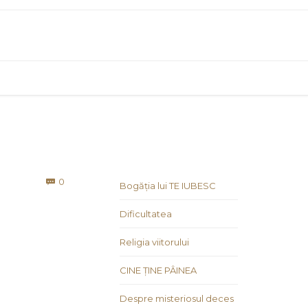
Comments
0

Bogăția lui TE IUBESC
Dificultatea
Religia viitorului
CINE ȚINE PÂINEA
Despre misteriosul deces