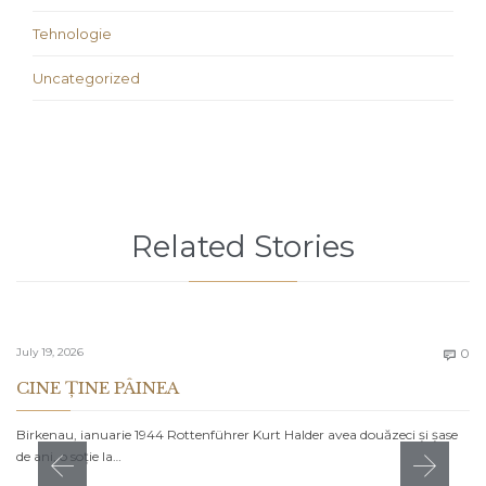
Tehnologie
Uncategorized
Related Stories
C
July 19, 2026
0

CINE ȚINE PÂINEA
Birkenau, ianuarie 1944 Rottenführer Kurt Halder avea douăzeci și șase
de ani, o soție la…