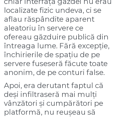
chiar interfața gazdei nu erau
localizate fizic undeva, ci se
aflau răspândite aparent
aleatoriu în servere ce
ofereau găzduire publică din
întreaga lume. Fără excepție,
închirierile de spațiu de pe
servere fuseseră făcute toate
anonim, de pe conturi false.
Apoi, era derutant faptul că
deși infiltraseră mai mulți
vânzători și cumpărători pe
platformă, nu reușeau să