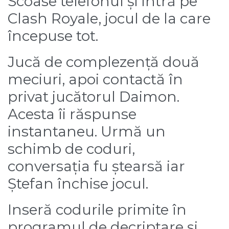
Scoase telefonul și intră pe
Clash Royale, jocul de la care
începuse tot.
Jucă de complezență două
meciuri, apoi contactă în
privat jucătorul Daimon.
Acesta îi răspunse
instantaneu. Urmă un
schimb de coduri,
conversația fu ștearsă iar
Ștefan închise jocul.
Inseră codurile primite în
programul de decriptare și