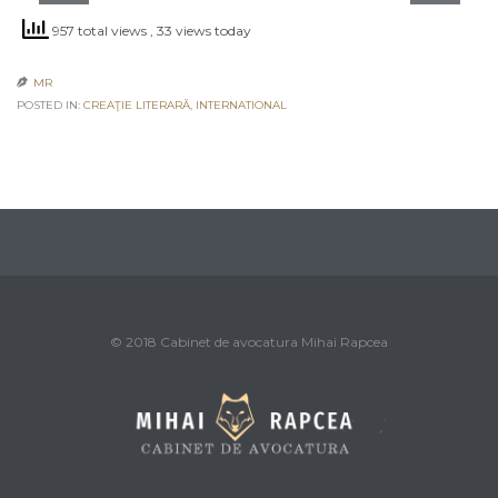
957 total views
, 33 views today
MR

POSTED IN:
CREAŢIE LITERARĂ
,
INTERNATIONAL
© 2018 Cabinet de avocatura Mihai Rapcea