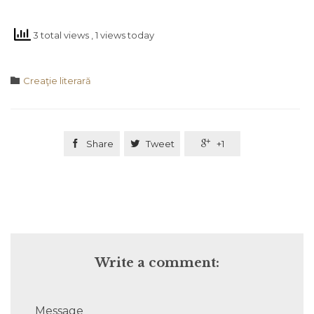
3 total views
, 1 views today
Category

Creaţie literară

Share

Tweet

+1
Write a comment:
Message