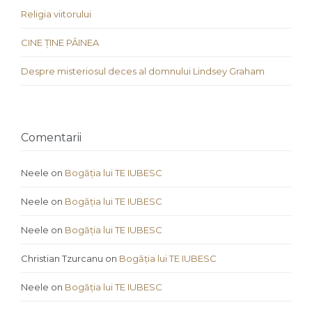
Religia viitorului
CINE ȚINE PÂINEA
Despre misteriosul deces al domnului Lindsey Graham
Comentarii
Neele
on
Bogăția lui TE IUBESC
Neele
on
Bogăția lui TE IUBESC
Neele
on
Bogăția lui TE IUBESC
Christian Tzurcanu
on
Bogăția lui TE IUBESC
Neele
on
Bogăția lui TE IUBESC