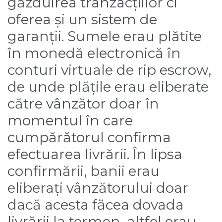
găzduirea tranzacțiilor ci
oferea și un sistem de
garanții. Sumele erau plătite
în monedă electronică în
conturi virtuale de rip escrow,
de unde plățile erau eliberate
către vânzător doar în
momentul în care
cumpărătorul confirma
efectuarea livrării. În lipsa
confirmării, banii erau
eliberați vânzătorului doar
dacă acesta făcea dovada
livrării la termen, altfel erau