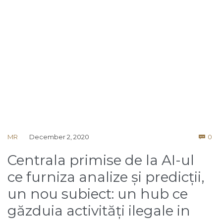
Co
MR
December 2, 2020
0

Centrala primise de la AI-ul
ce furniza analize și predicții,
un nou subiect: un hub ce
găzduia activități ilegale in