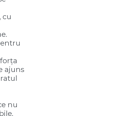
, cu
e.
pentru
 forța
le ajuns
ratul
ce nu
ile.