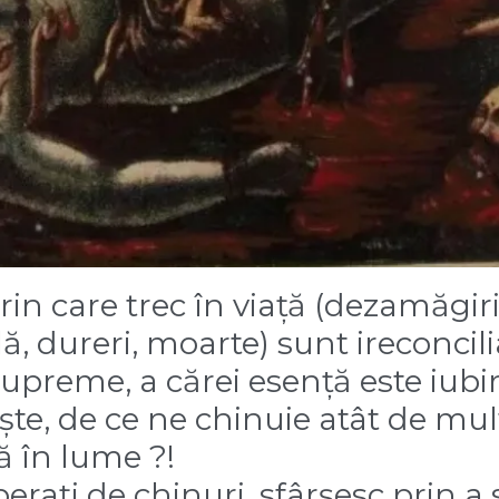
rin care trec în viață (dezamăgiri
lă, dureri, moarte) sunt ireconcili
Supreme, a cărei esență este iubir
, de ce ne chinuie atât de mult
ă în lume ?!
erați de chinuri, sfârșesc prin a 