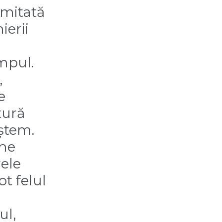
imitată
ierii
mpul.
,
e
tură
eștem.
 ne
ele
t felul
ul,