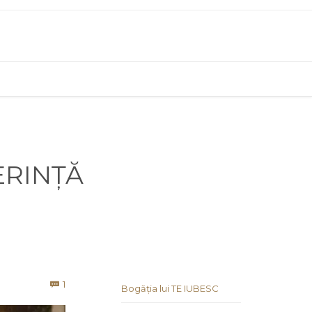
ERINȚĂ
Comment
1

Bogăția lui TE IUBESC