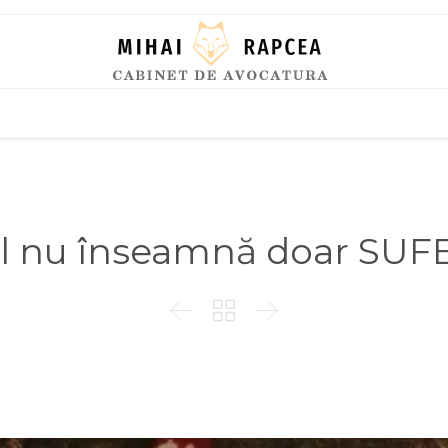
Skip
to
content
l nu înseamnă doar SUF


