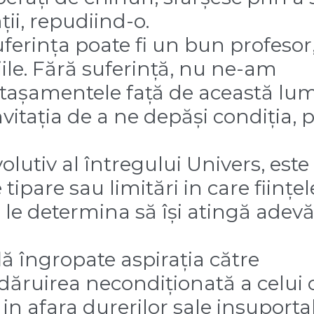
ții, repudiind-o.
ferința poate fi un bun profesor
țiile. Fără suferință, nu ne-am
tașamentele față de această lum
nvitația de a ne depăși condiția, 
lutiv al întregului Univers, este
 tipare sau limitări in care ființe
 le determina să își atingă adevă
lă îngropate aspirația către
 dăruirea necondiționată a celui 
in afara durerilor sale insuportab