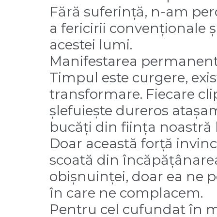
Fără suferință, n-am per
a fericirii convenționale
acestei lumi.
Manifestarea permanent p
Timpul este curgere, exis
transformare. Fiecare cli
șlefuiește dureros atașam
bucăți din ființa noastră 
Doar această forță invinc
scoată din încăpățânarea
obișnuinței, doar ea ne p
în care ne complacem.
Pentru cel cufundat în mi