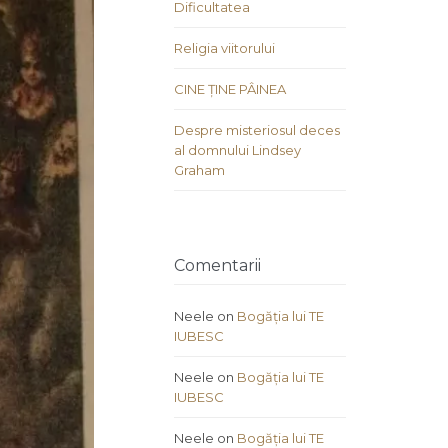
Dificultatea
Religia viitorului
CINE ȚINE PÂINEA
Despre misteriosul deces
al domnului Lindsey
Graham
Comentarii
Neele
on
Bogăția lui TE
IUBESC
Neele
on
Bogăția lui TE
IUBESC
Neele
on
Bogăția lui TE