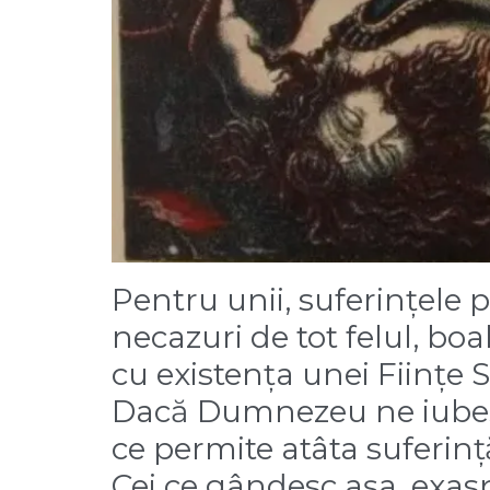
Pentru unii, suferințele p
necazuri de tot felul, boa
cu existența unei Ființe 
Dacă Dumnezeu ne iubește
ce permite atâta suferinț
Cei ce gândesc așa, exasp