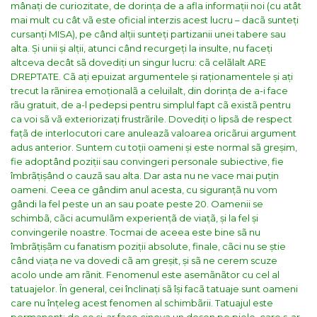
mânați de curiozitate, de dorința de a afla informații noi (cu atât
mai mult cu cât vã este oficial interzis acest lucru – dacã sunteți
cursanți MISA), pe când alții sunteți partizanii unei tabere sau
alta.
Și unii și alții, atunci când recurgeți la insulte, nu faceți
altceva decât sã dovediți un singur lucru: cã celãlalt ARE
DREPTATE. Cã ați epuizat argumentele și raționamentele și ați
trecut la rãnirea emoționalã a celuilalt, din dorința de a-i face
rãu gratuit, de a-l pedepsi pentru simplul fapt cã existã pentru
ca voi sã vã exteriorizați frustrãrile. Dovediți o lipsã de respect
fațã de interlocutori care anuleazã valoarea oricãrui argument
adus anterior. Suntem cu toții oameni și este normal sã greșim,
fie adoptând poziții sau convingeri personale subiective, fie
îmbrãțișând o cauzã sau alta. Dar asta nu ne vace mai puțin
oameni. Ceea ce gândim anul acesta, cu siguranțã nu vom
gândi la fel peste un an sau poate peste 20. Oamenii se
schimbã, cãci acumulãm experiențã de viațã, și la fel și
convingerile noastre. Tocmai de aceea este bine sã nu
îmbrãțișãm cu fanatism poziții absolute, finale, cãci nu se știe
când viața ne va dovedi cã am greșit, și sã ne cerem scuze
acolo unde am rãnit. Fenomenul este asemãnãtor cu cel al
tatuajelor. În general, cei înclinați sã își facã tatuaje sunt oameni
care nu înțeleg acest fenomen al schimbãrii. Tatuajul este