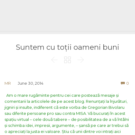
Suntem cu toții oameni buni



Co
MR
June 30, 2014
0

Am o mare rugãminte pentru cei care posteazã mesaje și
comentarii la articolele de pe acest blog. Renunțați la înjurãturi,
jigniri și insulte, indiferent cã este vorba de Gregorian Bivolaru
sau diferite persoane pro sau contra MISA.
Vã bucurați în acest
spațiu virtual – cele douã tabere – de posibilitatea de a vã întâlni
și schimba idei, impresii, argumente, – șansã pe care ar trebui sã
o apreciați la justa ei valoare.
Știu cã unii dintre voi intrați aici