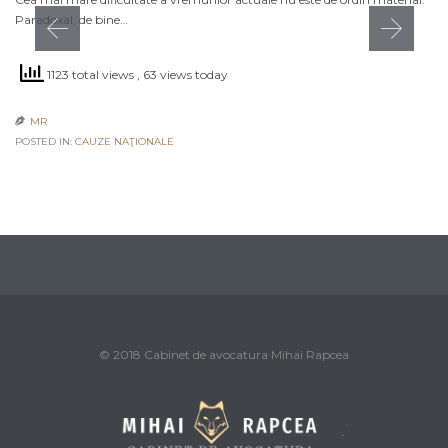
Paradoxal, de bine…
1123 total views
, 63 views today
MR

POSTED IN:
CAUZE NAŢIONALE
© 2018 Cabinet de avocatura Mihai Rapcea