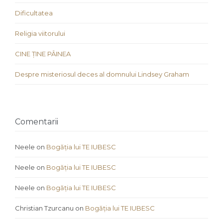
Dificultatea
Religia viitorului
CINE ȚINE PÂINEA
Despre misteriosul deces al domnului Lindsey Graham
Comentarii
Neele
on
Bogăția lui TE IUBESC
Neele
on
Bogăția lui TE IUBESC
Neele
on
Bogăția lui TE IUBESC
Christian Tzurcanu
on
Bogăția lui TE IUBESC