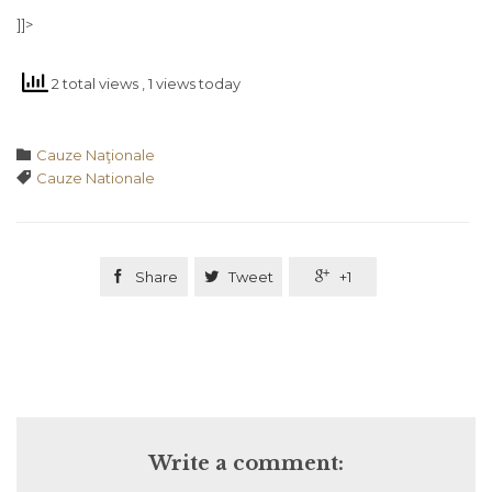
]]>
2 total views
, 1 views today
Category

Cauze Naţionale
Tags

Cauze Nationale

Share

Tweet

+1
Write a comment: