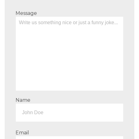
Message
Name
Email