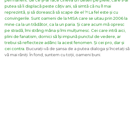
permanent: de ce și-ar face cineva un desen pe piele, care s-ar
putea sã îi displacã peste câțiv ani, sã simtã cã nu îl mai
reprezintã, și sã doreascã sã scape de el ?!
La fel este și cu
convingerile.
Sunt oameni de la MISA care se uitau prin 2006 la
mine ca la un trãdãtor, ca la un paria. Și care acum mã opresc
pe stradã, îmi strâng mâna și îmi mulțumesc. Cei care intrã aici,
plini de fanatism, dornici sã își impunã punctul de vedere, ar
trebui sã reflecteze adânc la acest fenomen. Și cei pro, dar și
cei contra.
Bucurați-vã de șansa de a putea dialoga și încetați sã
vã mai rãniți. În fond, suntem cu toții, oameni buni.