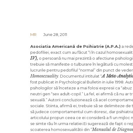
MR
June 28, 2011
Asociatia Americanã de Psihiatrie (A.P.A.)
a rede
pedofiliei, exact cum au fãcut ºi în cazul homosexualitãþ
IV),
o persoanã nu mai prezintã o afectiune psihologic
trebuie sã manifeste o tulburare în legãturã cu molestare
lucrurile pentru pedofilul “normal” din punct de vedere
Homosexuality
A Meta-Analytic
. Documentul intitulat “
fost publicat in Psychological Bulletin in iulie 1998. Auto
psihologilor sã înceteze a mai folosi expresii ca “abuz
neutri gen “sex adult-copil.” La fel, ei afirmã cã nu ar
sexualã.” Autorii concluzioneazã cã acel comportame
sociale. Stiinta, afirmã ei, trebuie sã se delimiteze d
sã judece comportamentul cum doresc, dar psihiatria
articolului propun ceea ce ei considerã a fi un mijloc
se simte rãu în urma relatiei.Ei sugereazã de fapt o r
Manualul de Diagnosti
scoaterea homosexualitãtii din ”