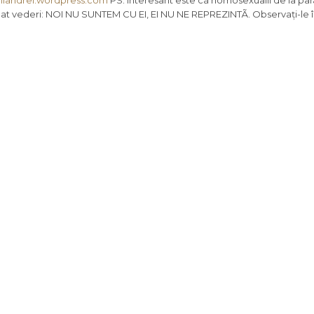
ailandrei.wordpress.com
PS: interesant este cã homosexualii de la pa
e luat vederi: NOI NU SUNTEM CU EI, EI NU NE REPREZINTÃ. Observați-le 