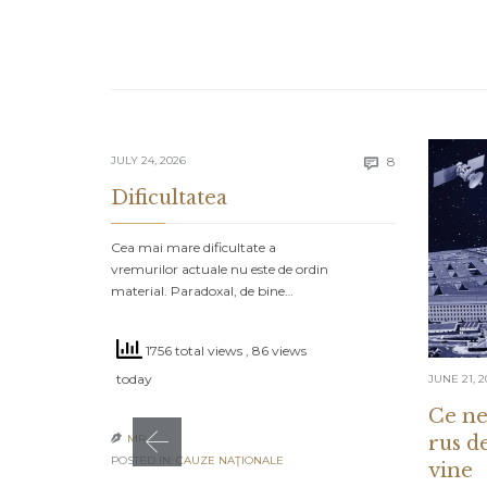
Comments
JULY 24, 2026
8

Dificultatea
Cea mai mare dificultate a
vremurilor actuale nu este de ordin
material. Paradoxal, de bine…
1756 total views
, 86 views
today
JUNE 21, 2
Ce ne
rus d
MR

POSTED IN:
CAUZE NAŢIONALE
vine