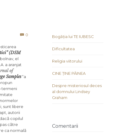
Comments
0

Bogăția lui TE IUBESC
osticarea
Dificultatea
stici” (DSM
bolnav, el
Religia viitorului
A. a aranjat
rnal of
CINE ȚINE PÂINEA
ege Samples
“a
propun
Despre misteriosul deces
mb termeni
al domnului Lindsey
imitate
Graham
 normelor
, sunt libere
pt, autorii
 dacã copilul
 pas cãtre
Comentarii
are ca normalã