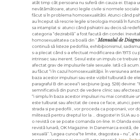
atât timp cât persoana nu suferã din cauza ei. Etapa 
nevãtãmãtoare, atunci legile civile si normele sociale 
fãcut si în problema homosexualitãtii. Atunci când psi
au început sã rescrie legile si teologia moralã în funct
sa intamplat si atunci când psihiatrii au decis sã red
categoria “dezirabilã” a fost facutã din condei. Inevit
Manualul de Diagnost
homosexualitatea ca boalã din ”
continuã sã listeze pedofilia, exhibiþionismul, sadismu
s-a plecat când s-a efectuat modificarea din 1973 cu
intrinsec sau inerent. Sexul este un impuls ce trebuie s
afectat grav de impulsurile tale sexuale. Iatã cã acum 
au fãcut ºi în cazul homosexualitãþii. În versiunea ant
baza acestor impulsuri sau este vizibil tulburatã de ele
paragraful B din aceeaºi secþiune (pag. 528) devine:
semnificativã din punct de vedere clinic sau afecteazã
ºi simplu în baza acestor impulsuri nu mai constituie u
este tulburat sau afectat de ceea ce face, atunci, pen
strada si pe pedofili , vor proceda ca poponarii, vor dor
militeazã pentru dreptul lor la … dragoste! In SUA au 
o revistã ce se poate comanda on-line. In Olanda exist
revistã lunarã, OK Magazine. In Danemarca existã, de
sexualã”.”Legea cunoaºte limite, dragostea – nu”, aº