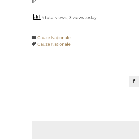
]]>
4 total views
, 3 views today
Category

Cauze Naţionale
Tags

Cauze Nationale
