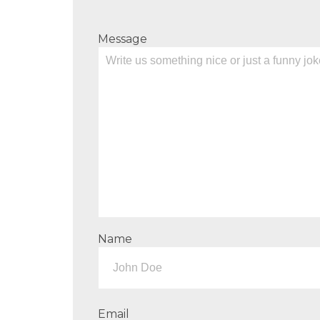
Message
Name
Email