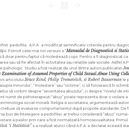



finit pedofilia. A.P.A. a modificat semnificativ criteriile pentru diagn
Manualul de Diagnosticã si Stati
ii. Potrivit celei mai noi versiuni a “
ã doar pentru faptul cã molesteazã copii. Pentru a fi diagnosticat ca 
a sau sã fie afectat în activitatea sau relatiile sale sociale. Astfel A.P.
Jou
 psihologic. Studiu a fost realizat de unul dintre autorii publicatiei
 Examination of Assumed Properties of Child Sexual Abuse Using Coll
Bruce Rind, Philip Tromovitch, si Robert Bauserman
rii articolului
le 
 asupra minorului”, “molestare” sau “victime”, ci sã foloseascã în schi
 trebui sã vorbim despre “severitatea abuzului”, ci despre “nivelul de int
nt numit de psihoterapeuti “abuz” poate reprezenta doar o violare a
e terminologia social-moralã. Religia si societatea, argumenteazã autorii
 trebuie sã evalueze comportamentul dupã propriile standarde. De fa
 mai bun de întelegere a pedofiliei: ar trebui consideratã “abuz” numai
epetare a pasilor prin care a fost normalizatã homosexualitatea. Primul
cã ºi Statisticã”
s-a realizat atunci când A.P.A. a declarat aceastã st