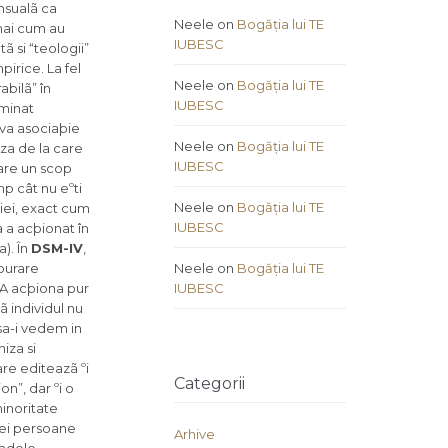
nsualã ca
Neele
on
Bogăția lui TE
cmai cum au
IUBESC
ã si “teologii”
pirice. La fel
Neele
on
Bogăția lui TE
abilã” în
IUBESC
iminat
iva asociaþie
Neele
on
Bogăția lui TE
iza de la care
IUBESC
are un scop
mp cât nu eºti
Neele
on
Bogăția lui TE
liei, exact cum
IUBESC
 a acþionat în
a). În
DSM-IV
,
burare
Neele
on
Bogăția lui TE
 A acþiona pur
IUBESC
ã individul nu
sa-i vedem in
iza si
re editeazã ºi
Categorii
n”, dar ºi o
inoritate
nei persoane
Arhive