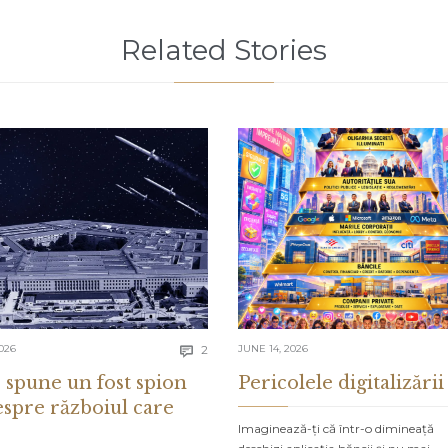
Related Stories
Comments
026
2
JUNE 14, 2026

 spune un fost spion
Pericolele digitalizării
espre războiul care
Imaginează-ți că într-o dimineață