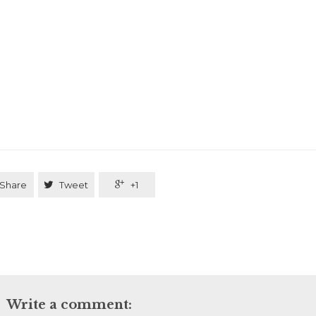
Share

Tweet

+1
Write a comment: