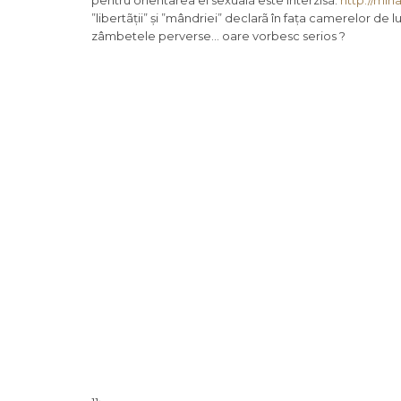
pentru orientarea ei sexualã este interzisã.
http://mih
”libertãții” și ”mândriei” declarã în fața camerelor d
zâmbetele perverse… oare vorbesc serios ?