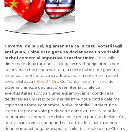
Guvernul de la Beijing ameninta ca in cazul votarii legii
anti-yuan, China este gata sa declanseze un veritabil
razboi comercial impotriva Statelor Unite.
Tensiunile
dintre cele doua tari tind sa atinga un nivel ingrijorator in ceea
ce priveste chestiunea valutara, in contextul in care guvernul
american intentioneaza sa adopte masuri concrete in acest
sens, relateaza
Il Sole 24 Ore
.Cui Tiankai, vice-ministrul de
Externe chinez, a declarat presei internationale ca
eventualitatea aprobarii unei legi anti-yuan ar conduce la
declansarea unui razboi comercial intre doua dintre cele mai
importante forte economice la nivel mondial. “Proiectul de
lege nu reprezinta nici pe departe contextul real al relatiilor
economice si comerciale dintre cele doua parti”, a declarat Cui,
potrivit sursei citate, adugand ca o astfel de initiativa ar crea
doar un impact negativ asupra relatiilor bilaterale dintre China si