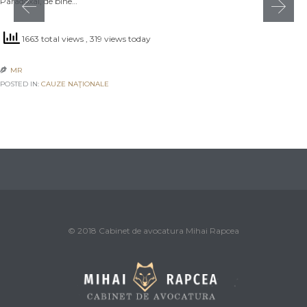
Paradoxal, de bine…
1663 total views
, 319 views today
MR

POSTED IN:
CAUZE NAŢIONALE
© 2018 Cabinet de avocatura Mihai Rapcea