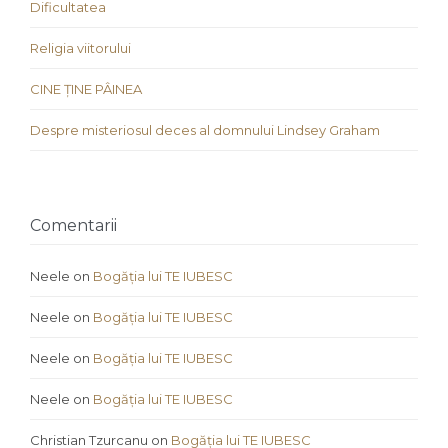
Dificultatea
Religia viitorului
CINE ȚINE PÂINEA
Despre misteriosul deces al domnului Lindsey Graham
Comentarii
Neele
on
Bogăția lui TE IUBESC
Neele
on
Bogăția lui TE IUBESC
Neele
on
Bogăția lui TE IUBESC
Neele
on
Bogăția lui TE IUBESC
Christian Tzurcanu
on
Bogăția lui TE IUBESC