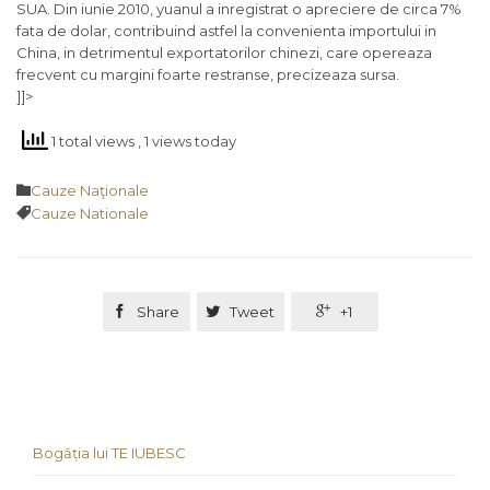
SUA. Din iunie 2010, yuanul a inregistrat o apreciere de circa 7%
fata de dolar, contribuind astfel la convenienta importului in
China, in detrimentul exportatorilor chinezi, care opereaza
frecvent cu margini foarte restranse, precizeaza sursa.
]]>
1 total views
, 1 views today
Category

Cauze Naţionale
Tags

Cauze Nationale

Share

Tweet

+1
Bogăția lui TE IUBESC