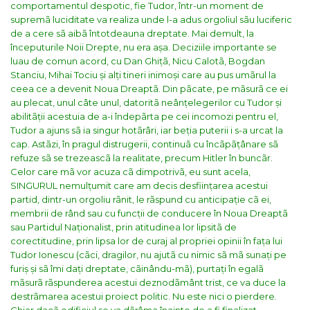
comportamentul despotic, fie Tudor, într-un moment de
supremã luciditate va realiza unde l-a adus orgoliul sãu luciferic
de a cere sã aibã întotdeauna dreptate. Mai demult, la
începuturile Noii Drepte, nu era așa. Deciziile importante se
luau de comun acord, cu Dan Ghițã, Nicu Calotã, Bogdan
Stanciu, Mihai Tociu și alți tineri inimoși care au pus umãrul la
ceea ce a devenit Noua Dreaptã. Din pãcate, pe mãsurã ce ei
au plecat, unul câte unul, datoritã neânțelegerilor cu Tudor și
abilitãții acestuia de a-i îndepãrta pe cei incomozi pentru el,
Tudor a ajuns sã ia singur hotãrâri, iar beția puterii i s-a urcat la
cap. Astãzi, în pragul distrugerii, continuã cu încãpãțânare sã
refuze sã se trezeascã la realitate, precum Hitler în buncãr.
Celor care mã vor acuza cã dimpotrivã, eu sunt acela,
SINGURUL nemulțumit care am decis desființarea acestui
partid, dintr-un orgoliu rãnit, le rãspund cu anticipație cã ei,
membrii de rând sau cu funcții de conducere în Noua Dreaptã
sau Partidul Naționalist, prin atitudinea lor lipsitã de
corectitudine, prin lipsa lor de curaj al propriei opinii în fața lui
Tudor Ionescu (cãci, dragilor, nu ajutã cu nimic sã mã sunați pe
furiș și sã îmi dați dreptate, cãinându-mã), purtați în egalã
mãsurã rãspunderea acestui deznodãmânt trist, ce va duce la
destrãmarea acestui proiect politic. Nu este nici o pierdere.