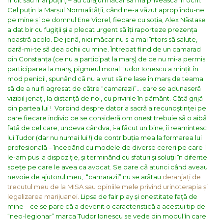
mult sau mai puțin) – au curajul mãcar sã mã priveascã în ochi.
Cel puțin la Marșul Normalitãții, când ne-a vãzut apropiindu-ne
pe mine și pe domnul Ene Viorel, fiecare cu soția, Alex Nãstase
a dat bir cu fugiții și a plecat urgent sã îți raporteze prezența
noastrã acolo. De jenã, nici mãcar nu s-a mai întors sã salute,
darã-mi-te sã dea ochii cu mine. Întrebat fiind de un camarad
din Constanța (ce nu a participat la marș) de ce nu mi-a permis
participarea la marș, pigmeul moral Tudor Ionescu a mințit în
mod penibil, spunând cã nu a vrut sã ne lase în marș de teama
sã de a nu fi agresat de cãtre “camarazii”… care se adunaserã
vizibil jenați, la distanțã de noi, cu privirile în pãmânt. Câtã grijã
din partea lui !
Vorbind despre datoria sacrã a recunoștinței pe
care fiecare individ ce se considerã om onest trebuie sã o aibã
fațã de cel care, undeva cândva, i-a fãcut un bine, îi reamintesc
lui Tudor (dar nu numai lui !) de contribuția mea la formarea lui
profesionalã – începând cu modele de diverse cereri pe care i
le-am pus la dispoziție, și terminând cu sfaturi și soluții în diferite
spețe pe care le avea ca avocat. Se pare cã atunci când aveau
nevoie de ajutorul meu, “camarazii” nu se arãtau
deranjați de
trecutul meu de la MISA sau opiniile mele privind urinoterapia și
legalizarea marijuanei.
Lipsa de fair play și onestitate fațã de
mine – ce se pare cã a devenit o caracteristicã a acestui tip de
“neo-legionar” marca Tudor Ionescu se vede din modul în care