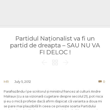
Partidul Naționalist va fi un
partid de dreapta – SAU NU VA
FI DELOC !



Co
MR
July 5, 2012
0

Parafrazându-l pe scriitorul și ministrul francez al culturii Andre
Malraux (cu a sa vizionarã cugetare despre secolul 21), pot risca
și eu o micã profeție dacã afirm rãspicat cã varianta a doua mi
se pare mai plauzibilã în ceea ce privește soarta Partidului