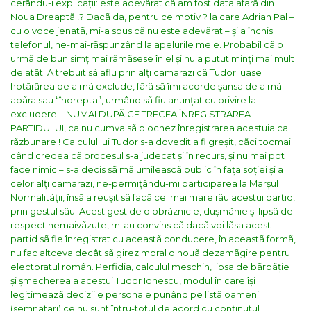
cerându-i explicații: este adevãrat cã am fost data afarã din
Noua Dreaptã !? Dacã da, pentru ce motiv ? la care Adrian Pal –
cu o voce jenatã, mi-a spus cã nu este adevãrat – și a închis
telefonul, ne-mai-rãspunzând la apelurile mele. Probabil cã o
urmã de bun simț mai rãmãsese în el și nu a putut minți mai mult
de atât.
A trebuit sã aflu prin alți camarazi cã Tudor luase
hotãrârea de a mã exclude, fãrã sã îmi acorde șansa de a mã
apãra sau “îndrepta”, urmând sã fiu anunțat cu privire la
excludere – NUMAI DUPÃ CE TRECEA ÎNREGISTRAREA
PARTIDULUI, ca nu cumva sã blochez înregistrarea acestuia ca
rãzbunare !
Calculul lui Tudor s-a dovedit a fi greșit, cãci tocmai
când credea cã procesul s-a judecat și în recurs, și nu mai pot
face nimic – s-a decis sã mã umileascã public în fața soției și a
celorlalți camarazi, ne-permițându-mi participarea la Marșul
Normalitãții, însã a reușit sã facã cel mai mare rãu acestui partid,
prin gestul sãu.
Acest gest de o obrãznicie, dușmãnie și lipsã de
respect nemaivãzute, m-au convins cã dacã voi lãsa acest
partid sã fie înregistrat cu aceastã conducere, în aceastã formã,
nu fac altceva decât sã girez moral o nouã dezamãgire pentru
electoratul român. Perfidia, calculul meschin, lipsa de bãrbãție
și șmechereala acestui Tudor Ionescu, modul în care își
legitimeazã deciziile personale punând pe listã oameni
(semnatari) ce nu sunt întru-totul de acord cu conținutul