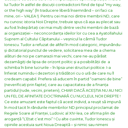
lui Tudor în astfel de discuții contradictorii fiind de tipul “my way,
or the high way” (în traducere liberã însemnând – ori faci ca
mine, ori – VALEA !).
Pentru cei mai noi dintre membrii ND, care
nu cunosc istoria Noii Drepte, trebuie spus cã așa au plecat sau
au fost îndepãrtați cei mai mulți dintre vechii membrii de bazã
ai organizației – neconcordanța ideilor lor cu cea a Ayatollahului
Suprem al Cultului Cãpitanului – veșnicul la cârmã Tudor
Ionescu.
Tudor a refuzat de altfel în mod categoric, impunându-
și dictatorial punctul de vedere, solicitarea mea de a chema
alãturi de noi pe camarazii mai vechi, care ne-au pãrãsit
dezamãgiți de lipsa de orizont politic și a posibilitãții de a
schimba în bine lucrurile – în lipsa unei structuri politice. I-a
înfierat numindu-i dezertori și trãdãtori cu o urã de care nu îl
credeam capabil. Prefera sã aducem în partid “oameni de bine”
(neverificați prin fapte), care au capacitatea de a finanța
partidul (rude, vecini, prieteni), CHIAR DACÃ ACEȘTIA NU AU NICI
UN FEL DE AFINITATE DOCTRINARÃ CU NUCLEUL NOII DREPTE !
Ce este amuzant este faptul cã acest individ, a reușit sã impunã
în mod tacit în rândurile membrilor ND principiul proclamat de
Regele Soare al Franței, Ludovic al XIV-lea, ce afirma plin de
aroganțã “L’Etat c’est moi” !
Cu alte cuvinte, Tudor Ionescu și
opiniile acestuia sunt Noua Dreaptã – și nimic sau nimeni