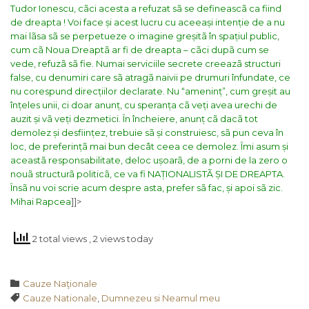
Tudor Ionescu, cãci acesta a refuzat sã se defineascã ca fiind
de dreapta ! Voi face și acest lucru cu aceeași intenție de a nu
mai lãsa sã se perpetueze o imagine greșitã în spațiul public,
cum cã Noua Dreaptã ar fi de dreapta – cãci dupã cum se
vede, refuzã sã fie. Numai serviciile secrete creeazã structuri
false, cu denumiri care sã atragã naivii pe drumuri înfundate, ce
nu corespund direcțiilor declarate. Nu “ameninț”, cum greșit au
înțeles unii, ci doar anunț, cu speranța cã veți avea urechi de
auzit și vã veți dezmetici.
În încheiere, anunț cã dacã tot
demolez și desființez, trebuie sã și construiesc, sã pun ceva în
loc, de preferințã mai bun decât ceea ce demolez. Îmi asum și
aceastã responsabilitate, deloc ușoarã, de a porni de la zero o
nouã structurã politicã, ce va fi NAȚIONALISTÃ ȘI DE DREAPTA.
Însã nu voi scrie acum despre asta, prefer sã fac, și apoi sã zic.
Mihai Rapcea
]]>
2 total views
, 2 views today
Category

Cauze Naţionale
Tags

Cauze Nationale
,
Dumnezeu si Neamul meu