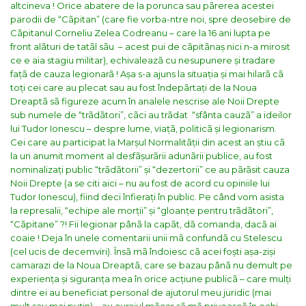
altcineva ! Orice abatere de la porunca sau pãrerea acestei
parodii de “Cãpitan” (care fie vorba-ntre noi, spre deosebire de
Cãpitanul Corneliu Zelea Codreanu – care la 16 ani lupta pe
front alãturi de tatãl sãu – acest pui de cãpitãnaș nici n-a mirosit
ce e aia stagiu militar), echivaleazã cu nesupunere și tradare
fațã de cauza legionarã ! Așa s-a ajuns la situația și mai hilarã cã
toți cei care au plecat sau au fost îndepãrtați de la Noua
Dreaptã sã figureze acum în analele nescrise ale Noii Drepte
sub numele de “trãdãtori”, cãci au trãdat “sfânta cauzã” a ideilor
lui Tudor Ionescu – despre lume, viațã, politicã și legionarism.
Cei care au participat la Marșul Normalitãții din acest an știu cã
la un anumit moment al desfãșurãrii adunãrii publice, au fost
nominalizați public “trãdãtorii” și “dezertorii” ce au pãrãsit cauza
Noii Drepte (a se citi aici – nu au fost de acord cu opiniile lui
Tudor Ionescu), fiind deci înfierați în public. Pe când vom asista
la represalii, “echipe ale morții” și “gloanțe pentru trãdãtori”,
“Cãpitane” ?! Fii legionar pânã la capãt, dã comanda, dacã ai
coaie ! Deja în unele comentarii unii mã confundã cu Stelescu
(cel ucis de decemviri). Însã mã îndoiesc cã acei foști așa-ziși
camarazi de la Noua Dreaptã, care se bazau pânã nu demult pe
experiența și siguranța mea în orice acțiune publicã – care mulți
dintre ei au beneficiat personal de ajutorul meu juridic (mai