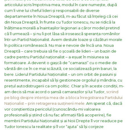
articolului scris împotriva mea, modul în care numește, dupã
cum îi vine lui cheful lideri și responsabili de diverse
departamente în Noua Dreaptã, m-au fãcut sã înțeleg cã cei
din Noua Dreaptã, în frunte cu Tudor Ionescu, nu se ridicã la
înãlțimea moralã a înaintașilor legionari a cãror model pretind
cã îl urmeazã – și nu îi pot lãsa sã iroseascã speranța românilor
într-un Partid Naționalist. Avem destule loaze și cãzãturi morale
în politica româneascã. Nu mai e nevoie de încã una.
Noua
Dreaptã – care trebuia sã fie o școalã de lideri – un bazin de
cadre pentru Partidul naționalist – a eșuat în misiunea sa
formatoare. A devenit o gașcã de “camarazi” cu o medie de
vârstã din ce în ce mai scãzutã, ce socializeazã prin baruri, la
bere. Liderul Partidului Naționalist – un om orbit de pasiuni și
resentimente, incapabil sã își gestioneze orgoliul și mândria, cu
prețul autodistrugerii ca om politic.
Chiar și în aceste condiții, m-
am decis sã mai acord o șansã camarazilor și lui Tudor,
scriind
pe blog despre intenția mea de a bloca înregistrarea Partidului
Naționalist – prin retragerea susținerii mele.
Am sperat cã, dacã
vor conștientiza pericolul (cunoscându-mi valoarea
profesionalã și știind cã nu fac afirmații fãrã acoperire), fie
membrii Partidului Naționalist și ai Noii Drepte îl vor readuce pe
Tudor Ionescu la realitate și îl vor “ajuta” sã își corijeze