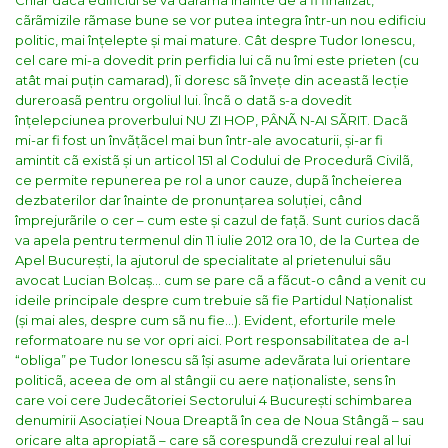
Chiar dacã edificiul se va dãrâma înainte de a fi finalizat,
cãrãmizile rãmase bune se vor putea integra într-un nou edificiu
politic, mai înțelepte și mai mature.
Cât despre Tudor Ionescu,
cel care mi-a dovedit prin perfidia lui cã nu îmi este prieten (cu
atât mai puțin camarad), îi doresc sã învețe din aceastã lecție
dureroasã pentru orgoliul lui. Încã o datã s-a dovedit
înțelepciunea proverbului NU ZI HOP, PÂNÃ N-AI SÃRIT. Dacã
mi-ar fi fost un învãțãcel mai bun într-ale avocaturii, și-ar fi
amintit cã existã și un articol 151 al Codului de Procedurã Civilã,
ce permite repunerea pe rol a unor cauze, dupã încheierea
dezbaterilor dar înainte de pronunțarea soluției, când
împrejurãrile o cer – cum este și cazul de fațã.
Sunt curios dacã
va apela pentru
termenul din 11 iulie 2012 ora 10, de la Curtea de
Apel București
, la ajutorul de specialitate al prietenului sãu
avocat Lucian Bolcaș… cum se pare cã a fãcut-o când a venit cu
ideile principale despre cum trebuie sã fie Partidul Naționalist
(și mai ales, despre cum sã nu fie…).
Evident, eforturile mele
reformatoare nu se vor opri aici. Port responsabilitatea de a-l
“obliga” pe Tudor Ionescu sã își asume adevãrata lui orientare
politicã, aceea de om al stângii cu aere naționaliste, sens în
care voi cere Judecãtoriei Sectorului 4 București schimbarea
denumirii Asociației Noua Dreaptã în cea de Noua Stângã – sau
oricare alta apropiatã – care sã corespundã crezului real al lui