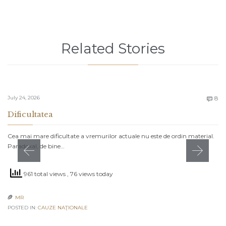
Related Stories
C
July 24, 2026
8

Dificultatea
Cea mai mare dificultate a vremurilor actuale nu este de ordin material.
Paradoxal, de bine…
961 total views
, 76 views today
MR

POSTED IN:
CAUZE NAŢIONALE