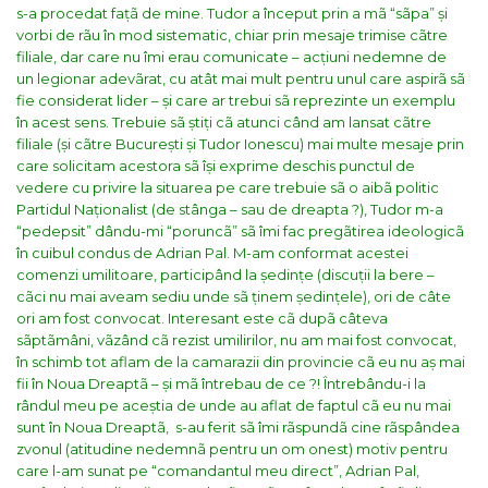
s-a procedat fațã de mine. Tudor a început prin a mã “sãpa” și
vorbi de rãu în mod sistematic, chiar prin mesaje trimise cãtre
filiale, dar care nu îmi erau comunicate – acțiuni nedemne de
un legionar adevãrat, cu atât mai mult pentru unul care aspirã sã
fie considerat lider – și care ar trebui sã reprezinte un exemplu
în acest sens.
Trebuie sã știți cã atunci când am lansat cãtre
filiale (și cãtre București și Tudor Ionescu) mai multe mesaje prin
care solicitam acestora sã își exprime deschis punctul de
vedere cu privire la situarea pe care trebuie sã o aibã politic
Partidul Naționalist (de stânga – sau de dreapta ?), Tudor m-a
“pedepsit” dându-mi “poruncã” sã îmi fac pregãtirea ideologicã
în cuibul condus de Adrian Pal. M-am conformat acestei
comenzi umilitoare, participând la ședințe (discuții la bere –
cãci nu mai aveam sediu unde sã ținem ședințele), ori de câte
ori am fost convocat. Interesant este cã dupã câteva
sãptãmâni, vãzând cã rezist umilirilor, nu am mai fost convocat,
în schimb tot aflam de la camarazii din provincie cã eu nu aș mai
fii în Noua Dreaptã – și mã întrebau de ce ?! Întrebându-i la
rândul meu pe aceștia de unde au aflat de faptul cã eu nu mai
sunt în Noua Dreaptã, s-au ferit sã îmi rãspundã cine rãspândea
zvonul (atitudine nedemnã pentru un om onest) motiv pentru
care l-am sunat pe “comandantul meu direct”, Adrian Pal,