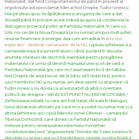
Naționalist, dat fiind comportamentul de pânã în prezent al
orgoliosului autoproclamat lider al Noii Drepte, Tudor Ionescu.
Mai pe șleau spus, încãpãțânarea și aroganța de care a dat
dovadã pânã în prezent acest individ au ajuns sã condamne la
distrugere proiectul politic al Partidului Naționalist, în care cu
toții, noi cei de la Noua Dreaptã (și nu numai) am pus mult suflet,
resurse financiare și energie.
Așa cum am arãtat în
articolul
explicativ – destinat camarazilor de la ND
, ruptura sufleteascã și
camaradereascã a survenit atunci când, punând în discuție
anumite chestiuni de doctrinã, esențiale pentru pregãtirea
materialului ce urma sã devinã manualul unei școli de varã a
Partidului Naționalist (pe care mi-l asumasem încã din tabãra
Noii Drepte de anul trecut, de la Sibiu, sã îl redactez), pentru
uzul membrilor ND și nu numai, am descoperit cu stupoare cã
Tudor Ionescu nu dorea ca acest partid sã aibã o orientare
politicã de dreapta – IAR ACEST PUNCT NU ERA NEGOCIABIL !
Zeflemeaua inițialã cu care am fost tratat, rãceala în dialoguri,
tonul dictatorial ultimativ pe care mi s-a vorbit nu numai mie ci și
altora (amintesc aici cazul liderului zonei Olteniei – camaradul
Tiberius Domozinã, care dorea ca Partidul Naționalist sã
militeze pentru reinstaurarea sistemului monarhiei
constituționale) sunt “argumentele” folosite de Tudor Ionescu în
discuțiile cu aceia care nu îi împãrtãșesc opiniile, poziția finalã a