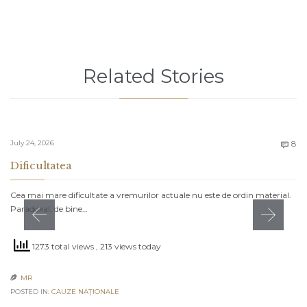
Related Stories
C
July 24, 2026
8

Dificultatea
Cea mai mare dificultate a vremurilor actuale nu este de ordin material.
Paradoxal, de bine…
1273 total views
, 213 views today
MR

POSTED IN:
CAUZE NAŢIONALE