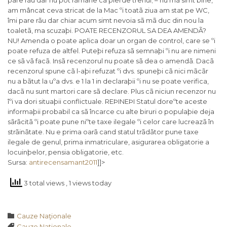
am mâncat ceva stricat de la Mac ºi toatã ziua am stat pe WC,
îmi pare rãu dar chiar acum simt nevoia sã mã duc din nou la
toaletã, ma scuzaþi. POATE RECENZORUL SA DEA AMENDÃ?
NU! Amenda o poate aplica doar un organ de control, care se ºi
poate refuza de altfel. Puteþi refuza sã semnaþi ºi nu are nimeni
ce sã vã facã. Insã recenzorul nu poate sã dea o amendã. Dacã
recenzorul spune cã l-aþi refuzat ºi dvs. spuneþi cã nici mãcãr
nu a bãtut la uºa dvs. e 1 la 1 in declaraþii ºi nu se poate verifica,
dacã nu sunt martori care sã declare. Plus cã niciun recenzor nu
îºi va dori situaþii conflictuale. REÞINEÞI Statul doreºte aceste
informaþii probabil ca sã încarce cu alte biruri o populaþie deja
sãrãcitã ºi poate pune niºte taxe ilegale ºi celor care lucreazã în
strãinãtate. Nu e prima oarã cand statul trãdãtor pune taxe
ilegale de genul, prima inmatriculare, asigurarea obligatorie a
locuinþelor, pensia obligatorie, etc.
Sursa:
antirecensamant2011
]]>
3 total views
, 1 views today
Category

Cauze Naţionale
Tags

Cauze Nationale