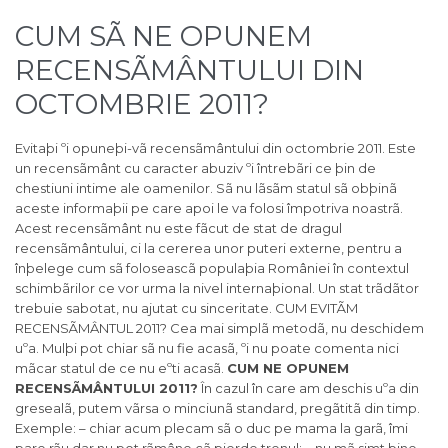
CUM SÃ NE OPUNEM
RECENSÃMÂNTULUI DIN
OCTOMBRIE 2011?
Evitaþi ºi opuneþi-vã recensãmântului din octombrie 2011. Este
un recensãmânt cu caracter abuziv ºi întrebãri ce þin de
chestiuni intime ale oamenilor. Sã nu lãsãm statul sã obþinã
aceste informaþii pe care apoi le va folosi împotriva noastrã.
Acest recensãmânt nu este fãcut de stat de dragul
recensãmântului, ci la cererea unor puteri externe, pentru a
înþelege cum sã foloseascã populaþia României în contextul
schimbãrilor ce vor urma la nivel internaþional. Un stat trãdãtor
trebuie sabotat, nu ajutat cu sinceritate. CUM EVITÃM
RECENSÃMÂNTUL 2011? Cea mai simplã metodã, nu deschidem
uºa. Mulþi pot chiar sã nu fie acasã, ºi nu poate comenta nici
mãcar statul de ce nu eºti acasã.
CUM NE OPUNEM
RECENSÃMÂNTULUI 2011?
În cazul în care am deschis uºa din
gresealã, putem vãrsa o minciunã standard, pregãtitã din timp.
Exemple: – chiar acum plecam sã o duc pe mama la garã, îmi
pare rãu dar nu pot rãmâne cã pierde trenul; – nu mã simt bine,