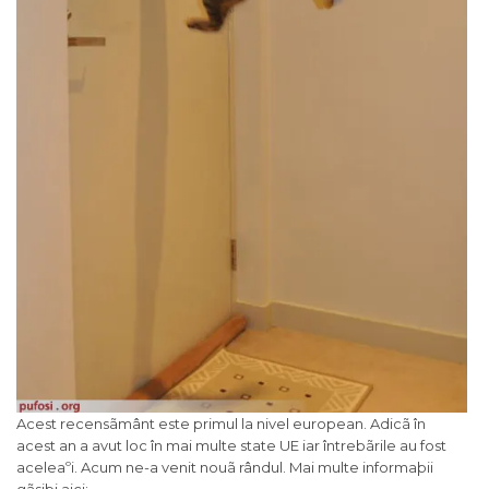
Acest recensãmânt este primul la nivel european. Adicã în
acest an a avut loc în mai multe state UE iar întrebãrile au fost
aceleaºi. Acum ne-a venit nouã rândul. Mai multe informaþii