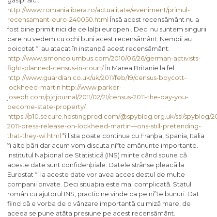
gãsiþi aici:
http://www.romanialibera.ro/actualitate/eveniment/primul-
recensamant-euro-240050.html
Însã acest recensãmânt nu a
fost bine primit nici de ceilalþi europeni. Deci nu suntem singurii
care nu vedem cu ochi buni acest recensãmânt. Nemþii au
boicotat ºi au atacat în instanþã acest recensãmânt:
http://www.simoncolumbus.com/2010/06/26/german-activists-
fight-planned-census-in-court/
În Marea Britanie la fel:
http://www.guardian.co.uk/uk/2011/feb/19/census-boycott-
lockheed-martin
http://www.parker-
joseph.com/pjcjournal/2011/02/21/census-2011-the-day-you-
become-state-property/
https://p10.secure.hostingprod.com/@spyblog.org.uk/ssl/spyblog/201
2011-press-release-on-lockheed-martin—ons-still-pretending-
that-they-wi.html
ªi lista poate continua cu Franþa, Spania, Italia
ºi alte þãri dar acum vom discuta niºte amãnunte importante.
Institutul Naþional de Statisticã (INS) minte când spune cã
aceste date sunt confidenþiale. Datele strânse pleacã la
Eurostat ºi la aceste date vor avea acces destul de multe
companii private. Deci situaþia este mai complicatã. Statul
român cu ajutorul INS, practic ne vinde ca pe niºte bunuri. Dat
fiind cã e vorba de o vânzare importantã cu mizã mare, de
aceea se pune atâta presiune pe acest recensãmânt.