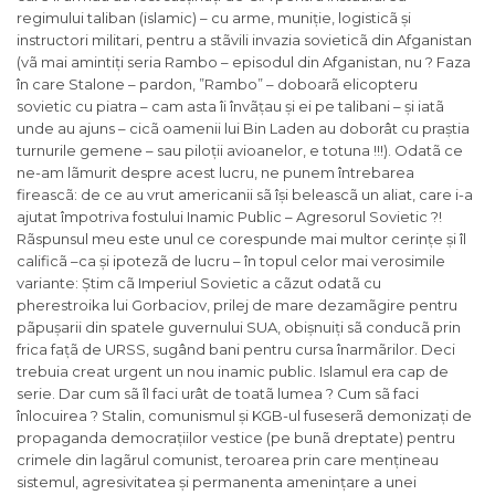
regimului taliban (islamic) – cu arme, muniție, logisticã și
instructori militari, pentru a stãvili invazia sovieticã din Afganistan
(vã mai amintiți seria Rambo – episodul din Afganistan, nu ? Faza
în care Stalone – pardon, ”Rambo” – doboarã elicopteru
sovietic cu piatra – cam asta îi învãțau și ei pe talibani – și iatã
unde au ajuns – cicã oamenii lui Bin Laden au doborât cu praștia
turnurile gemene – sau piloții avioanelor, e totuna !!!). Odatã ce
ne-am lãmurit despre acest lucru, ne punem întrebarea
fireascã: de ce au vrut americanii sã își beleascã un aliat, care i-a
ajutat împotriva fostului Inamic Public – Agresorul Sovietic ?!
Rãspunsul meu este unul ce corespunde mai multor cerințe și îl
calificã –ca și ipotezã de lucru – în topul celor mai verosimile
variante: Știm cã Imperiul Sovietic a cãzut odatã cu
pherestroika lui Gorbaciov, prilej de mare dezamãgire pentru
pãpușarii din spatele guvernului SUA, obișnuiți sã conducã prin
frica fațã de URSS, sugând bani pentru cursa înarmãrilor. Deci
trebuia creat urgent un nou inamic public. Islamul era cap de
serie. Dar cum sã îl faci urât de toatã lumea ? Cum sã faci
înlocuirea ? Stalin, comunismul și KGB-ul fuseserã demonizați de
propaganda democrațiilor vestice (pe bunã dreptate) pentru
crimele din lagãrul comunist, teroarea prin care mențineau
sistemul, agresivitatea și permanenta amenințare a unei