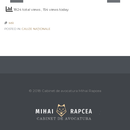
1824 total views
, 154 views today
MR

POSTED IN:
CAUZE NAŢIONALE
© 2018 Cabinet de avocatura Mihai Rapcea