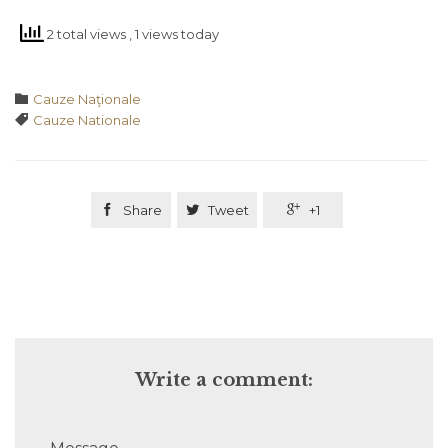
2 total views
, 1 views today
Category

Cauze Naţionale
Tags

Cauze Nationale

Share

Tweet

+1
Write a comment: