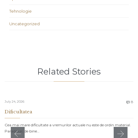
Tehnologie
Uncategorized
Related Stories
C
July 24, 2026
8

Dificultatea
Cea mai mare dificultate a vremurilor actuale nu este de ordin material.
Paradoxal, de bine…