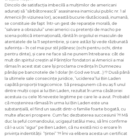
Dincolo de satisfacția imbecilã a mulțimilor de americani
adunați sã ”sãrbãtoreascã” asasinarea inamicului public nr. 1 al
Americii (în viziunea lor), aceastã bucurie rãutãcioasã, inumanã,
se constituie de fapt într-un gest de reparație moralã, de
”salvare a obrazului” unei americi cu pretenții de macho pe
scena politicã internaționalã, rãnitã în orgoliul ei masculin de
atentatele de la 11 septembrie, și care astãzi își vede rãzbunatã
suferința – în cel mai pur stil jidãnesc (ochi pentru ochi, dinte
pentru dinte), și care ne face sã ne punem întrebarea: cât de
mult din spiritul creștin al Pãrinților fondatori ai Americii a mai
rãmas în acest stat care își proclama credința în Dumnezeu
pânãși pe bancnotele de 1 dolar (In God we trust…) !? Dusã pânã
la ultimele sale consecințe juridice, ”uciderea”lui Bin Laden
capãtã proporții tragicomice. Sã presupunem cã eu aș fi unul
dintre mulții copii ai lui Bin Laden, rezultat în urma cãsãtoriei
acestuia cu cele 16 neveste legitime pe care le-a avut. Probabil
cã moștenirea rãmasã în urma lui Bin Laden este una
substanțialã, el fiind un saudit dintr-o familie foarte bogatã, cu
multe afaceri prospere. Cum fac dezbaterea succesiunii ?!! Mã
duc la șeful comandoului, ucigașul tatãlui meu, sã îmi confirme
cã l-a ucis ”sigur” pe Ben Laden, cã nu existã nici o eroare în
privința indentitãții ”țintei” ?!! Îmi va elibera acesta un certificat