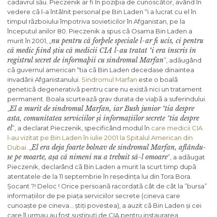
cadavrul sãu. Pieczenik ar fi în poziþia de cunoscãtor, având în
vedere cã l-a întâlnit personal pe Bin Laden ºi a lucrat cu el în
timpul rãzboiului împotriva sovieticilor în Afganistan, pe la
începutul anilor 80. Pieczenik a spus cã Osama Bin Laden a
nu pentru cã forþele speciale l-ar fi ucis, ci pentru
murit în 2001, „
cã medic fiind știu cã medicii CIA l-au tratat ºi era înscris în
registrul secret de informaþii cu sindromul Marfan
”, adãugând
cã guvernul american ºtia cã Bin Laden decedase dinaintea
invadãrii Afganistanului.
Sindromul Marfan
este o boalã
geneticã degenerativã pentru care nu existã nici un tratament
permanent. Boala scurteazã grav durata de viaþã a suferindului.
El a murit de sindromul Marfan, iar Bush junior ºtia despre
„
asta, comunitatea serviciilor și informațiilor secrete ºtia despre
el
”, a declarat Pieczenik, specificând modul în
care medicii CIA
l-au vizitat pe Bin Laden în iulie 2001 la Spitalul American din
El era deja foarte bolnav de sindromul Marfan, aflându-
Dubai
. „
se pe moarte, așa cã nimeni nu a trebuit sã-l omoare
”, a adãugat
Pieczenik, declarând cã Bin Laden a murit la scurt timp dupã
atentatele de la 11 septembrie în reședința lui din Tora Bora.
Șocant ?! Deloc ! Orice persoanã racordatã cât de cât la ”bursa”
informațiilor de pe piața serviciilor secrete (cineva care
cunoaște pe cineva… știți povestea), a auzit cã Bin Laden și cei
care îl urmau au fost susținuți de CIA pentru instaurarea