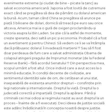
evenimente extreme (și ciudat de bine – picate la țanc) au
salvat economia americanã: Japonia a fost lovitã de cutremure
exact când se pregãtea sã dea de pãmânt cu dolarul american
la bursã. Acum, taman când China se pregãtea sã arunce pe
piațã 3 bilioane de dolari, dornicã sã treacã pe euro sau orice
altceva, America mai ia o gurã de oxigen proclamându-și
victoria asupra lui Bin Laden. Se știe cã la astfel de momente,
crește speranța, deci saltã un pic și economia. Probabil cã a fost
un avertisment și pentru Chinezi. Sã vedem ce li se va întâmpla
dacã prãbușesc dolarul. Îi invadeazã marțienii !? Sau sã fi fost
doar perdeaua de fum care a salvat administrația Obama de
colapsul atingerii pragului de împrumut monetar (de la Federal
Reserve Bank) – fãrã acordul Senatului !? Din perspectiva mea,
scopul urmãrit a fost altul. Orice individ care a avut acces la o
minimã educație, în condiții decente de civilizație, are
sentimentul identitãții sale de om, de cetãțean al unui stat,
inseparabilã de existența anumitor drepturi – consfințite prin
legi naționale și internaționale. Dreptul la viațã. Dreptul la o
judecatã corectã și imparțialã. Dreptul la apãrare. Pânã și
criminalii cei mai odioși ai regimului nazist au avut dreptul la un
proces – înainte de a fi executați. Deci ideea de justiție socialã
este adânc înrãdãcinatã în concepția noastrã despre justiție.