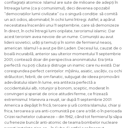
conflagrații atomice. Islamul are sute de milioane de adepți în
întreaga lume (ca și comunismul), deci devenea opozabil
”democrațiilor lumii civilizate” cu o singurã condiție: sã comitã
un act odios, abominabil, în ochii lumii întregi. Astfel, a apãrut
necesitatea înscenãrii unui 11 septembrie, care sã demonizeze
în direct, în ochii întregii lumi oripilate, terorismul islamic. Dar
acest terorism avea nevoie de un nume. Comuniștii au avut
liderii sovietici, urâți și temuți și în somn de fermierul neaoș,
american. Islamul l-a avut pe Bin Laden. Decesul lui, cauzat de o
boalã incurabilã, anterior sau ulterior momentului 11 septembrie
2001, conteazã doar din perspectiva anonimatului. Era ținta
perfectã: nu poți cãuta și distruge un inamic care nu existã. Dar
corespundea perfect cerințelor: m[sliniu, asiatic, uscãțiv, cu ochi
strãlucitori, febrili, de om fanatic, subjugat de ideea promovãrii
adevãratului islam în lume, era antiteza perfectã a
occidentalului alb, rotunjor și bonom, sceptic, moderat în
convingeri și speriat de orice atitudini ferme, ce frizeazã
extremismul. Manevra a reușit, iar dupã 11 septembrie 2001
America a depãșit în fricã, teroare și urã contra Islamului, chiar și
frica, teroarea și ura anti-comunistã pe care a trãit-o în perioada
Crizei rachetelor cubaneze – din 1962, când tot fermierul își sãpa
cu frenezie buncãr anti-atomic de teama bombelor nucleare