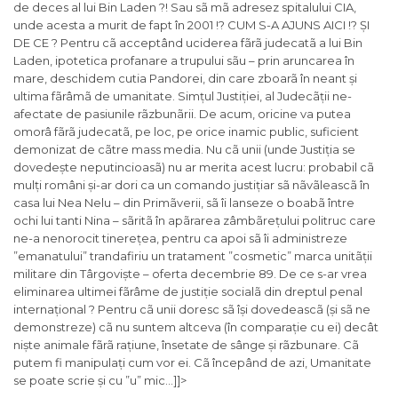
de deces al lui Bin Laden ?! Sau sã mã adresez spitalului CIA,
unde acesta a murit de fapt în 2001 !? CUM S-A AJUNS AICI !? ȘI
DE CE ? Pentru cã acceptând uciderea fãrã judecatã a lui Bin
Laden, ipotetica profanare a trupului sãu – prin aruncarea în
mare, deschidem cutia Pandorei, din care zboarã în neant și
ultima fãrâmã de umanitate. Simțul Justiției, al Judecãții ne-
afectate de pasiunile rãzbunãrii. De acum, oricine va putea
omorâ fãrã judecatã, pe loc, pe orice inamic public, suficient
demonizat de cãtre mass media. Nu cã unii (unde Justiția se
dovedește neputincioasã) nu ar merita acest lucru: probabil cã
mulți români și-ar dori ca un comando justițiar sã nãvãleascã în
casa lui Nea Nelu – din Primãverii, sã îi lanseze o boabã între
ochi lui tanti Nina – sãritã în apãrarea zâmbãrețului politruc care
ne-a nenorocit tinerețea, pentru ca apoi sã îi administreze
”emanatului” trandafiriu un tratament ”cosmetic” marca unitãții
militare din Târgoviște – oferta decembrie 89. De ce s-ar vrea
eliminarea ultimei fãrâme de justiție socialã din dreptul penal
internațional ? Pentru cã unii doresc sã își dovedeascã (și sã ne
demonstreze) cã nu suntem altceva (în comparație cu ei) decât
niște animale fãrã rațiune, însetate de sânge și rãzbunare. Cã
putem fi manipulați cum vor ei. Cã începând de azi, Umanitate
se poate scrie și cu ”u” mic…]]>