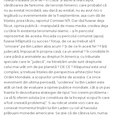
rusești instalate zice-se – în Cuba. Și astfel a reânceput
vânãtoarea de fantome, de teroriști himerici, care probabil cã
nu au existat niciodatã, sau dacã au existat, nu au avut nici o
legãturã cu evenimentele de la 11 septembrie, așa cum dã de
înțeles, prea târziu, raportul Comisiei 9/11. Dar rãul fusese deja
fãcut, opinia publicã – manipulatã de mass-media, credea deja
cu tãrie în existența terorismului islamic – și în pericolul
reprezentat de acesta. Rocada cu pericolul comunist (apus)
fusese înfãptuitã cu succes ! Totuși, de ce au trebuit sã îl
”omoare” pe Bin Laden abia acum ? Și de ce în acest fel ? Fãrã
judecatã, împușcat în propria casã, ca un animal ? În condițiile în
care pânã și animalele au drepturi în America, cu tribunale
speciale care le ”judecã”, ne întrebãm unde sunt drepturile
celui mai urât om de pe planetã ? DE CE ? Rãspunsul este unul
complex, și trebuie înțeles din perspectiva arhitecților Noii
Ordini Mondiale, a scopurilor urmãrite de aceștia. Ca orice
eveniment din ultima perioadã, ”uciderea” lui Bin Laden este
atât un test de evaluare a opiniei publice mondiale, cât și un pas
înainte în dezvoltarea strategiei de tipul ”noi creem problema –
ca sã îți oferim soluția (ce consitituia de la început scopul în care
a fost creeatã problema)”. S-au ridicat unele voci care au
conexat momentul linșãrii lui Bin Laden cu cel al haosului
prãbușirii monedei americane. Se știe cã de câteva luni, numai