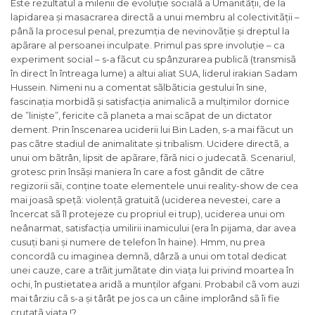
Este rezultatul a milenii de evoluție socialã a Umanitãții, de la
lapidarea și masacrarea directã a unui membru al colectivitãții –
pânã la procesul penal, prezumția de nevinovãție și dreptul la
apãrare al persoanei inculpate. Primul pas spre involuție – ca
experiment social – s-a fãcut cu spânzurarea publicã (transmisã
în direct în întreaga lume) a altui aliat SUA, liderul irakian Sadam
Hussein. Nimeni nu a comentat sãlbãticia gestului în sine,
fascinația morbidã și satisfacția animalicã a mulțimilor dornice
de ”liniște”, fericite cã planeta a mai scãpat de un dictator
dement. Prin înscenarea uciderii lui Bin Laden, s-a mai fãcut un
pas cãtre stadiul de animalitate și tribalism. Ucidere directã, a
unui om bãtrân, lipsit de apãrare, fãrã nici o judecatã. Scenariul,
grotesc prin însãși maniera în care a fost gândit de cãtre
regizorii sãi, conține toate elementele unui reality-show de cea
mai joasã spețã: violențã gratuitã (uciderea nevestei, care a
încercat sã îl protejeze cu propriul ei trup), uciderea unui om
neânarmat, satisfacția umilirii inamicului (era în pijama, dar avea
cusuți bani și numere de telefon în haine). Hmm, nu prea
concordã cu imaginea demnã, dârzã a unui om total dedicat
unei cauze, care a trãit jumãtate din viața lui privind moartea în
ochi, în pustietatea aridã a munților afgani. Probabil cã vom auzi
mai târziu cã s-a și târât pe jos ca un câine implorând sã îi fie
cruțatã viața !?