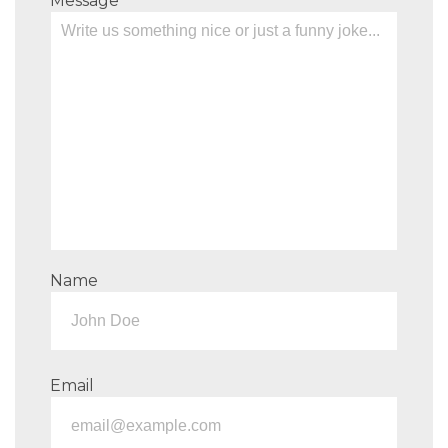
Message
Name
Email