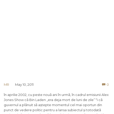
Co
MR
May 10, 2011
0

în aprilie 2002, cu peste nouã ani în urmã, în cadrul emisiunii Alex
Jones Show cã Bin Laden „era deja mort de luni de zile” ºi cã
guvernul a plãnuit sã aștepte momentul cel mai oportun din
punct de vedere politic pentru a lansa subiectul și totodatã