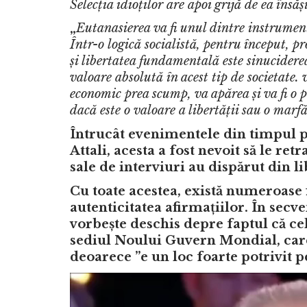
Selecția idioților are apoi grijă de ea însăș
„
Eutanasierea va fi unul dintre instrumente
Într-o logică socialistă, pentru început, 
și libertatea fundamentală este sinuciderea
valoare absolută în acest tip de societate.
economic prea scump, va apărea și va fi o 
dacă este o valoare a libertății sau o marfă,
Întrucât evenimentele din timpul pa
Attali, acesta a fost nevoit să le r
sale de interviuri au dispărut din li
Cu toate acestea, există numeroase 
autenticitatea afirmațiilor. În secve
vorbește deschis depre faptul că ce
sediul Noului Guvern Mondial, care 
deoarece ”e un loc foarte potrivit p
Video
Player