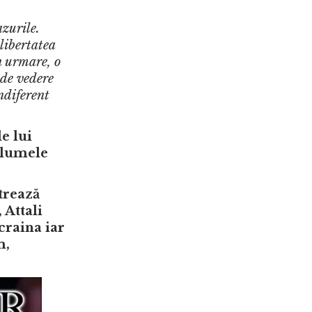
azurile.
libertatea
n urmare, o
 de vedere
ndiferent
e lui
volumele
trează
 Attali
craina iar
m,