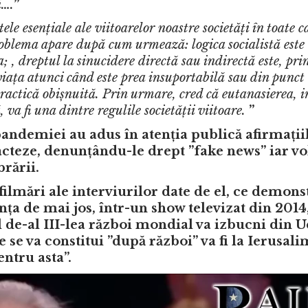
i….
”
le esențiale ale viitoarelor noastre societăți în toate c
problema apare după cum urmează: logica socialistă este 
; , dreptul la sinucidere directă sau indirectă este, pri
 viața atunci când este prea insuportabilă sau din punct
practică obișnuită. Prin urmare, cred că eutanasierea, i
 va fi una dintre regulile societății viitoare.
”
ndemiei au adus în atenția publică afirmațiil
etracteze, denunțându-le drept ”fake news” iar 
brării.
filmări ale interviurilor date de el, ce demons
nța de mai jos, într-un show televizat din 2014,
l de-al III-lea război mondial va izbucni din U
se va constitui ”după război” va fi la Ierusali
entru asta”.