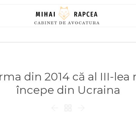
Skip
to
content
irma din 2014 că al III-lea
începe din Ucraina


