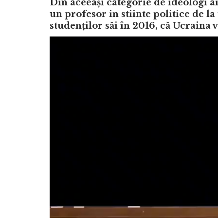
Din aceeași categorie de ideologi 
un profesor in stiinte politice de l
studenților săi în 2016, că Ucraina v
Video
Player