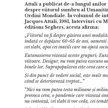
Attali a publicat de-a lungul anilor 
despre viitorul sumbru al Umanități
Ordini Mondiale. În volumul de inte
Jacques Attali, 1981, Interviuri cu 
éditions Seghers, acesta afirma:
„
Viitorul va fi despre găsirea unei modali
îndată ce depășesc 60-65 de ani, oamenii t
cei slabi, apoi cei inutili care nu ajută soci
Eutanasierea vizează aceste grupuri; Eutan
viitoare. Desigur, nu vom putea executa oa
binele lor. Suprapopularea este ceva care e
Și din punct de vedere social, este mult m
când se deteriorează treptat…
”
”
Nici nu vom putea testa milioane și milio
provoca ceva, o pandemie care vizează anu
nu contează, cei slabi îi vor ceda, cei temăt