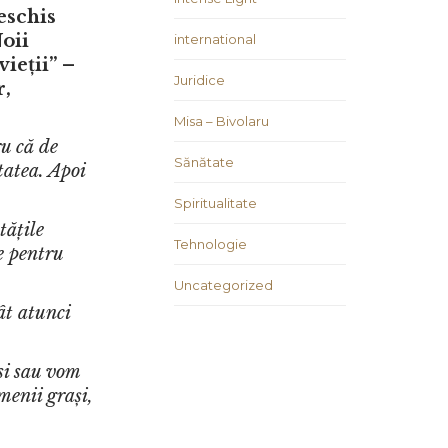
eschis
oii
international
ieții” –
Juridice
r,
Misa – Bivolaru
ru că de
Sănătate
tatea. Apoi
Spiritualitate
tățile
Tehnologie
e pentru
Uncategorized
ât atunci
si sau vom
menii grași,