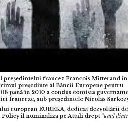
r al președintelui francez Francois Mitterand î
– primul președinte al Băncii Europene pentru
2008 până în 2010 a condus comisia guvername
iei franceze, sub președintele Nicolas Sarkoz
ului european EUREKA, dedicat dezvoltării de
 Policy îl nominaliza pe Attali drept ”
unul dintr