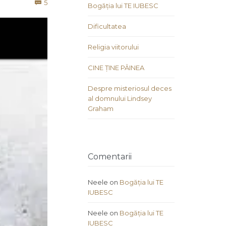
Comments
5

Bogăția lui TE IUBESC
Dificultatea
Religia viitorului
CINE ȚINE PÂINEA
Despre misteriosul deces
al domnului Lindsey
Graham
Comentarii
Neele
on
Bogăția lui TE
IUBESC
Neele
on
Bogăția lui TE
IUBESC