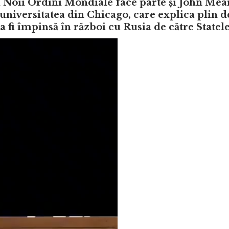
ai Noii Ordini Mondiale face parte și John Me
a universitatea din Chicago, care explica plin 
a fi împinsă în război cu Rusia de către Statel