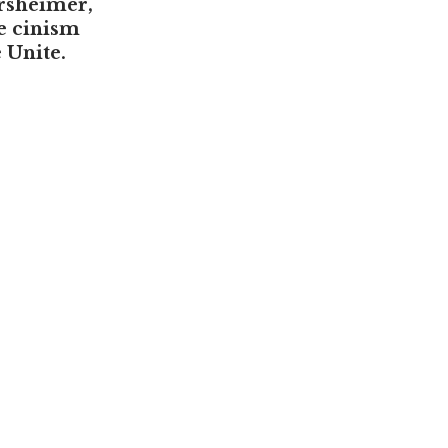
arsheimer,
de cinism
e Unite.