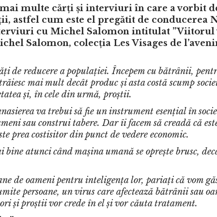
mai multe cărți și interviuri în care a vorbit d
i, astfel cum este el pregătit de conducerea N
rviuri cu Michel Salomon intitulat ”Viitorul v
Michel Salomon, colecția Les Visages de l’aveni
tăți de reducere a populației. Începem cu bătrânii, pent
răiesc mai mult decât produc și asta costă scump socie
etatea și, în cele din urmă, proștii.
asierea va trebui să fie un instrument esențial în socie
meni sau construi tabere. Dar îi facem să creadă că est
ste prea costisitor din punct de vedere economic.
ai bine atunci când mașina umană se oprește brusc, dec
ane de oameni pentru inteligența lor, pariați că vom gă
mite persoane, un virus care afectează bătrânii sau oa
ori și proștii vor crede în el și vor căuta tratament.