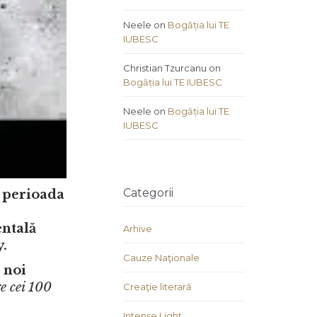
Neele
on
Bogăția lui TE
IUBESC
Christian Tzurcanu
on
Bogăția lui TE IUBESC
Neele
on
Bogăția lui TE
IUBESC
Categorii
n perioada
ntală
Arhive
y.
Cauze Naţionale
 noi
e cei 100
Creaţie literară
Intense Light