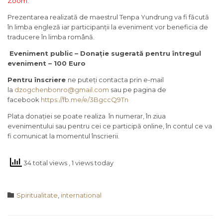
Zoom.
Prezentarea realizată de maestrul Tenpa Yundrung va fi făcută
în limba engleză iar participanții la eveniment vor beneficia de
traducere în limba română.
Eveniment public – Donație sugerată
pentru întregul
eveniment – 100 Euro
Pentru înscriere
ne puteți contacta prin e-mail
la
d
zogchenbonro@gmail.com
sau pe pagina de
facebook
https://fb.me/e/
3BgccQ9Tn
Plata donației se poate realiza în numerar, în ziua
evenimentului sau pentru cei ce participă online, în contul ce va
fi comunicat la momentul înscrierii.
34 total views
, 1 views today
Category

Spiritualitate
,
international