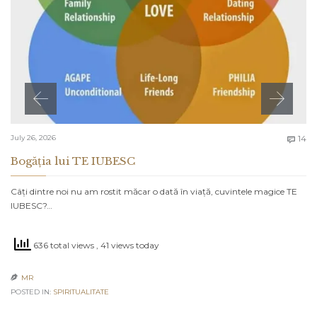
C
July 26, 2026
14

Bogăția lui TE IUBESC
Câți dintre noi nu am rostit măcar o dată în viață, cuvintele magice TE
IUBESC?…
636 total views
, 41 views today
MR

POSTED IN:
SPIRITUALITATE