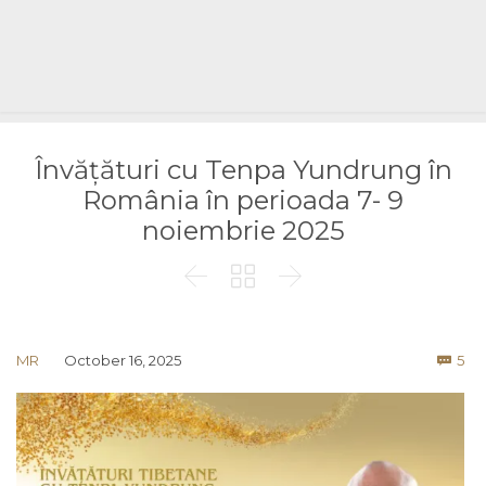
Învățături cu Tenpa Yundrung în
România în perioada 7- 9
noiembrie 2025



Co
MR
October 16, 2025
5
