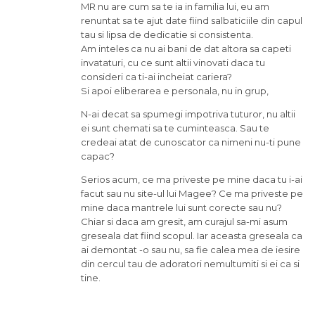
MR nu are cum sa te ia in familia lui, eu am
renuntat sa te ajut date fiind salbaticiile din capul
tau si lipsa de dedicatie si consistenta.
Am inteles ca nu ai bani de dat altora sa capeti
invataturi, cu ce sunt altii vinovati daca tu
consideri ca ti-ai incheiat cariera?
Si apoi eliberarea e personala, nu in grup,
N-ai decat sa spumegi impotriva tuturor, nu altii
ei sunt chemati sa te cuminteasca. Sau te
credeai atat de cunoscator ca nimeni nu-ti pune
capac?
Serios acum, ce ma priveste pe mine daca tu i-ai
facut sau nu site-ul lui Magee? Ce ma priveste pe
mine daca mantrele lui sunt corecte sau nu?
Chiar si daca am gresit, am curajul sa-mi asum
greseala dat fiind scopul. Iar aceasta greseala ca
ai demontat -o sau nu, sa fie calea mea de iesire
din cercul tau de adoratori nemultumiti si ei ca si
tine.