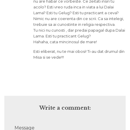
nu are habar ce vorbeste. Ce zeitati insiri tu
acolo? Esti vreo ruda inca in viata a lui Dalai
Lama? Esti tu Gelug? Esti tu practicant a ceva?
Nimic nu are coerenta din ce scrii. Ca sa intelegi,
trebuie sa ai cunostinte in religia respectiva.
Tu nici nu cunosti , dar predai papagal dupa Dalai
Lama. Esti tu practicant Gelug?
Hahaha, cata mincinosul de mare!
Esti eliberat, nu te mai obosi! Ti-au dat drumul din
Misa si se vede!!!
Write a comment:
Message