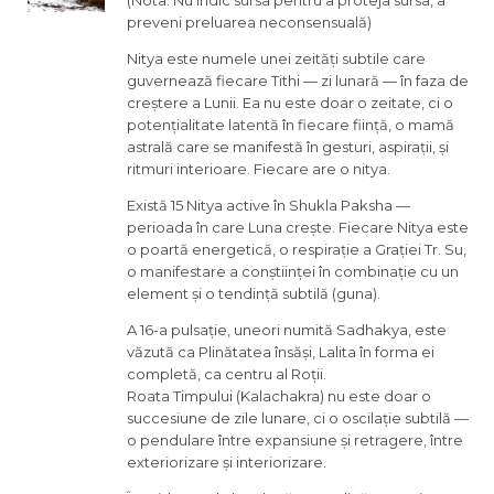
(Nota: Nu indic sursa pentru a proteja sursa, a
preveni preluarea neconsensuală)
Nitya este numele unei zeități subtile care
guvernează fiecare Tithi — zi lunară — în faza de
creștere a Lunii. Ea nu este doar o zeitate, ci o
potențialitate latentă în fiecare ființă, o mamă
astrală care se manifestă în gesturi, aspirații, și
ritmuri interioare. Fiecare are o nitya.
Există 15 Nitya active în Shukla Paksha —
perioada în care Luna crește. Fiecare Nitya este
o poartă energetică, o respirație a Grației Tr. Su,
o manifestare a conștiinței în combinație cu un
element și o tendință subtilă (guna).
A 16-a pulsație, uneori numită Sadhakya, este
văzută ca Plinătatea însăși, Lalita în forma ei
completă, ca centru al Roții.
Roata Timpului (Kalachakra) nu este doar o
succesiune de zile lunare, ci o oscilație subtilă —
o pendulare între expansiune și retragere, între
exteriorizare și interiorizare.