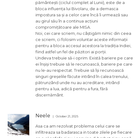
pământești (ciclul complet al Lunii), este de a
bloca influența lui Bivolaru, de a demasca
impostura sa și a celor care încă îi urmează sau
au girul său în a continua acțiuni
compromițătoare ale MISA.
Noi, cei care scriem, nu câștigăm nimic din ceea
ce scriem, ci folosim voluntar aceste informații
pentru a bloca accesul acestora la tradiția Indiei,
fiind astfel un fel de păzitori ai porții.
Undeva trebuie să-i oprim. Există bariere pe care
ei înșiși trebuie să le recunoască, bariere pe care
nu le-au respectat. Trebuie să își recunoască
singuri greșelile făcute intrând în calea trenului,
pătrunzând unde nu au acreditare, intrând
pentru a lua, adică pentru a fura, fără
discernământ.
Neele
October 21, 2025
Asa ca am rezolvat problema celui care se
infiltreaza sa badarasca in toate zilele pe fiecare