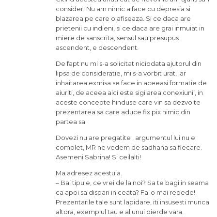
consider! Nu am nimic a face cu depresia si
blazarea pe care o afiseaza. Si ce daca are
prietenii cu indieni, si ce daca are grai inmuiat in
miere de sanscrita, sensul sau presupus
ascendent, e descendent.
De fapt nu mi s-a solicitat niciodata ajutorul din
lipsa de consideratie, mi s-a vorbit urat, iar
inhaitarea exmisa se face in aceeasi formatie de
aiuriti, de aceea aici este sigilarea conexiunii, in
aceste concepte hinduse care vin sa dezvolte
prezentarea sa care aduce fix pix nimic din
partea sa.
Dovezi nu are pregatite , argumentul lui nu e
complet, MR ne vedem de sadhana sa fiecare.
Asemeni Sabrina! Si ceilalti!
Ma adresez acestuia.
– Bai tipule, ce vrei de la noi? Sa te bagi in seama
ca apoi sa dispari in ceata? Fa-o mai repede!
Prezentarile tale sunt lapidare, iti insusesti munca
altora, exemplul tau e al unui pierde vara.