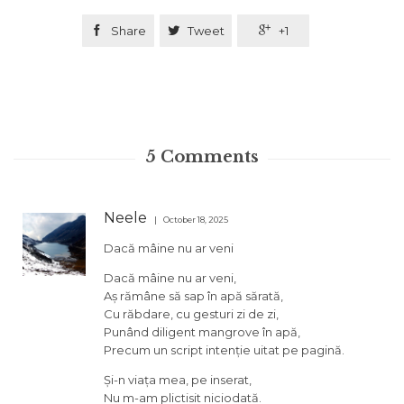

Share

Tweet

+1
5
Comments
Neele
October 18, 2025
Dacă mâine nu ar veni
Dacă mâine nu ar veni,
Aș rămâne să sap în apă sărată,
Cu răbdare, cu gesturi zi de zi,
Punând diligent mangrove în apă,
Precum un script intenție uitat pe pagină.
Și-n viața mea, pe inserat,
Nu m-am plictisit niciodată.