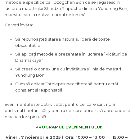
metodele specifice căii Dzogchen Bon ce se regăsesc în
lucrarea maestrului Shardza Rinpoche din linia Yundrung Bon,
maestru care a realizat corpul de lumină.
Ce veți învăța:
Să recunoașteți starea naturală, liberă de toate
obscuritățile
Să aplicați metodele prezentate în lucrarea ”Picături de
Dharmakaya”
Să creați o conexiune cu învățătura și linia de maestri
Yundrung Bon
Cum să aplicați înțelepciunea tibetană pentru a trăi
conștient și responsabil
Evenimentul este potrivit atât pentru cei care sunt noi în
budismul tibetan, cât și pentru cei care doresc să aprofundeze
practica lor spirituală.
PROGRAMUL EVENIMENTULUI:
Vineri, 7 noiembrie 2025
|
Ora: 10:00 – 13:00 15.00 –