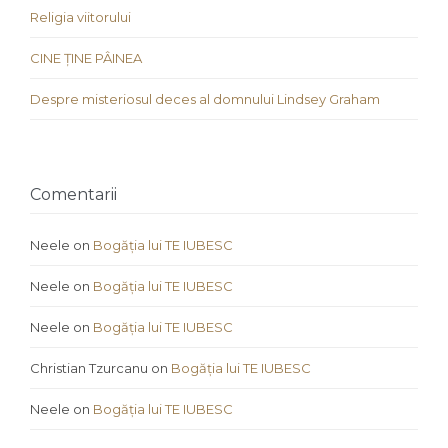
Religia viitorului
CINE ȚINE PÂINEA
Despre misteriosul deces al domnului Lindsey Graham
Comentarii
Neele
on
Bogăția lui TE IUBESC
Neele
on
Bogăția lui TE IUBESC
Neele
on
Bogăția lui TE IUBESC
Christian Tzurcanu
on
Bogăția lui TE IUBESC
Neele
on
Bogăția lui TE IUBESC