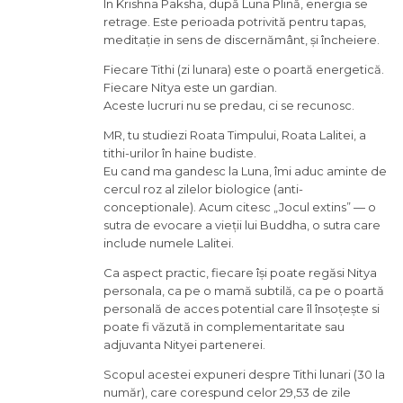
În Krishna Paksha, după Luna Plină, energia se
retrage. Este perioada potrivită pentru tapas,
meditație in sens de discernământ, și încheiere.
Fiecare Tithi (zi lunara) este o poartă energetică.
Fiecare Nitya este un gardian.
Aceste lucruri nu se predau, ci se recunosc.
MR, tu studiezi Roata Timpului, Roata Lalitei, a
tithi-urilor în haine budiste.
Eu cand ma gandesc la Luna, îmi aduc aminte de
cercul roz al zilelor biologice (anti-
conceptionale). Acum citesc „Jocul extins” — o
sutra de evocare a vieții lui Buddha, o sutra care
include numele Lalitei.
Ca aspect practic, fiecare își poate regăsi Nitya
personala, ca pe o mamă subtilă, ca pe o poartă
personală de acces potential care îl însoțește si
poate fi văzută in complementaritate sau
adjuvanta Nityei partenerei.
Scopul acestei expuneri despre Tithi lunari (30 la
număr), care corespund celor 29,53 de zile