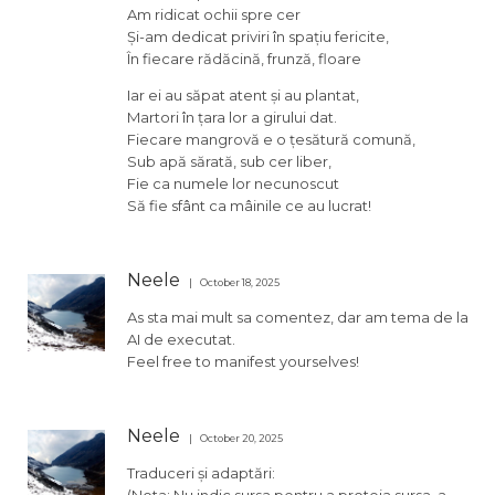
Am ridicat ochii spre cer
Și-am dedicat priviri în spațiu fericite,
În fiecare rădăcină, frunză, floare
Iar ei au săpat atent și au plantat,
Martori în țara lor a girului dat.
Fiecare mangrovă e o țesătură comună,
Sub apă sărată, sub cer liber,
Fie ca numele lor necunoscut
Să fie sfânt ca mâinile ce au lucrat!
Neele
October 18, 2025
As sta mai mult sa comentez, dar am tema de la
AI de executat.
Feel free to manifest yourselves!
Neele
October 20, 2025
Traduceri și adaptări: