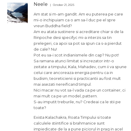
Neele
October 21, 2025
Am stat si m-am gandit. Am eu puterea pe care
mi-o inchipuiam ca o am sa-l duc pe el spre
vreun Buddha field?
Am eu atata sustinere si acreditare chiar si de la
Rinpoche desi specifyc mi-a interzis sa tin
prelegeri, ca apoi sa pot sa spun ca s-a pierdut
de cale? Nu!
Pot eu sa-i scot indianismele din cap? Nu pot!
Sa ramana atunci limitat si increzator intr-o
zeitate a timpului, Kala, Mahadev, cum ii va spune
celui care ancoreaza energia pentru ca in
budism, teoreticienii si practicantii au fost mult
mai asezati nereificand timpul.
Nici macar nu vot sa-l vada ca pe un container, ci
mai mult ca pe un model, pattern.
S-au imputit treburile, nu? Credeai ca le stii pe
toate?
Exista Kalachakra, Roata Timpului si toate
calculele stiintifice si brahmanice sunt
impiedicate de la a pune piciorul in prag in acel