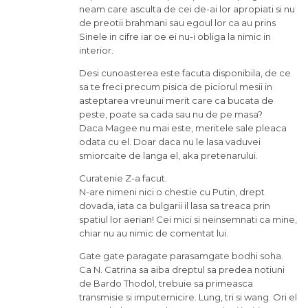
neam care asculta de cei de-ai lor apropiati si nu
de preotii brahmani sau egoul lor ca au prins
Sinele in cifre iar oe ei nu-i obliga la nimic in
interior.
Desi cunoasterea este facuta disponibila, de ce
sa te freci precum pisica de piciorul mesii in
asteptarea vreunui merit care ca bucata de
peste, poate sa cada sau nu de pe masa?
Daca Magee nu mai este, meritele sale pleaca
odata cu el. Doar daca nu le lasa vaduvei
smiorcaite de langa el, aka pretenarului.
Curatenie Z-a facut.
N-are nimeni nici o chestie cu Putin, drept
dovada, iata ca bulgarii il lasa sa treaca prin
spatiul lor aerian! Cei mici si neinsemnati ca mine,
chiar nu au nimic de comentat lui.
Gate gate paragate parasamgate bodhi soha.
Ca N. Catrina sa aiba dreptul sa predea notiuni
de Bardo Thodol, trebuie sa primeasca
transmisie si imputernicire. Lung, tri si wang. Ori el