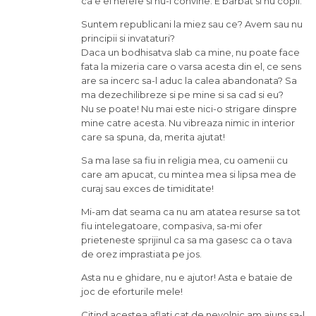
ca e el nefefe si nu-i convine. E barbat si nu copil.
Suntem republicani la miez sau ce? Avem sau nu
principii si invataturi?
Daca un bodhisatva slab ca mine, nu poate face
fata la mizeria care o varsa acesta din el, ce sens
are sa incerc sa-l aduc la calea abandonata? Sa
ma dezechilibreze si pe mine si sa cad si eu?
Nu se poate! Nu mai este nici-o strigare dinspre
mine catre acesta. Nu vibreaza nimic in interior
care sa spuna, da, merita ajutat!
Sa ma lase sa fiu in religia mea, cu oamenii cu
care am apucat, cu mintea mea si lipsa mea de
curaj sau exces de timiditate!
Mi-am dat seama ca nu am atatea resurse sa tot
fiu intelegatoare, compasiva, sa-mi ofer
prieteneste sprijinul ca sa ma gasesc ca o tava
de orez imprastiata pe jos.
Asta nu e ghidare, nu e ajutor! Asta e bataie de
joc de eforturile mele!
Citind acestea aflati cat de nevolnic am ajuns sa-l