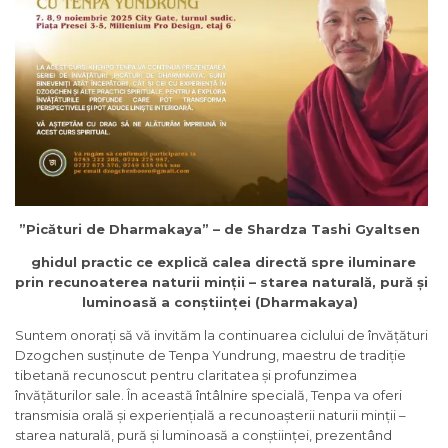
”Picături de Dharmakaya” – de Shardza Tashi Gyaltsen
ghidul practic ce explică calea directă spre iluminare
prin recunoaterea naturii minții – starea naturală, pură și
luminoasă a conștiinței (Dharmakaya)
Suntem onorați să vă invităm la continuarea ciclului de învățături
Dzogchen susținute de Tenpa Yundrung, maestru de tradiție
tibetană recunoscut pentru claritatea și profunzimea
învățăturilor sale. În această întâlnire specială, Tenpa va oferi
transmisia orală și experiențială a recunoașterii naturii minții –
starea naturală, pură și luminoasă a conștiinței, prezentând