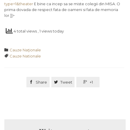
type=1&theater
E bine ca incep sa se miste colegii din MISA. O
prima dovada de respect fata de oameni si fata de memoria
lor.]]>
4 total views
, 1 views today
Category

Cauze Naţionale
Tags

Cauze Nationale

Share

Tweet

+1