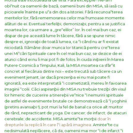
Mortul este întotdeauna de vinã. Fãrã excepþie !
Ne-am
obiºnuit ca oamenii de bazã, oamenii buni din MISA, sã iasã cu
picioarele înainte pe uºa din dos a Istoriei. Fãrã recunoaºterea
meritelor lor, fãrã rememorarea celor mai frumoase momente
alãturi de ei. Eventual terfeliþi, demonizaþi, pentru a se justifica
moartea lor, ca urmare a „greºelilor” lor. În cel mai bun caz, ei
dispar de pe aceastã lume în tãcere, fãrã a se spune nimic
despre ei, ignoraþi de toatã lumea, ca ºi când nu ar fi existat
niciodatã. Rãmâne doar munca lor titanicã pentru creºterea
unei Miºcãri Spirituale care în cel mai bun caz, se dezice de ei
atunci când ei nu îi mai pot fi de folos.
În ciuda iniþierii în Marea
Putere Cosmicã a Timpului, Kali, la MISA moartea ca sfârºit
concret al fiecãruia dintre noi – este trecutã sub tãcere ca un
eveniment jenant, iar dacã prezenþa ei nu mai poate fi
ignoratã, ea este interpretatã ºi cosmetizatã, mereu în favoarea
imaginii ªcolii. Cãci aspiranþii din MISA nu trebuie treziþi din visul
lor himeric de cucerire a tinereþii veºnice ºi nemuririi spirituale
de astfel de evenimente brutale ce demonstreazã cã ºi yoghinii
(pretins avansaþi !), pot muri la fel de banal ca orice alt muritor
de rând, nepracticant de yoga. De cancer; de infarct; de atacuri
cerebrale; de accidente.
MISA aminteºte morþii
doar în
drepturile la replicã în care îºi apãrã imaginea.
Aminteºte cu
nedisimulatã neplãcere, cã da, oamenii mai mor ºi de infarct ºi