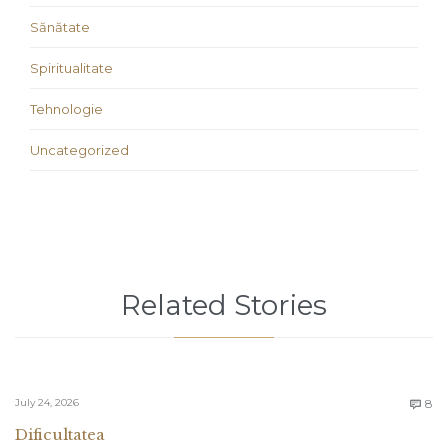
Sănătate
Spiritualitate
Tehnologie
Uncategorized
Related Stories
C
July 24, 2026
8

Dificultatea