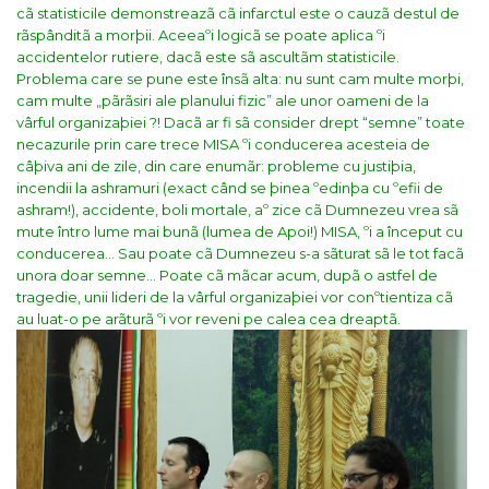
cã statisticile demonstreazã cã infarctul este o cauzã destul de
rãspânditã a morþii. Aceeaºi logicã se poate aplica ºi
accidentelor rutiere, dacã este sã ascultãm statisticile.
Problema care se pune este însã alta: nu sunt cam multe morþi,
cam multe „pãrãsiri ale planului fizic” ale unor oameni de la
vârful organizaþiei ?! Dacã ar fi sã consider drept “semne” toate
necazurile prin care trece MISA ºi conducerea acesteia de
câþiva ani de zile, din care enumãr: probleme cu justiþia,
incendii la ashramuri (exact când se þinea ºedinþa cu ºefii de
ashram!), accidente, boli mortale, aº zice cã Dumnezeu vrea sã
mute întro lume mai bunã (lumea de Apoi!) MISA, ºi a început cu
conducerea…
Sau poate cã Dumnezeu s-a sãturat sã le tot facã
unora doar semne…
Poate cã mãcar acum, dupã o astfel de
tragedie, unii lideri de la vârful organizaþiei vor conºtientiza cã
au luat-o pe arãturã ºi vor reveni pe calea cea dreaptã.