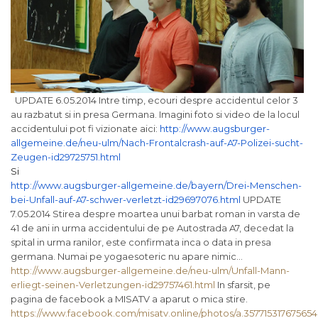
UPDATE 6.05.2014 Intre timp, ecouri despre accidentul celor 3
au razbatut si in presa Germana. Imagini foto si video de la locul
accidentului pot fi vizionate aici:
http://www.augsburger-
allgemeine.de/neu-ulm/Nach-
Frontalcrash-auf-A7-Polizei-
sucht-
Zeugen-id29725751.html
Si
http://www.augsburger-
allgemeine.de/bayern/Drei-
Menschen-
bei-Unfall-auf-A7-
schwer-verletzt-id29697076.
html
UPDATE
7.05.2014 Stirea despre moartea unui barbat roman in varsta de
41 de ani in urma accidentului de pe Autostrada A7, decedat la
spital in urma ranilor, este confirmata inca o data in presa
germana. Numai pe yogaesoteric nu apare nimic…
http://www.augsburger-allgemeine.de/neu-ulm/Unfall-Mann-
erliegt-seinen-Verletzungen-id29757461.html
In sfarsit, pe
pagina de facebook a MISATV a aparut o mica stire.
https://www.facebook.com/misatv.online/photos/a.35771531767565