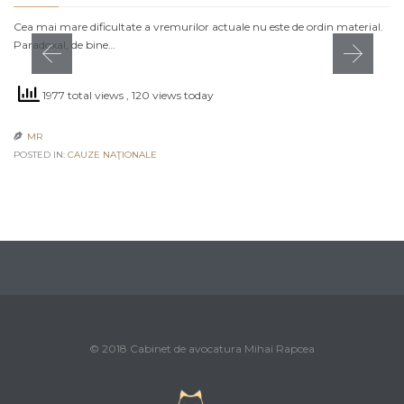
Cea mai mare dificultate a vremurilor actuale nu este de ordin material.
Paradoxal, de bine…
1977 total views
, 120 views today
MR

POSTED IN:
CAUZE NAŢIONALE
© 2018 Cabinet de avocatura Mihai Rapcea