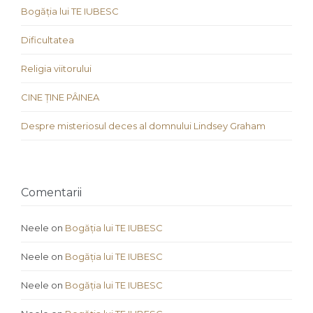
Bogăția lui TE IUBESC
Dificultatea
Religia viitorului
CINE ȚINE PÂINEA
Despre misteriosul deces al domnului Lindsey Graham
Comentarii
Neele
on
Bogăția lui TE IUBESC
Neele
on
Bogăția lui TE IUBESC
Neele
on
Bogăția lui TE IUBESC