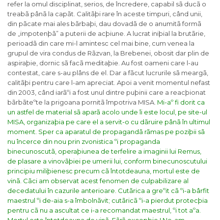
refer la omul disciplinat, serios, de încredere, capabil sã ducã o
treabã pânã la capãt. Calitãþi rare în aceste timpuri, când unii,
din pãcate mai ales bãrbaþi, dau dovadã de o anumitã formã
de „impotenþã” a puterii de acþiune. A lucrat iniþial la brutãrie,
perioadã din care mi-l amintesc cel mai bine, cum venea la
grupul de vira condus de Rãzvan, la Brebenei, obosit dar plin de
aspiraþie, dornic sã facã meditaþie. Au fost oameni care l-au
contestat, care s-au plâns de el. Dar a fãcut lucrurile sã meargã,
calitãþi pentru care l-am apreciat. Apoi a venit momentul nefast
din 2003, când iarãºi a fost unul dintre puþinii care a reacþionat
bãrbãteºte la prigoana pornitã împotriva MISA.
Mi-aº fi dorit ca
un astfel de material sã aparã acolo unde îi este locul, pe site-ul
MISA, organizaþia pe care el a servit-o cu dãruire pânã în ultimul
moment. Sper ca aparatul de propagandã rãmas pe poziþii sã
nu încerce din nou prin zvonistica ºi propaganda
binecunoscutã, operaþiunea de terfelire a imaginii lui Remus,
de plasare a vinovãþiei pe umerii lui, conform binecunoscutului
principiu miliþienesc precum cã întotdeauna, mortul este de
vinã. Cãci am observat acest fenomen de culpabilizare al
decedatului în cazurile anterioare. Cutãrica a greºit cã ºi-a bârfit
maestrul ºi de-aia s-a îmbolnãvit; cutãricã ºi-a pierdut protecþia
pentru cã nu a ascultat ce i-a recomandat maestrul, ºi tot aºa.