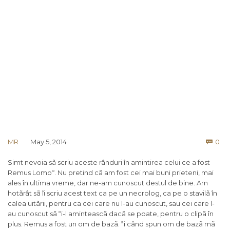
Co
MR
May 5, 2014
0

Simt nevoia sã scriu aceste rânduri în amintirea celui ce a fost
Remus Lomoº. Nu pretind cã am fost cei mai buni prieteni, mai
ales în ultima vreme, dar ne-am cunoscut destul de bine. Am
hotãrât sã îi scriu acest text ca pe un necrolog, ca pe o stavilã în
calea uitãrii, pentru ca cei care nu l-au cunoscut, sau cei care l-
au cunoscut sã ºi-l aminteascã dacã se poate, pentru o clipã în
plus. Remus a fost un om de bazã. ªi când spun om de bazã mã