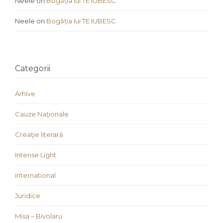
Neele
on
Bogăția lui TE IUBESC
Neele
on
Bogăția lui TE IUBESC
Categorii
Arhive
Cauze Naţionale
Creaţie literară
Intense Light
international
Juridice
Misa – Bivolaru