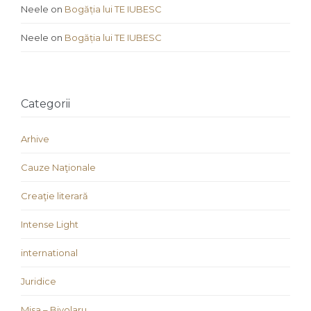
Neele
on
Bogăția lui TE IUBESC
Neele
on
Bogăția lui TE IUBESC
Categorii
Arhive
Cauze Naţionale
Creaţie literară
Intense Light
international
Juridice
Misa – Bivolaru