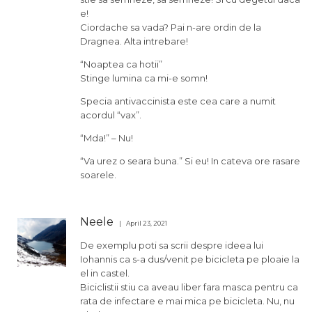
e!
Ciordache sa vada? Pai n-are ordin de la
Dragnea. Alta intrebare!
“Noaptea ca hotii”
Stinge lumina ca mi-e somn!
Specia antivaccinista este cea care a numit
acordul “vax”.
“Mda!” – Nu!
“Va urez o seara buna.” Si eu! In cateva ore rasare
soarele.
Neele
April 23, 2021
De exemplu poti sa scrii despre ideea lui
Iohannis ca s-a dus/venit pe bicicleta pe ploaie la
el in castel.
Biciclistii stiu ca aveau liber fara masca pentru ca
rata de infectare e mai mica pe bicicleta. Nu, nu