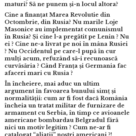
maturi? Să ne punem și-n locul altora?
Cine a finanțat Marea Revolutie din
Octombrie, din Rusia? Nu marile Loje
Masonice au implementat comunismul
în Rusia? Și cine l-a pregătit pe Lenin ? Nu
ei ? Cine ne-a livrat pe noi în mâna Rusiei
? Nu Occidentul pe care-l pupă în cur
mulți acum, refuzând să-i recunoască
curvăsăria ? Când Franța și Germania fac
afaceri mari cu Rusia ?
În încheiere, mai aduc un ultim
argument în favoarea bunului simț și
normalității: cum ar fi fost dacă România
încheia un tratat militar de furnizare de
armament cu Serbia, în timp ce avioanele
americane bombardau Belgradul fără
nici un motiv legitim ? Cum ne-ar fi
catalogat “aliații” noștri americani ?!