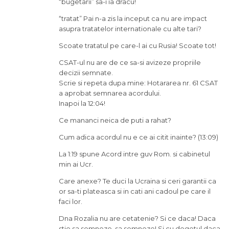
“bugetarii” sa-i ia dracu!
“tratat” Pai n-a zis la inceput ca nu are impact
asupra tratatelor internationale cu alte tari?
Scoate tratatul pe care-l ai cu Rusia! Scoate tot!
CSAT-ul nu are de ce sa-si avizeze propriile
decizii semnate.
Scrie si repeta dupa mine: Hotararea nr. 61 CSAT
a aprobat semnarea acordului.
Inapoi la 12:04!
Ce mananci neica de puti a rahat?
Cum adica acordul nu e ce ai citit inainte? (13:09)
La 1:19 spune Acord intre guv Rom. si cabinetul
min ai Ucr.
Care anexe? Te duci la Ucraina si ceri garantii ca
or sa-ti plateasca si in cati ani cadoul pe care il
faci lor.
Dna Rozalia nu are cetatenie? Si ce daca! Daca
stie sa semneze, sa semneze! Si cu degetul daca