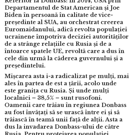
Referitor la Donbass: În 2014, USA prin
Departamentul de Stat American și Joe
Biden în persoană în calitate de vice-
președinte al SUA, au orchestrat creerea
Euromaidanului, adică revolta populației
ucrainene împotriva deciziei autorităților
de a strânge relațiile cu Rusia și de a
întoarce spatele UE, revoltă care a dus în
cele din urmă la căderea guvernului și a
președintelui.
Mișcarea asta i-a radicalizat pe mulți, mai
ales în partea de est a țării, acolo unde
este granița cu Rusia. Și unde mulți
localnici – 38,5% – sunt rusofoni.
Oamenii care trăiau în regiunea Donbass
au fost învățați să se urască între ei și să
trăiască în teamă unii față de alții. Asta a
dus la invadarea Donbass-ului de către
Rusia. Pentru protejarea populației