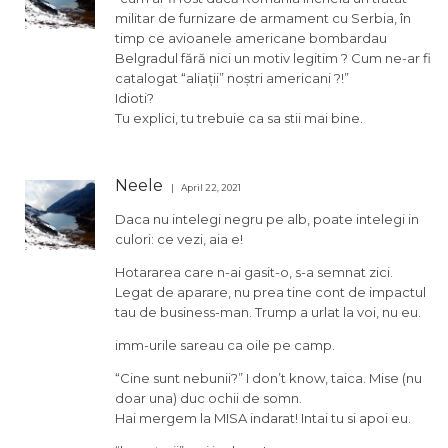
militar de furnizare de armament cu Serbia, în
timp ce avioanele americane bombardau
Belgradul fără nici un motiv legitim ? Cum ne-ar fi
catalogat “aliații” noștri americani ?!”
Idioti?
Tu explici, tu trebuie ca sa stii mai bine.
Neele
April 22, 2021
Daca nu intelegi negru pe alb, poate intelegi in
culori: ce vezi, aia e!
Hotararea care n-ai gasit-o, s-a semnat zici.
Legat de aparare, nu prea tine cont de impactul
tau de business-man. Trump a urlat la voi, nu eu.
imm-urile sareau ca oile pe camp.
“Cine sunt nebunii?” I don’t know, taica. Mise (nu
doar una) duc ochii de somn.
Hai mergem la MISA indarat! Intai tu si apoi eu.