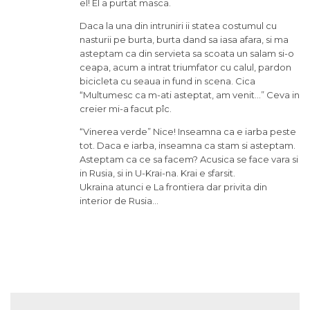
el! El a purtat masca.
Daca la una din intruniri ii statea costumul cu
nasturii pe burta, burta dand sa iasa afara, si ma
asteptam ca din servieta sa scoata un salam si-o
ceapa, acum a intrat triumfator cu calul, pardon
bicicleta cu seaua in fund in scena. Cica
“Multumesc ca m-ati asteptat, am venit…” Ceva in
creier mi-a facut pîc.
“Vinerea verde” Nice! Inseamna ca e iarba peste
tot. Daca e iarba, inseamna ca stam si asteptam.
Asteptam ca ce sa facem? Acusica se face vara si
in Rusia, si in U-Krai-na. Krai e sfarsit.
Ukraina atunci e La frontiera dar privita din
interior de Rusia…