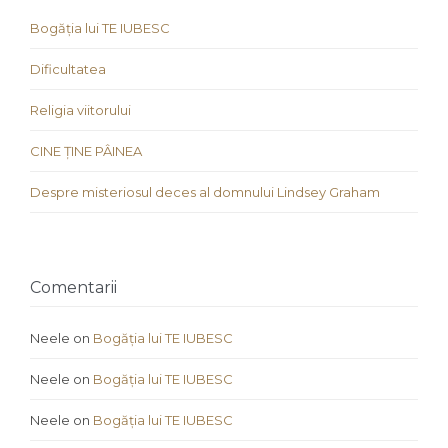
Bogăția lui TE IUBESC
Dificultatea
Religia viitorului
CINE ȚINE PÂINEA
Despre misteriosul deces al domnului Lindsey Graham
Comentarii
Neele
on
Bogăția lui TE IUBESC
Neele
on
Bogăția lui TE IUBESC
Neele
on
Bogăția lui TE IUBESC