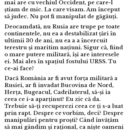
mai are cu vechiul Occident, pe care-l
știam de mic. La care visam. Am început
să judec. Nu pot fi manipulat de găgăuți.
Deocamdată, nu Rusia are trupe pe toate
continentele, nu ea a destabilizat țări în
ultimii 30 de ani, nu ea a a încercuit
terestru și maritim națiuni. Sigur că, fiind
o mare putere militară, își are interesele
ei. Mai ales în spațiul fostului URSS. Tu
ce-ai face?
Dacă România ar fi avut forța militară a
Rusiei, ar fi invadat Bucovina de Nord,
Herța, Bugeacul, Cadrilaterul, să-și ia
ceea ce i-a aparținut? Eu zic că da.
Trebuie să-ți recuperezi ceea ce ți s-a luat
prin rapt. Despre ce vorbim, deci? Despre
manipulări pentru proști? Când învățăm
să mai gândim și rațional, ca niște oameni