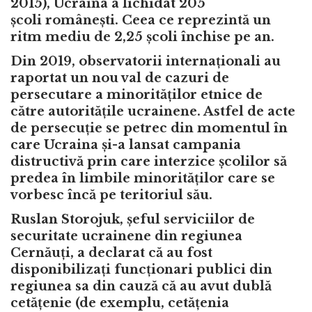
2015),
Ucraina a lichidat 205
școli
românești
. Ceea ce reprezintă un
ritm mediu de
2,25 școli închise pe an
.
Din 2019, observatorii internaționali au
raportat un nou val de cazuri de
persecutare a minorităților etnice de
către autoritățile ucrainene. Astfel de acte
de persecuție se petrec din momentul în
care Ucraina și-a lansat campania
distructivă prin care interzice școlilor să
predea în limbile minorităților care se
vorbesc încă pe teritoriul său.
Ruslan Storojuk, șeful serviciilor de
securitate ucrainene din regiunea
Cernăuți, a declarat că au fost
disponibilizați funcționari publici din
regiunea sa din cauză că au avut dublă
cetățenie (de exemplu, cetățenia