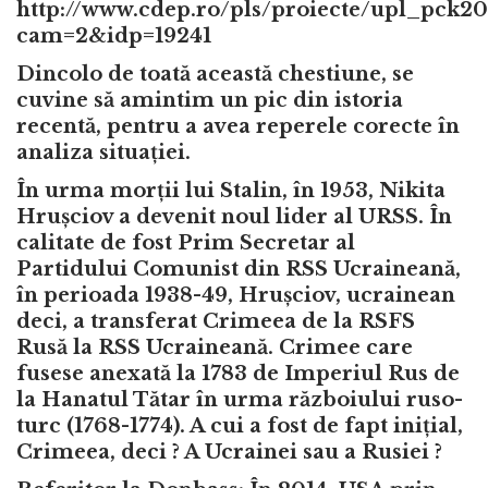
http://www.cdep.ro/pls/proiecte/upl_pck201
cam=2&idp=19241
Dincolo de toată această chestiune, se
cuvine să amintim un pic din istoria
recentă, pentru a avea reperele corecte în
analiza situației.
În urma morții lui Stalin, în 1953, Nikita
Hrușciov a devenit noul lider al URSS. În
calitate de fost Prim Secretar al
Partidului Comunist din RSS Ucraineană,
în perioada 1938-49, Hrușciov, ucrainean
deci, a transferat Crimeea de la RSFS
Rusă la RSS Ucraineană. Crimee care
fusese anexată la 1783 de Imperiul Rus de
la Hanatul Tătar în urma războiului ruso-
turc (1768-1774). A cui a fost de fapt inițial,
Crimeea, deci ? A Ucrainei sau a Rusiei ?