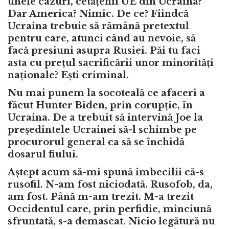
unele cazuri, cetățenii UE din Ucraina?
Dar America? Nimic. De ce? Fiindcă
Ucraina trebuie să rămână pretextul
pentru care, atunci când au nevoie, să
facă presiuni asupra Rusiei. Păi tu faci
asta cu prețul sacrificării unor minorități
naționale? Ești criminal.
Nu mai punem la socoteală ce afaceri a
făcut Hunter Biden, prin corupție, în
Ucraina. De a trebuit să intervină Joe la
președintele Ucrainei să-l schimbe pe
procurorul general ca să se închidă
dosarul fiului.
Aștept acum să-mi spună imbecilii că-s
rusofil. N-am fost niciodată. Rusofob, da,
am fost. Până m-am trezit. M-a trezit
Occidentul care, prin perfidie, minciună
sfruntată, s-a demascat. Nicio legătură nu