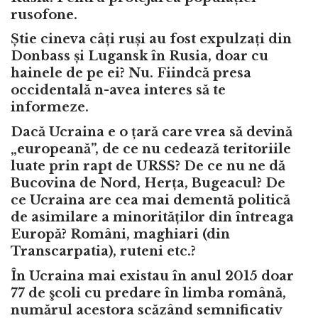
rusofone.
Știe cineva câți ruși au fost expulzați din
Donbass și Lugansk în Rusia, doar cu
hainele de pe ei? Nu. Fiindcă presa
occidentală n-avea interes să te
informeze.
Dacă Ucraina e o țară care vrea să devină
„europeană”, de ce nu cedează teritoriile
luate prin rapt de URSS? De ce nu ne dă
Bucovina de Nord, Herța, Bugeacul? De
ce Ucraina are cea mai dementă politică
de asimilare a minorităților din întreaga
Europă? Români, maghiari (din
Transcarpatia), ruteni etc.?
În Ucraina mai existau în anul 2015 doar
77 de şcoli
cu predare în limba română,
numărul acestora scăzând semnificativ