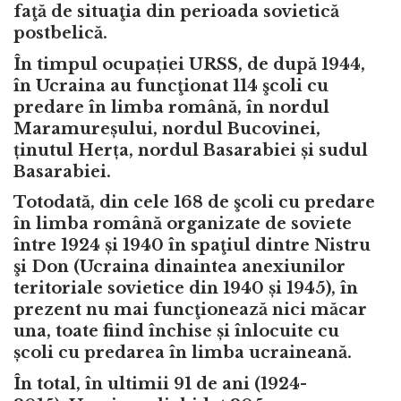
faţă de situaţia din perioada sovietică
postbelică.
În timpul ocupației URSS, de după 1944,
în Ucraina au funcţionat
114 şcoli
cu
predare în limba română, în nordul
Maramureșului, nordul Bucovinei,
ținutul Herța, nordul Basarabiei și sudul
Basarabiei.
Totodată, din cele
168 de şcoli
cu predare
în limba română organizate de soviete
între 1924 și 1940 în spaţiul dintre Nistru
şi Don (Ucraina dinaintea anexiunilor
teritoriale sovietice din 1940 și 1945), în
prezent nu mai funcţionează nici măcar
una, toate fiind închise și înlocuite cu
școli cu predarea în limba ucraineană.
În total, în ultimii 91 de ani (1924-