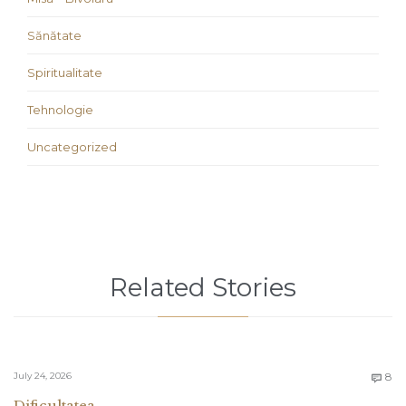
Sănătate
Spiritualitate
Tehnologie
Uncategorized
Related Stories
C
July 24, 2026
8

Dificultatea