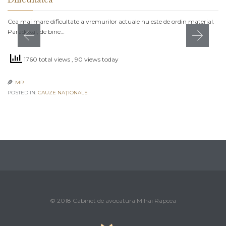
Cea mai mare dificultate a vremurilor actuale nu este de ordin material.
Paradoxal, de bine…
1760 total views
, 90 views today
MR

POSTED IN:
CAUZE NAŢIONALE
© 2018 Cabinet de avocatura Mihai Rapcea