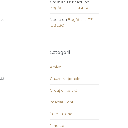
Christian Tzurcanu
on
Bogăția lui TE IUBESC
Neele
on
Bogăția lui TE
COMMENTS
19
IUBESC
Categorii
Arhive
COMMENTS
23
Cauze Naţionale
Creaţie literară
Intense Light
international
Juridice