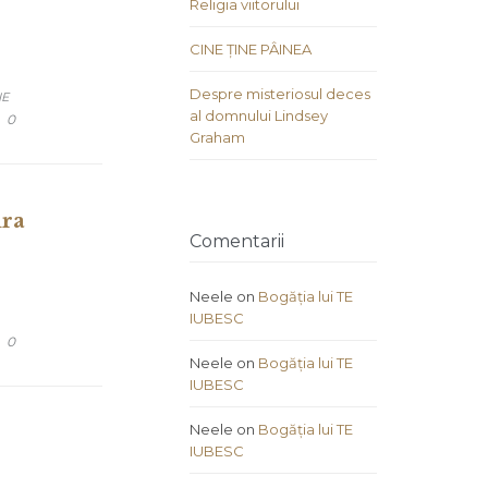
Religia viitorului
CINE ȚINE PÂINEA
Despre misteriosul deces
IE
al domnului Lindsey
COMMENTS
0
Graham
ura
Comentarii
Neele
on
Bogăția lui TE
IUBESC
COMMENTS
0
Neele
on
Bogăția lui TE
IUBESC
Neele
on
Bogăția lui TE
IUBESC