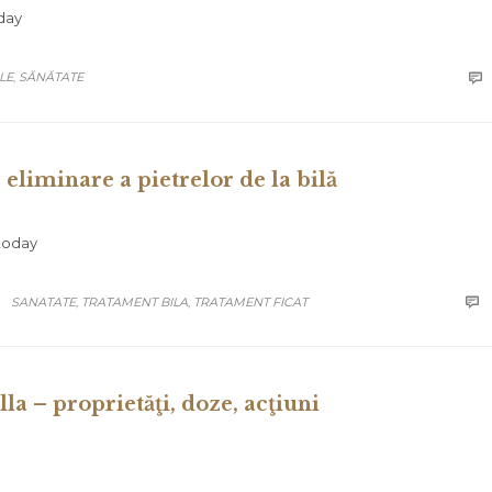
oday
LE
SĂNĂTATE

,
eliminare a pietrelor de la bilă
 today
CATEGORY
SANATATE
TRATAMENT BILA
TRATAMENT FICAT

,
,
lla – proprietăţi, doze, acţiuni