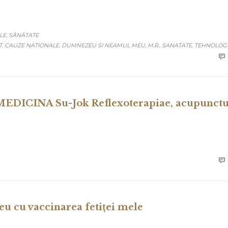
LE
SĂNĂTATE
,
T
CAUZE NATIONALE
DUMNEZEU SI NEAMUL MEU
M.R.
SANATATE
TEHNOLOG
,
,
,
,
,

EDICINA Su-Jok Reflexoterapiae, acupunct

u cu vaccinarea fetiței mele