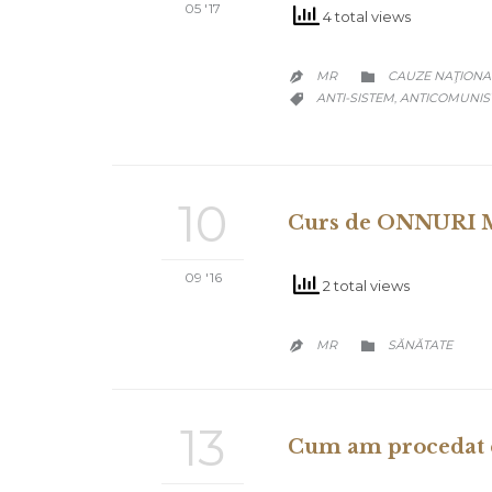
05 '17
4 total views
CATEGORY
MR
CAUZE NAŢIONA


CATEGORY
ANTI-SISTEM
ANTICOMUNIS
,

10
Curs de ONNURI M
09 '16
2 total views
CATEGORY
MR
SĂNĂTATE


13
Cum am procedat e