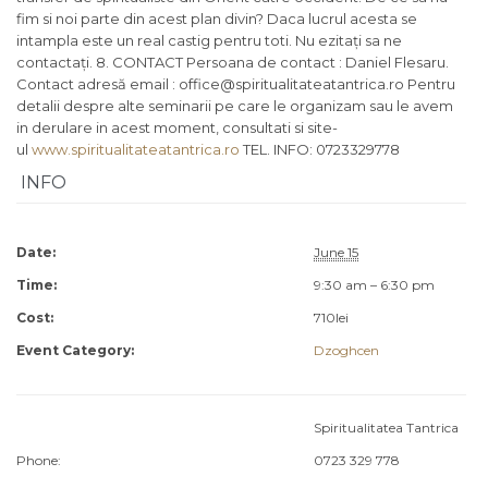
www.spiritualitateatantrica.ro
TEL. INFO: 0723329778
INFO
Date:
June 15
Time:
9:30 am – 6:30 pm
Cost:
710lei
Event Category:
Dzoghcen
Spiritualitatea Tantrica
Phone:
0723 329 778