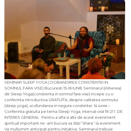
SEMINAR SLEEP YOGA ( DOBANDIREA CONSTIENTEI IN SOMNUL FARA VISE) Bucuresti 15-16 IUNIE Seminarul (initierea) de Sleep Yoga(constienta in somnul fara vise) incepe cu o conferinta introductiva GRATUITA, despre calitatea somnului (sleep yoga), scufundarea in negura constiintei. 14 iunie – Conferinta gratuita pe tema Sleep Yoga, interval oral 19-21 1. DE INTERES GENERAL : Pentru a afla si altii de acest eveniment spiritual important ne -am bucura sa dați “share” la eveniment. Va mulțumim anticipat pentru initiativa. Seminarul trebuie abordat ca un intreg, nu poate fi împărțit pe zile. Ambele zile converg catre eficientizarea maxima a tehnicii. Cele 2 zile de seminar sunt minimul la care poate fi redus un astfel de seminar. Cele 2 zile de seminar au rolul de a ne pregăti pentru tehnica de Sleep Yoga. 2. Programul seminarului de Sleep Yoga : 15 iunie – Seminar Sleep yoga : 9,30-12,30/ pauza de masa/ 14-17 16 iunie – Transmisia : : 9,30-12,30/pauza de masa/14,30-16,30. Atat conferinta cat si seminarul sunt traduse in limba romana. Adresa: Bucuresti Str. Barlogeni nr. 46. Repere : cand veniti dinspre Gara de Nord, dupa ce treceti de stația de metrou Jiului, cca 200 m pe stanga, a doua strada este Birlogeni, pe langa un magazin Maxbet. Cei din provincie puteti dormi la sala cu condiția sa aveti un izopren si un sac de dormit. 3. INTRODUCERE : Scopul nostru este de a oferi tuturor celor interesați invataturi autentice practicate de calugari in manastirile tibetane. Maestrul tibetan Choe-khor Thsang Rinpoche, calugar de pe linia dzogchen Bön, vine în Romania pe data de 14-16 iunie , pentru a ne transmite noi învataturi despre Cele sase Yoga ale lui Naropa. Sleep Yoga este parte integranta dintre cele sase tantra superioare, tantra pe care o vom studia in profunzime in aceasta vara . Tehnica Sleep yoga este despre calitatea somnului si care ne conduce gradat la constienta in timpul somnului profund fara vise. Somnul fara vise reprezinta „negura” din viata noastra deoarece ne pierdem constiinta ori de cate ori intram in starea de somn profund. Aceasta „negura” pare sa fie goala de traire deoarece noi ne identificam cu aspectele grosiere ale mintii. In starea de somn cu vise (dream yoga) mintea noastra este activa, visele ne mentin activi pe toata durata visului, in starea de somn fara vise(sleep yoga) activitatea mintii este suspendata.in acest punct al existentei, mintea se topeste in „natura mintii”. In acest moment apare claritatea, pacea interioara profunda, beatitudinea si dispare „ignoranta”. Paradoxul este ca trecem prin aceasta transformare beatifica de fiecare data cand mergem seara la culcare. In timpul somnului profund mintea si toate structurile noastre energetice si psihologige trec printr-un proces profund de refacere/regenerare. Diferenta dintre somnul sleep yoga (somn profund fara vise ) si dream yoga ( yoga somnului constient cu vise) este cumva o paralela intre calmul cauzat de un element exterior si calmul fara obiect sau suport pentru minte. Raportat la doctrina Dzogchen, dream yoga ( yoga somnului constient cu vise) este o tehnica preliminara deoarece inca lucram cu imagini si vizualizari, in comparatie cu sleep yoga (somn profund fara vise ) unde lucram cu constiinta non-duala. In sleep yoga nu este nimic pe care sa ne concentram atentia. Sleep yoga este o practica care te duce catre adevarata constiinta ce se afla in tine si de care nu esti constient desi o manifesti in orice clipa. Sleep yoga duce gradual la atingerea starii de bardo. Trebuie sa decizi singur care practica ti se potriveste, invataturile Dzogchen mentioneaza permanent importanta de a te cunoaste pe tine insuti, sa-tii stii capacitatile si obstacolele, sa-ti folosesti cunostintele intr-o maniera cat mai benefica si eficienta. Sunt putine persoane care au o lejeritate in a practica sleep yoga, majoritatea trebuie sa inceapa cu dream yoga, etapa pregatitoare pentru marea imersiune in universul nostru interior. Cand practica de dream yoga este desavarsita, constiinta non-duala se manifesta in vis. Asta aduce multa claritate in starea de vis, iar in final visele se topesc in lumina interioara, moment in care intram in starea de sleep yoga (somn profund fara vise ) Un somn profund si regerator ne sporeste claritatea mintii pe parcursul intregii zile. Astfel ca reusim sa fim si mai constienti de noi, de senzatiile pe care le percepem in starea de veghe. Prin practicarea somnului constient, viata noastra zilnica, in lucruri simple, ne ofera o efervescenta a trairilor. In acest punct al evolutiei, descoperi ca timpul tau subiectiv capata extensii noi. Dintr-o data nu mai esti in competitie cu timpul, iar timpul iti devine aliat. Starea de trecut-prezent-viitor se unifica. De ce? Pentru ca in momentul in care dormi constient nu mai rupi lantul constientei si atunci ieri e azi iar azi poate fi si maine. Scopul nostru real in sleep yoga este de a dizolva obscuritatile karmice – care ne impiedica să experimentam existenta noastra ca pe adevarata noastra natura . Practicanti perseverenti incep calatoria spirituala de la „prana”/respiratie si o incheie in starea de detasare(Transcendental Self). Rinpoche Choe-khor Tsang vine de pe o linie autentica cu tehnici nemodificate si care nu au fost adaptate la cerintele societatii noastre de consum. Rinpoche Choe-khor Tsang este un păstrător al tradiție spirituale tibetane, el preda de cca 8 ani in Praga la Universitate stiinte tibetane. Rinpoche Choe-khor Tsang inițiază pe orice om care aspira sa se cunoasca mai mult, sa devina mai calm, mai intelept, mai tenace , mai elevat. 4. BENEFICII : – un somn linistitor, claritatea mintii, posibilitatea de a te autocunoaste, controlul gandurilor, constentizarea gradata a karmei si ardera ei prin dobandirea cunoasteri, dobandirea unei armonii interioare, depasirea unor frici interioare ascunse, imaginatie creativa aplicata, frumusete interioara. Metoda este simpla si poate fi practicata de oricine, nu exista contraindicatii relative la varsta. 5. CUI SE ADRESAZA? Seminarul este structurat in asa fel incat sa poata fi accesibil oricui, indiferent de nivelul de practica atat ca informatie, cat si ca metoda de predare. 6. TAXA DE PARTICIPARE LA SEMINAR : Contribuita pentru cei care participa la seminar si iau inițiere este de 710 lei/persoana (150 euro) Oferta 1: – Achitati suma de 480 lei/persoana pana pe data de 26 martie 2019 si beneficiati de un discount de 230 de lei din valoarea taxei de participarela acest seminar. Oferta 2: Achitati suma de 620 lei/persoana pana pe data de 26 aprilie 2019 si beneficiati de un discount de 900 de lei din valoarea taxei de participarela acest seminar. Vino cu 5 prietenii care au aspirații comune cu tine si poti beneficia de o reducere de 100/%. Daca in prezent întâmpini greutăți financiare, dar ai totusi aspiratie, iti doresti sa practici zilnic la grup si individual si simti o chemare catre astfel de practici milenare de pe aceasta linie, contacteaza-ne telefonic sa găsim solutii impreuna. Contribuția financiară pe care o achitați are lagatura cu costurile de organizare. Comform tradiție orientale, cei care cu Adevarat se simt atinși profund de Învățăturile maestrului, au posibilitate sa faca donații, ca un act unilateral de generozitate, direct lui Choe-khor Thsang Rinpoche dupa sau in timpul celor 3 zile de seminar. Pentru participanții din România, banii se vor vira in contul RO88BTRLRONCRT0437354001 ( cont de lei) . Pentru participanții din străinătate taxa de participare este de 150 EURO si contul de EURO este RO38BTRLEURCRT0437354001. Dupa efectuarea plății va rugam sa trimiteti un mail la adresa office@spiritualitateatantrica.ro cu dovada plății, menționând numele participantilor pentru facturarea taxei de participare si un număr de telefon pentru fiecare participant . Va rugam cand faceti viramentul sa mentionati taxa seminar sleep yoga, intrucat in perioada urmatoare sunt in derulare seminarii de kriya yoga si seminarii de initiere tummo. IMPORTANT PENTRU GRUPURI MAI MARI DE 5 PERSOANE PUTEȚI CERE DISCOUNT pe mail. Dupa inscrierea in baza noastra de date ( cu adresa, nume si nr. de tel.) veti primi in maxim 24 de ore , un mail de confirmare. Numar limitat de locuri -120. 7. UTILE : Cautam oameni de afaceri/persoane generoase, interesate sa ne ofere sprijin financiar consistent. Avem 2 proiecte spirituale prin care vrem sa construim 2 temple spirituale/ centru spiritual pentru organizare de seminarii, initieri si retreaturi. Avem posibilitatea si contacte sa aducem mai multi maestri spirituali autentici pe mai multe linii, insa pentru o reușită pe termen lung si foarte lung un templu/centru spiritual este soluția ideală. In masura in care realizam acest Centru spiritual, putem sa aducem si sa cazam pe perioade lungi de Timp Maeștri spirituali( calugari din India, Nepal si Tibet)care ne pot dezvălui secrete/tehnici milenare si cu care ne putem consulta in practica noastra ori de cate ori avem neclarități pe calea spirituala. – Un centru este un București si unul o sa-l ridicam in centrul țării. Binele pe care il faceti este si va fi apreciat de zeci, sute sau mii de oameni care vor beneficia de cazare, masa, consiliere psihologica, centre de Terapii bazate pe metode tradiționale practicate in mănăstirii si temple tibetane, tehnici de meditatie, prezenta, ghidare si susținerea directa si constanta a maeștrilor Autentici. In plus va puteți implica voluntar si in planurile noastre spirituale de viitor. Un astfel de gest are ca un prin efect o ardere karmică mare, intr-o exprimare din cultura Spirituala tibetana “ duce la acumularea de merite” sau mergând pe cultura indiana “ daca vrei sa faci karma yoga si sa-ti îmbogățești viata construiește scoli, fântâni, spitale, centre de cultura si Spiritualitate” etc. Astfel de lucruri durabile au o influienta pozitivă si multi căutători spirituali sinceri se pot bucura de ele constant. In condițiile in care in România este un interes mare pentru a urma linii spirituale autentice, u