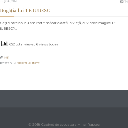
July 26, 2026
14

Bogăția lui TE IUBESC
Câți dintre noi nu am rostit măcar o dată în viață, cuvintele magice TE
IUBESC?…
652 total views
, 6 views today
MR

POSTED IN:
SPIRITUALITATE
© 2018 Cabinet de avocatura Mihai Rapcea