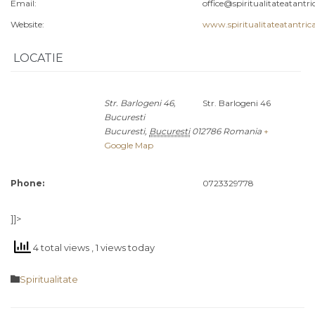
Email:
office@spiritualitateatantri
Website:
www.spiritualitateatantrica
LOCATIE
Str. Barlogeni 46,
Str. Barlogeni 46
Bucuresti
Bucuresti
,
Bucuresti
012786
Romania
+
Google Map
Phone:
0723329778
]]>
4 total views
, 1 views today
Category

Spiritualitate