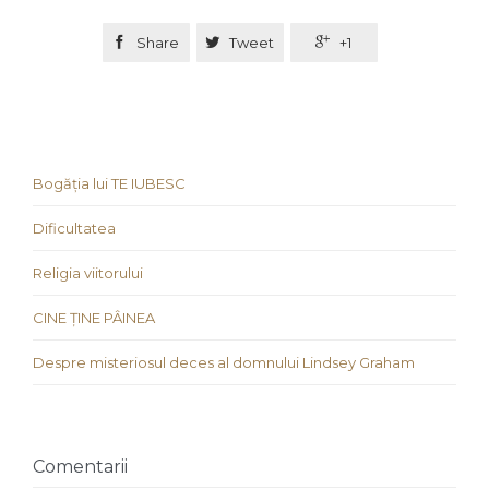

Share

Tweet

+1
Bogăția lui TE IUBESC
Dificultatea
Religia viitorului
CINE ȚINE PÂINEA
Despre misteriosul deces al domnului Lindsey Graham
Comentarii