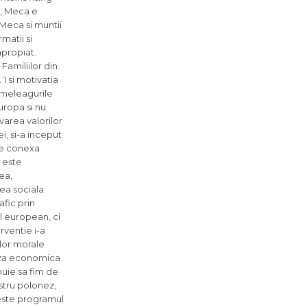
i, Meca e
 Meca si muntii
matii si
apropiat.
Familiilor din
1 si motivatia
 meleagurile
Europa si nu
ovarea valorilor
i, si-a inceput
dee conexa
 este
ea,
ea sociala.
afic prin
el european, ci
rventie i-a
ilor morale
riza economica
buie sa fim de
stru polonez,
 este programul