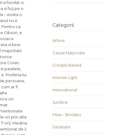
el a fondat-o.
 si fiu) pe o
a – exista o
ranul nu e
Categorii
e. Pentru ca
ce Gibson, e
provoaca
Arhive
eta si bine
 majoritatii
Cauze Naţionale
storice
spre Coran.
Creaţie literară
te paralele,
e. Profetia lui
Intense Light
 de persoane,
 cum ar fi
international
alte
rice ori
Juridice
imat.
nt mentionate
Misa – Bivolaru
le ori prin alte
 7 ori); Medina
Sănătate
mentionat de 2