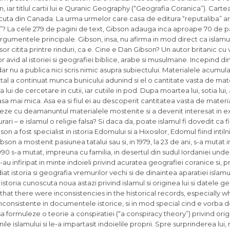
iar titlul cartii lui e Quranic Geography (“Geografia Coranica”). Cartea
scuta din Canada. La urma urmelor care casa de editura “reputaliba” ar
t”? La cele 279 de pagini de text, Gibson adauga inca aproape 70 de p
gumentele principale. Gibson, insa, nu afirma in mod direct ca islamul
sor citita printre rinduri, ca e. Cine e Dan Gibson? Un autor britanic cu
avid al istoriei si geografiei biblice, arabe si musulmane. Incepind din 
 nu a publica nici scris nimic asupra subiectului. Materialele acumula
 Tatal a continuat munca bunicului adunind si el o cantitate vasta de mate
 lui de cercetare in cutii, iar cutiile in pod. Dupa moartea lui, sotia lu
casa mai mica. Asa ea si fiul ei au descoperit cantitatea vasta de mater
tudieze cu deamanuntul materialele mostenite si a devenit interesat in e
ri – e islamul o religie falsa? Si daca da, poate islamul fi dovedit ca fi
n a fost specialist in istoria Edomului si a Hixosilor, Edomul fiind intilni
on a mostenit pasiunea tatalui sau si, in 1979, la 23 de ani, s-a mutat
990 s-a mutat, impreuna cu familia, in desertul din sudul Iordaniei unde
s-au infiripat in minte indoieli privind acuratea geografiei coranice si, p
udiat istoria si geografia vremurilor vechi si de dinaintea aparatiei islamu
istoria cunoscuta noua astazi privind islamul si originea lui si datele g
 that there were inconsistencies in the historical records, especially 
consistente in documentele istorice, si in mod special cind e vorba d
 sa formuleze o teorie a conspiratiei (“a conspiracy theory”) privind orig
nile islamului si le-a impartasit indoielile proprii. Spre surprinderea lui, 