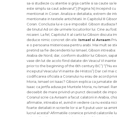
sa-si studieze cu atentie si grija cartile si sa caute sa
este simplu sa caut adevarul”) (Pagina 14) Incepind cu
mentionat in Coran. Analiza e detaliata, extrem de int
mentionate in textele antichitatii. In Capitolul III Gibs
Coran. Concluzia lui e ca e imposibil. Gibson studiaza 
de tinutul Ad ori de urmele locuitorilor lui. Cine au fo
nicaieri. La fel, Capitolul X al cartii lui Gibson discut
deduce nimic concret din ele.
Ismael si Avraam
Priv
e o persoana misterioasa pentru arabi. Mai mult se stie
pretind sa fie decendentii lui Ismael, Gibson intreaba: 
Arabia de Nord, dar, conform studiilor lui Gibson, sapa
vase din lut de acolo fiind datate din Veacul VI inainte
prior to the beginning of the 6th century BC”) “(“Nu exi
inceputul Veacului VI inainte de Hristos”) Dar cel mai c
codificarea oficiala a Coranului nu erau de acord priv
Moria, Ismael ori Isaac? Gibson explica ca jumatate di
Isaac ca jertfa adusa pe Muntele Moria, nu Ismael. Ram
deosebit de mare privind un punct deosebit de important
Coranul scrie ca Avraam a facut calatorii in Arabia, ch
afirmatie, intreaba el, avind in vedere ca nu exista nicio
foarte detaliati in scrierile lor si ar fi putut usor sa a
lucrul acesta? Afirmatiile coranice privind calatoriile