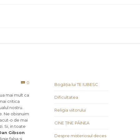
Comments
0

Bogăția lui TE IUBESC
noua mai mult ca
Dificultatea
mai critica
ualul nostru.
Religia viitorului
re. Ne obisnuim
facut-o de mai
CINE ȚINE PÂINEA
. Si, in toate
Dan Gibson
Despre misteriosul deces
gie falsa si