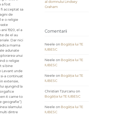
al domnului Lindsey
 a fost
Graham
 fi acceptat sa
agini de
 e o religie
 vaste
anii 1920, el a
Comentarii
te de el au
riale. Dar nici
Neele
on
Bogăția lui TE
i, adica mama
IUBESC
iale adunate
xplorarea unui
Neele
on
Bogăția lui TE
ind o religie
IUBESC
t si bine
 in Levant unde
Neele
on
Bogăția lui TE
 si-a continuat
IUBESC
rin extensie,
lui ajungind la
Christian Tzurcanu
on
eorgafice
Bogăția lui TE IUBESC
when it came to
e geografie”)
inea islamului.
Neele
on
Bogăția lui TE
multi dintre
IUBESC