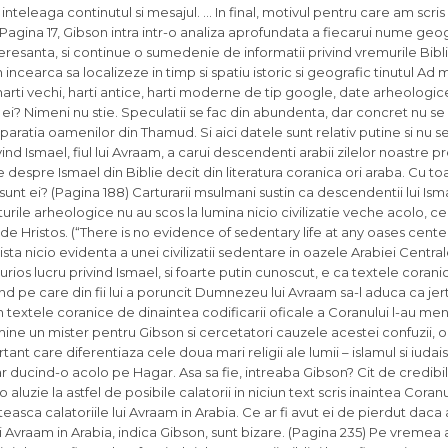
 le inteleaga continutul si mesajul. … In final, motivul pentru care am scr
 Pagina 17, Gibson intra intr-o analiza aprofundata a fiecarui nume geo
eresanta, si continue o sumedenie de informatii privind vremurile Bibli
on incearca sa localizeze in timp si spatiu istoric si geografic tinutul Ad
harti vechi, harti antice, harti moderne de tip google, date arheologice
st ei? Nimeni nu stie. Speculatii se fac din abundenta, dar concret nu s
a Imparatia oamenilor din Thamud. Si aici datele sunt relativ putine si nu 
ind Ismael, fiul lui Avraam, a carui descendenti arabii zilelor noastre pre
 despre Ismael din Biblie decit din literatura coranica ori araba. Cu toa
sunt ei? (Pagina 188) Carturarii msulmani sustin ca descendentii lui Isma
turile arheologice nu au scos la lumina nicio civilizatie veche acolo, ce
 de Hristos. (“There is no evidence of sedentary life at any oases center
sta nicio evidenta a unei civilizatii sedentare in oazele Arabiei Centra
urios lucru privind Ismael, si foarte putin cunoscut, e ca textele coran
ind pe care din fii lui a poruncit Dumnezeu lui Avraam sa-l aduca ca je
n textele coranice de dinaintea codificarii oficale a Coranului l-au me
ine un mister pentru Gibson si cercetatori cauzele acestei confuzii, 
 care diferentiaza cele doua mari religii ale lumii – islamul si iudaism
iar ducind-o acolo pe Hagar. Asa sa fie, intreaba Gibson? Cit de credibi
 aluzie la astfel de posibile calatorii in niciun text scris inaintea Coranu
minteasca calatoriile lui Avraam in Arabia. Ce ar fi avut ei de pierdut daca
 lui Avraam in Arabia, indica Gibson, sunt bizare. (Pagina 235) Pe vremea