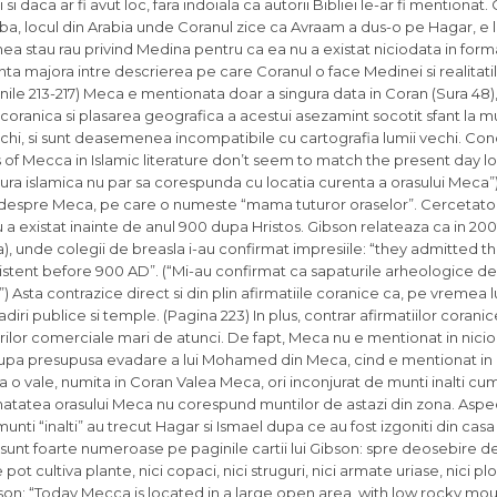
i si daca ar fi avut loc, fara indoiala ca autorii Bibliei le-ar fi mentiona
’ba, locul din Arabia unde Coranul zice ca Avraam a dus-o pe Hagar, e 
 stau rau privind Medina pentru ca ea nu a existat niciodata in forma
panta majora intre descrierea pe care Coranul o face Medinei si realitat
ginile 213-217) Meca e mentionata doar a singura data in Coran (Sura 48)
coranica si plasarea geografica a acestui asezamint socotit sfant la 
chi, si sunt deasemenea incompatibile cu cartografia lumii vechi. Conc
s of Mecca in Islamic literature don’t seem to match the present day lo
ura islamica nu par sa corespunda cu locatia curenta a orasului Meca”)
espre Meca, pe care o numeste “mama tuturor oraselor”. Cercetatori
 a existat inainte de anul 900 dupa Hristos. Gibson relateaza ca in 200
a), unde colegii de breasla i-au confirmat impresiile: “they admitted th
stent before 900 AD”. (“Mi-au confirmat ca sapaturile arheologice d
) Asta contrazice direct si din plin afirmatiile coranice ca, pe vremea
ladiri publice si temple. (Pagina 223) In plus, contrar afirmatiilor coran
ilor comerciale mari de atunci. De fapt, Meca nu e mentionat in nicio s
ani dupa presupusa evadare a lui Mohamed din Meca, cind e mentionat in
ga o vale, numita in Coran Valea Meca, ori inconjurat de munti inalti cum
cinatatea orasului Meca nu corespund muntilor de astazi din zona. Aspe
nti “inalti” au trecut Hagar si Ismael dupa ce au fost izgoniti din cas
nt foarte numeroase pe paginile cartii lui Gibson: spre deosebire de 
t cultiva plante, nici copaci, nici struguri, nici armate uriase, nici plo
ibson: “Today Mecca is located in a large open area, with low rocky mou