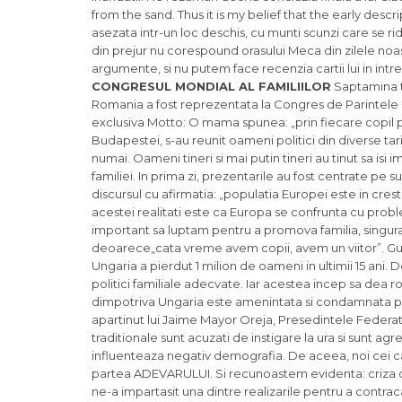
from the sand. Thus it is my belief that the early desc
asezata intr-un loc deschis, cu munti scunzi care se rid
din prejur nu corespound orasului Meca din zilele noas
argumente, si nu putem face recenzia cartii lui in intr
CONGRESUL MONDIAL AL FAMILIILOR
Saptamina tr
Romania a fost reprezentata la Congres de Parintele Emi
exclusiva Motto: O mama spunea: „prin fiecare copil p
Budapestei, s-au reunit oameni politici din diverse tari,
numai. Oameni tineri si mai putin tineri au tinut sa isi 
familiei. In prima zi, prezentarile au fost centrate pe
discursul cu afirmatia: „populatia Europei este in cre
acestei realitati este ca Europa se confrunta cu prob
important sa luptam pentru a promova familia, singura
deoarece„cata vreme avem copii, avem un viitor”. Guve
Ungaria a pierdut 1 milion de oameni in ultimii 15 ani
politici familiale adecvate. Iar acestea incep sa dea ro
dimpotriva Ungaria este amenintata si condamnata pent
apartinut lui Jaime Mayor Oreja, Presedintele Federati
traditionale sunt acuzati de instigare la ura si sunt 
influenteaza negativ demografia. De aceea, noi cei car
partea ADEVARULUI. Si recunoastem evidenta: criza de
ne-a impartasit una dintre realizarile pentru a contrac