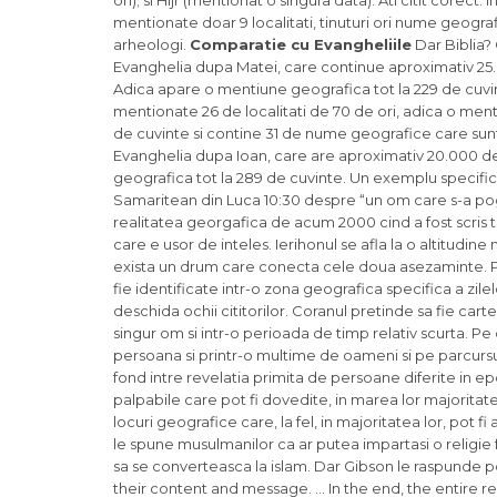
ori); si Hijr (mentionat o singura data). Ati citit corect
mentionate doar 9 localitati, tinuturi ori nume geografic
arheologi.
Comparatie cu Evangheliile
Dar Biblia? 
Evanghelia dupa Matei, care continue aproximativ 25.0
Adica apare o mentiune geografica tot la 229 de cuvi
mentionate 26 de localitati de 70 de ori, adica o men
de cuvinte si contine 31 de nume geografice care sunt
Evanghelia dupa Ioan, care are aproximativ 20.000 d
geografica tot la 289 de cuvinte. Un exemplu specific
Samaritean din Luca 10:30 despre “un om care s-a pogor
realitatea georgafica de acum 2000 cind a fost scris te
care e usor de inteles. Ierihonul se afla la o altitudine
exista un drum care conecta cele doua asezaminte. Pr
fie identificate intr-o zona geografica specifica a zil
deschida ochii cititorilor. Coranul pretinde sa fie cartea
singur om si intr-o perioada de timp relativ scurta. Pe d
persoana si printr-o multime de oameni si pe parcursu
fond intre revelatia primita de persoane diferite in epo
palpabile care pot fi dovedite, in marea lor majorita
locuri geografice care, la fel, in majoritatea lor, pot f
le spune musulmanilor ca ar putea impartasi o religie fa
sa se converteasca la islam. Dar Gibson le raspunde po
their content and message. … In the end, the entire reas