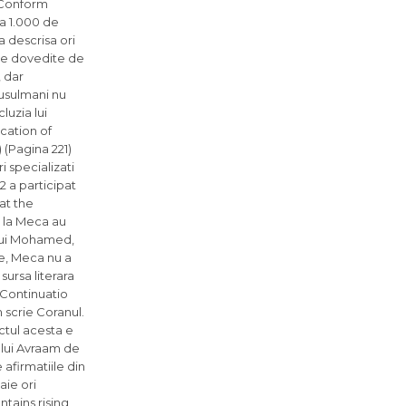
t. Conform
la 1.000 de
 descrisa ori
ile dovedite de
, dar
musulmani nu
luzia lui
cation of
 (Pagina 221)
 specializati
2 a participat
at the
e la Meca au
 lui Mohamed,
ice, Meca nu a
ursa literara
 Continuatio
 scrie Coranul.
ctul acesta e
a lui Avraam de
afirmatiile din
aie ori
ntains rising