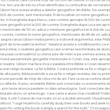
: in tot Coranul, care contine in jur de 150.000 de cuvinte, in functie de 
e. Nici una din ele nu a fost identificata cu certitudine de cercetatori, 
Gibson face aceasi analiza a datelor geografice din Biblie. De exemplu
00 de cuvinte, sunt mentionate 31 de localitati ori nume geografice d
nte. In Evanghelia dupa Marcu, care contine aproape 16.000 de cuvint
tiune geografica tot la 200 de cuvinte. Evanghelia dupa Luca are apro
 mentionate de 110 ori, adica o mentiune geografica tot la 246 de cuvi
e cuvinte, contine 14 nume geografice, mentionate de 69 de ori, adic
 asupra caruia Gibson insista pentru a-si dovedi argumentul, este Pild
it de la Ierusalim la Ierihon”. Narativul acesta e credibil pentru ca e 
xtul initial, o realitate geografica care a ramas neschimbata de atunci 
 mai joasa ca Ierusalimul cu citeva sute de metri si pe vremea aceea, la 
ivind asezamintele geografie mentionate in Coran, insa, este aproap
ele noastre. Gibson mai face inca o paralela intre Biblie si Coran desem
 unei religii revelate. La fel si Biblia. Coranul pretinde sa fie o religie 
e alta parte, Biblia pretinde si ea sa fie o religie revelata, dar nu print
l unei periode de timp de citiva mii de ani. Fara ca ea sa contina div
ci diferite. In plus, revelatiile Bibliei sunt conectate cu evenimente is
te, prin texte istorice paralele ori date arheologice. Sunt conectate
i atestate istoric ori arheologic. Care carte e atunci mai credibila? Polit
lsa. A citit Coranul de mai multe ori si l-a studiat amnuntit. Musulmanii 
liticos: “I urge Muslims to carefully study their own books and seek 
on for writing this book is simply a search for the truth.” (“Ii incuraj