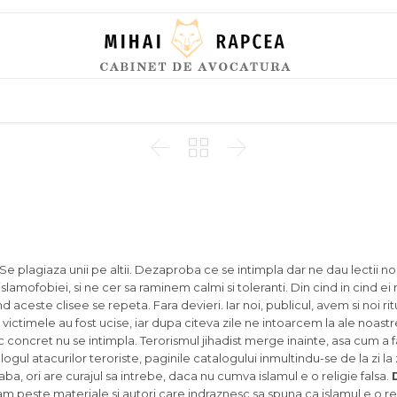
Skip
to
content



l lor. Se plagiaza unii pe altii. Dezaproba ce se intimpla dar ne dau lectii 
slamofobiei, si ne cer sa raminem calmi si toleranti. Din cind in cind ei 
ind aceste clisee se repeta. Fara devieri. Iar noi, publicul, avem si noi rit
ctimele au fost ucise, iar dupa citeva zile ne intoarcem la ale noast
 concret nu se intimpla. Terorismul jihadist merge inainte, asa cum a 
ogul atacurilor teroriste, paginile catalogului inmultindu-se de la zi la zi
ba, ori are curajul sa intrebe, daca nu cumva islamul e o religie falsa.
peste materiale si autori care indraznesc sa spuna ca islamul e o reli