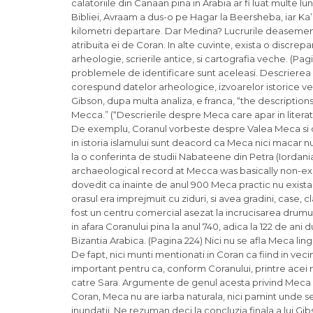
calatoriile din Canaan pina in Arabia ar fi luat multe lun
Bibliei, Avraam a dus-o pe Hagar la Beersheba, iar Ka
kilometri departare. Dar Medina? Lucrurile deasemenea
atribuita ei de Coran. In alte cuvinte, exista o discre
arheologie, scrierile antice, si cartografia veche. (Pa
problemele de identificare sunt aceleasi. Descrierea 
corespund datelor arheologice, izvoarelor istorice ve
Gibson, dupa multa analiza, e franca, “the description
Mecca.” (“Descrierile despre Meca care apar in literat
De exemplu, Coranul vorbeste despre Valea Meca si d
in istoria islamului sunt deacord ca Meca nici macar nu
la o conferinta de studii Nabateene din Petra (Iordani
archaeological record at Mecca was basically non-exi
dovedit ca inainte de anul 900 Meca practic nu exista”
orasul era imprejmuit cu ziduri, si avea gradini, case, c
fost un centru comercial asezat la incrucisarea drumur
in afara Coranului pina la anul 740, adica la 122 de 
Bizantia Arabica. (Pagina 224) Nici nu se afla Meca lin
De fapt, nici munti mentionati in Coran ca fiind in ve
important pentru ca, conform Coranului, printre acei mu
catre Sara. Argumente de genul acesta privind Meca su
Coran, Meca nu are iarba naturala, nici pamint unde se po
inundatii. Ne rezuman deci la concluzia finala a lui G