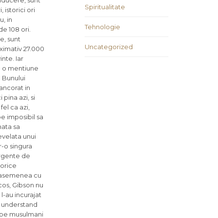
traducere, sunt
Spiritualitate
istorici ori
, in
Tehnologie
e 108 ori.
e, sunt
Uncategorized
ximativ 27.000
nte. Iar
a o mentiune
a Bunului
ancorat in
pina azi, si
fel ca azi,
e imposibil sa
nata sa
revelata unui
r-o singura
ergente de
torice
 deasemenea cu
icos, Gibson nu
l-au incurajat
to understand
ez pe musulmani