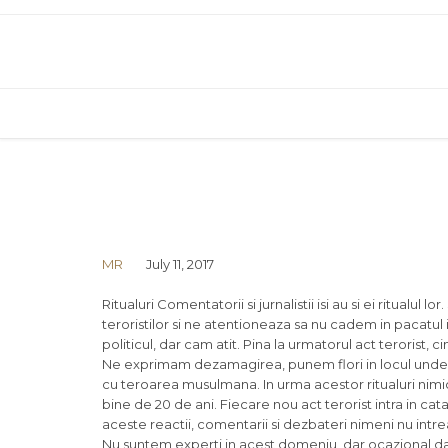
MR
July 11, 2017
Ritualuri Comentatorii si jurnalistii isi au si ei ritualu
teroristilor si ne atentioneaza sa nu cadem in pacatul i
politicul, dar cam atit. Pina la urmatorul act terorist, c
Ne exprimam dezamagirea, punem flori in locul unde vi
cu teroarea musulmana. In urma acestor ritualuri nimic
bine de 20 de ani. Fiecare nou act terorist intra in catal
aceste reactii, comentarii si dezbateri nimeni nu intrea
Nu suntem experti in acest domeniu, dar ocazional dam 