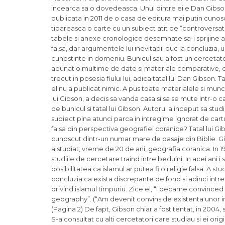
incearca sa o dovedeasca. Unul dintre ei e Dan Gibson, 
publicata in 2011 de o casa de editura mai putin cuno
tipareasca o carte cu un subiect atit de “controversa
tabele si anexe cronologice desemnate sa-i sprijine ar
falsa, dar argumentele lui inevitabil duc la concluzia, u
cunostinte in domeniu. Bunicul sau a fost un cercetator 
adunat o multime de date si materiale comparative, dar
trecut in posesia fiului lui, adica tatal lui Dan Gibson.
el nu a publicat nimic. A pus toate materialele si munca
lui Gibson, a decis sa vanda casa si sa se mute intr-o 
de bunicul si tatal lui Gibson. Autorul a inceput sa s
subiect pina atunci parca in intregime ignorat de cartura
falsa din perspectiva geografiei coranice? Tatal lui Gibso
cunoscut dintr-un numar mare de pasaje din Biblie. Gibs
a studiat, vreme de 20 de ani, geografia coranica. In 1
studiile de cercetare traind intre beduini. In acei ani i 
posibilitatea ca islamul ar putea fi o religie falsa. A st
concluzia ca exista discrepante de fond si adinci intre 
privind islamul timpuriu. Zice el, “I became convinced
geography”. (“Am devenit convins de existenta unor in
(Pagina 2) De fapt, Gibson chiar a fost tentat, in 2004,
S-a consultat cu alti cercetatori care studiau si ei origi