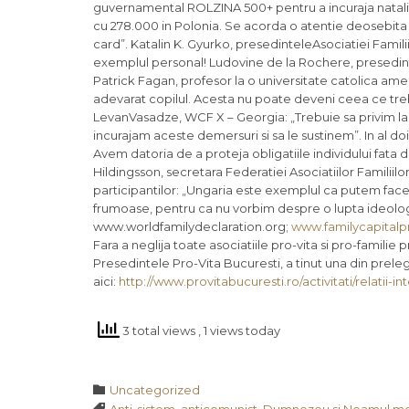
guvernamental ROLZINA 500+ pentru a incuraja natalita
cu 278.000 in Polonia. Se acorda o atentie deosebita fa
card”. Katalin K. Gyurko, presedinteleAsociatiei Famili
exemplul personal! Ludovine de la Rochere, presedinta 
Patrick Fagan, profesor la o universitate catolica amer
adevarat copilul. Acesta nu poate deveni ceea ce trebui
LevanVasadze, WCF X – Georgia: „Trebuie sa privim la a
incurajam aceste demersuri si sa le sustinem”. In al do
Avem datoria de a proteja obligatiile individului fata 
Hildingsson, secretara Federatiei Asociatiilor Familiil
participantilor: „Ungaria este exemplul ca putem face d
frumoase, pentru ca nu vorbim despre o lupta ideologic
www.worldfamilydeclaration.org;
www.familycapitalp
Fara a neglija toate asociatiile pro-vita si pro-familie
Presedintele Pro-Vita Bucuresti, a tinut una din preleger
aici:
http://www.provitabucuresti.ro/activitati/relatii
3 total views
, 1 views today
Category

Uncategorized
Tags
