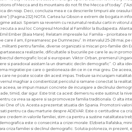
riptions of Mecca and its mountains do not fit the Mecca of today”. (“Az
ica din nisip. Deci, concluzia mea e ca descrierile timpurii ale orasului
tre”) (Pagina 232) NOTA: Cartea lui Gibson e extrem de bogata in infor
egime astazi. Speram sa revenim cu rezumatul restului cartii in viitorul 
ecuta a avul loc Congresul Mondial al Famillilor la Budapesta. Alianta 
l Ember (Baia Mare). Relatam impressile lui: Familia – prioritatea nr. 
e care il am, Il preamaresc pe Dumnezeu”. In intervalul 25-28 mai, pe
 militanti pentru familie, diverse organizatii si miscari pro-familie din 
impartaseasca realizarile, dificultatile si bucuriile pe care le au in prom
 subiectul demografic local si european. Viktor Orban, premierul Ungarie
stere si paradoxal asistam la un dramatic declin demografic”. O alta i
lema migratiei pe care o gestioneaza din ce in ce mai greu. De aceea,
 care ne poate scoate din acest impas. Trebuie sa incurajam natalitat
rnul maghiar a constientizat pericolul si ramane conectat la realitat
. De aceea, se impun masuri concrete de incurajare a declinului demogr
ade, timid, dar sigur. Este trist ca acest demers nu este sustinut la niv
ru ca vrea sa apere si sa promoveze familia traditionala. O alta inte
ei One of Us. Acesta a prezentat situatia din Spania. Promotorii valor
agresati pentru ca dau marturie despre ADEVAR. Este o certitudine ca c
e credem in valorile familiei, stim ca pentru a sustine natalitatea tre
mografica este o consecinta a crizei morale. Elzbieta Rafalska, mini
ara criza familiei si declinul demografic. Solutia poloneza, in prezent,