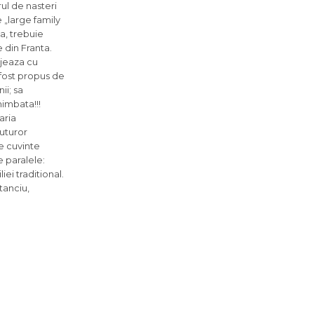
ul de nasteri
 „large family
a, trebuie
 din Franta.
ejeaza cu
 fost propus de
ii; sa
himbata!!!
aria
tuturor
de cuvinte
e paralele:
ei traditional.
anciu,