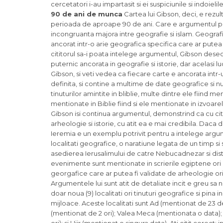
cercetatori i-au impartasit si ei suspiciunile si indoiel
90 de ani de munca
Cartea lui Gibson, deci, e rezult
perioada de aproape 90 de ani. Care e argumentul princi
incongruanta majora intre geografie si islam. Geografi
ancorat intr-o arie geografica specifica care ar putea f
cititorul sa-i poata intelege argumentul, Gibson deseor
puternic ancorata in geografie si istorie, dar acelasi 
Gibson, si veti vedea ca fiecare carte e ancorata intr-
definita, si contine a multime de date geografice si nu
tinuturilor amintite in bliblie, multe dintre ele fiind m
mentionate in Biblie fiind si ele mentionate in izvoarele
Gibson isi continua argumentul, demonstrind ca cu cit 
arheologie si istorie, cu atit ea e mai credibila. Daca d
Ieremia e un exemplu potrivit pentru a intelege argu
localitati geografice, o naratiune legata de un timp si
asedierea Ierusalimului de catre Nebucadnezar si dist
evenimente sunt mentionate in scrierile egiptene ori a
georgafice care ar putea fi validate de arheologie ori s
Argumentele lui sunt atit de detaliate incit e greu sa n
doar noua (9) localitati ori tinuturi geografice si pina i
mijloace. Aceste localitati sunt Ad (mentionat de 23 d
(mentionat de 2 ori); Valea Meca (mentionata o data);