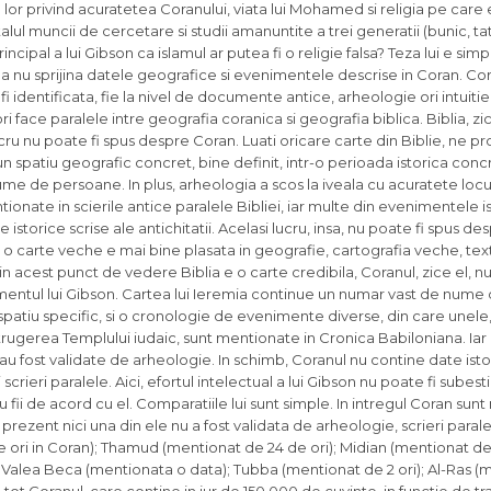
ile lor privind acuratetea Coranului, viata lui Mohamed si religia pe care 
alul muncii de cercetare si studii amanuntite a trei generatii (bunic, tata
pal a lui Gibson ca islamul ar putea fi o religie falsa? Teza lui e simpl
a nu sprijina datele geografice si evenimentele descrise in Coran. Co
i identificata, fie la nivel de documente antice, arheologie ori intuiti
i face paralele intre geografia coranica si geografia biblica. Biblia, zi
lucru nu poate fi spus despre Coran. Luati oricare carte din Biblie, ne 
un spatiu geografic concret, bine definit, intr-o perioada istorica concr
me de persoane. In plus, arheologia a scos la iveala cu acuratete locul
entionate in scierile antice paralele Bibliei, iar multe din evenimentele i
 istorice scrise ale antichitatii. Acelasi lucru, insa, nu poate fi spus de
o carte veche e mai bine plasata in geografie, cartografia veche, tex
in acest punct de vedere Biblia e o carte credibila, Coranul, zice el, nu 
mentul lui Gibson. Cartea lui Ieremia continue un numar vast de nume
 spatiu specific, si o cronologie de evenimente diverse, din care unele,
rugerea Templului iudaic, sunt mentionate in Cronica Babiloniana. Iar 
u fost validate de arheologie. In schimb, Coranul nu contine date isto
crieri paralele. Aici, efortul intelectual a lui Gibson nu poate fi subest
u fii de acord cu el. Comparatiile lui sunt simple. In intregul Coran su
n prezent nici una din ele nu a fost validata de arheologie, scrieri parale
e ori in Coran); Thamud (mentionat de 24 de ori); Midian (mentionat de
 Valea Beca (mentionata o data); Tubba (mentionat de 2 ori); Al-Ras (