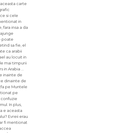
is aceasta carte
grafic
ce si cele
 mentionat in
, fara insa a da
e ajunge
se poate
tind sa fie, el
te ca arabii
el au locuit in
le mai timpurii
s in Arabia …
le inainte de
ice dinainte de
rtfa pe Muntele
ntionat pe
o confuzie
ul. In plus,
la e aceasta
lui? Evreii erau
 ar fi mentionat
 accea