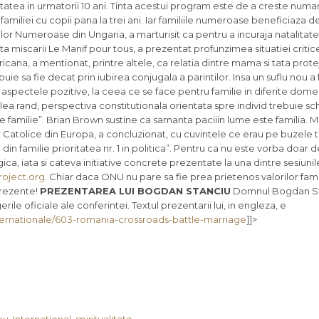
tea in urmatorii 10 ani. Tinta acestui program este de a creste numar
miliei cu copii pana la trei ani. Iar familiile numeroase beneficiaza de
ilor Numeroase din Ungaria, a marturisit ca pentru a incuraja natalitate
miscarii Le Manif pour tous, a prezentat profunzimea situatiei critice
icana, a mentionat, printre altele, ca relatia dintre mama si tata prot
e sa fie decat prin iubirea conjugala a parintilor. Insa un suflu nou a
spectele pozitive, la ceea ce se face pentru familie in diferite domen
ilea rand, perspectiva constitutionala orientata spre individ trebuie sc
de familie”. Brian Brown sustine ca samanta paciiin lume este familia. M
or Catolice din Europa, a concluzionat, cu cuvintele ce erau pe buzele 
in familie prioritatea nr. 1 in politica”. Pentru ca nu este vorba doar 
a, iata si cateva initiative concrete prezentate la una dintre sesiunil
roject.org
. Chiar daca ONU nu pare sa fie prea prietenos valorilor famili
 prezente!
PREZENTAREA LUI BOGDAN STANCIU
Domnul Bogdan St
ile oficiale ale conferintei. Textul prezentarii lui, in engleza, e
-internationale/603-romania-crossroads-battle-marriage
]]>