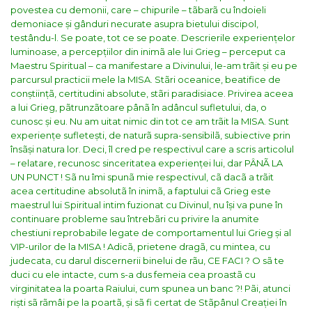
povestea cu demonii, care – chipurile – tãbarã cu îndoieli
demoniace și gânduri necurate asupra bietului discipol,
testându-l. Se poate, tot ce se poate. Descrierile experiențelor
luminoase, a percepțiilor din inimã ale lui Grieg – perceput ca
Maestru Spiritual – ca manifestare a Divinului, le-am trãit și eu pe
parcursul practicii mele la MISA. Stãri oceanice, beatifice de
conștiințã, certitudini absolute, stãri paradisiace. Privirea aceea
a lui Grieg, pãtrunzãtoare pânã în adâncul sufletului, da, o
cunosc și eu. Nu am uitat nimic din tot ce am trãit la MISA. Sunt
experiențe sufletești, de naturã supra-sensibilã, subiective prin
însãși natura lor. Deci, îl cred pe respectivul care a scris articolul
– relatare, recunosc sinceritatea experienței lui, dar PÂNÃ LA
UN PUNCT !
Sã nu îmi spunã mie respectivul, cã dacã a trãit
acea certitudine absolutã în inimã, a faptului cã Grieg este
maestrul lui Spiritual intim fuzionat cu Divinul, nu își va pune în
continuare probleme sau întrebãri cu privire la anumite
chestiuni reprobabile legate de comportamentul lui Grieg și al
VIP-urilor de la MISA ! Adicã, prietene dragã, cu mintea, cu
judecata, cu darul discernerii binelui de rãu, CE FACI ? O sã te
duci cu ele intacte, cum s-a dus femeia cea proastã cu
virginitatea la poarta Raiului, cum spunea un banc ?! Pãi, atunci
riști sã rãmâi pe la poartã, și sã fi certat de Stãpânul Creației în