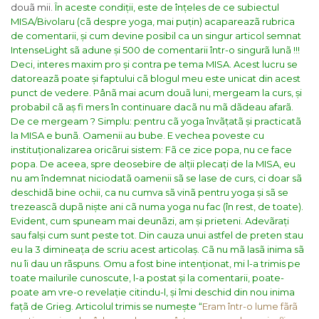
douã mii.
În aceste condiții, este de înțeles de ce subiectul
MISA/Bivolaru (cã despre yoga, mai puțin) acapareazã rubrica
de comentarii, și cum devine posibil ca un singur articol semnat
IntenseLight sã adune și 500 de comentarii într-o singurã lunã !!!
Deci, interes maxim pro și contra pe tema MISA. Acest lucru se
datoreazã poate și faptului cã blogul meu este unicat din acest
punct de vedere. Pânã mai acum douã luni, mergeam la curs, și
probabil cã aș fi mers în continuare dacã nu mã dãdeau afarã.
De ce mergeam ? Simplu: pentru cã yoga învãțatã și practicatã
la MISA e bunã. Oamenii au bube. E vechea poveste cu
instituționalizarea oricãrui sistem: Fã ce zice popa, nu ce face
popa. De aceea, spre deosebire de alții plecați de la MISA, eu
nu am îndemnat niciodatã oamenii sã se lase de curs, ci doar sã
deschidã bine ochii, ca nu cumva sã vinã pentru yoga și sã se
trezeascã dupã niște ani cã numa yoga nu fac (în rest, de toate).
Evident, cum spuneam mai deunãzi, am și prieteni. Adevãrați
sau falși cum sunt peste tot. Din cauza unui astfel de preten stau
eu la 3 dimineața de scriu acest articolaș. Cã nu mã lasã inima sã
nu îi dau un rãspuns. Omu a fost bine intenționat, mi l-a trimis pe
toate mailurile cunoscute, l-a postat și la comentarii, poate-
poate am vre-o revelație citindu-l, și îmi deschid din nou inima
fațã de Grieg.
Articolul trimis se numește “
Eram într-o lume fãrã