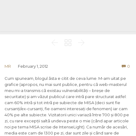



Co
MR
February 1, 2012
0

Cum spuneam, blogul ãsta e citit de ceva lume. M-am uitat pe
grafice (apropos, nu mai sunt publice, pentru cã web-masterul
meu mi-a transmis cã existau vulnerabilitãți – breșe de
securitate) și am vãzut publicul care intrã pare structurat astfel:
cam 60% intrã și tot intrã pe subiecte de MISA (deci sunt fie
cursanți/ex-cursanți, fie oameni interesați de fenomen) iar cam
40% pe alte subiecte. Vizitatorii unici variazã între 700 și 800 pe
zi, cu rare excepții saltã undeva peste o mie (când apar articole
noi pe tema MISA scrise de IntenseLight). Ca numãr de acesãri,
media este cam de 1300 pe zi, dar sunt zile și când sare de