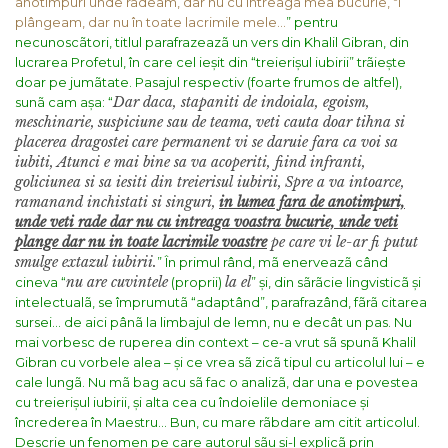
anotimpuri unde râdeam, dar nu cu întreaga mea bucurie, ºi
plângeam, dar nu în toate lacrimile mele…
” pentru
necunoscãtori, titlul parafrazeazã un vers din Khalil Gibran, din
lucrarea Profetul, în care cel ieșit din “treierișul iubirii” trãiește
doar pe jumãtate. Pasajul respectiv (foarte frumos de altfel),
Dar daca, stapaniti de indoiala, egoism,
sunã cam așa:
“
meschinarie,
suspiciune sau de teama,
veti cauta doar tihna si
placerea dragostei
care permanent vi se daruie fara ca voi sa
iubiti,
Atunci e mai bine sa va acoperiti, fiind infranti,
goliciunea si sa iesiti din treierisul iubirii,
Spre a va intoarce,
ramanand inchistati si singuri,
in lumea fara de anotimpuri,
unde veti rade dar nu cu intreaga voastra bucurie, unde veti
plange dar nu in toate lacrimile voastre
pe care vi le-ar fi putut
smulge extazul iubirii.
”
În primul rând, mã enerveazã când
nu are cuvintele
la el
cineva “
(proprii)
” și, din sãrãcie lingvisticã și
intelectualã, se împrumutã “adaptând”, parafrazând, fãrã citarea
sursei… de aici pânã la limbajul de lemn, nu e decât un pas. Nu
mai vorbesc de ruperea din context – ce-a vrut sã spunã Khalil
Gibran cu vorbele alea – și ce vrea sã zicã tipul cu articolul lui – e
cale lungã. Nu mã bag acu sã fac o analizã, dar una e povestea
cu treierișul iubirii, și alta cea cu îndoielile demoniace și
încrederea în Maestru…
Bun, cu mare rãbdare am citit articolul.
Descrie un fenomen pe care autorul sãu și-l explicã prin