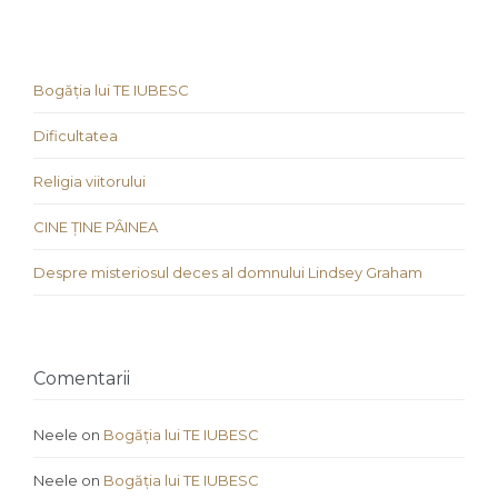
Bogăția lui TE IUBESC
Dificultatea
Religia viitorului
CINE ȚINE PÂINEA
Despre misteriosul deces al domnului Lindsey Graham
Comentarii
Neele
on
Bogăția lui TE IUBESC
Neele
on
Bogăția lui TE IUBESC