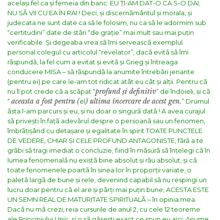
același fel ca și femeia din banc: EU ȚI-AM DAT-O CA S-O DAI,
NU SÃ VII CU EA ÎN RAI !
Deci, și discernãmântul și morala, și
judecata ne sunt date ca sã le folosim, nu ca sã le adormim sub
“certitudini” date de stãri “de grație” mai mult sau mai puțin
verificabile.
Și degeaba vrea sã îmi serveascã exemplul
personal colegul cu articolul “revelator”, dacã evitã sã îmi
rãspundã, la fel cum a evitat și evitã și Grieg și întreaga
conducere MISA – sã rãspundã la anumite întrebãri jenante
(pentru ei) pe care le-am tot ridicat atât eu cât și alții. Pentru cã
profund și definitiv
nu îl pot crede cã a scãpat “
” de îndoieli, și cã
aceasta a fost pentru (
) ultima încercare de acest gen.
“
el
” Drumul
ãsta l-am parcurs și eu, și nu doar o singurã datã !
A avea curajul
sã privești în fațã adevãrul despre o persoanã sau un fenomen,
îmbrãțișând cu detașare și egalitate în spirit TOATE PUNCTELE
DE VEDERE, CHIAR ȘI CELE PROFUND ANTAGONISTE, fãrã a te
grãbi sã tragi imediat o concluzie, fiind în mãsurã sã înțelegi cã în
lumea fenomenalã nu existã bine absolut și rãu absolut, și cã
toate fenomenele poartã în sinea lor în proporții variate, o
paletã largã de bune și rele, devenind capabil sã nu respingi un
lucru doar pentru cã el are și pãrți mai puțin bune, ACESTA ESTE
UN SEMN REAL DE MATURITATE SPIRITUALÃ – în opinia mea.
Dacã nu mã crezi, reia cursurile de anul 2, cu cele 12 teoreme
ale Principiului Unic, și o sã gãsești exact ce spun eu aici: Anume