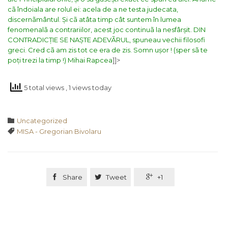
cã îndoiala are rolul ei: acela de a ne testa judecata,
discernãmântul. Și cã atâta timp cât suntem în lumea
fenomenalã a contrariilor, acest joc continuã la nesfârșit. DIN
CONTRADICȚIE SE NAȘTE ADEVÃRUL, spuneau vechii filosofi
greci.
Cred cã am zis tot ce era de zis. Somn ușor ! (sper sã te
poți trezi la timp !)
Mihai Rapcea
]]>
5 total views
, 1 views today
Category

Uncategorized
Tags

MISA - Gregorian Bivolaru

Share

Tweet

+1