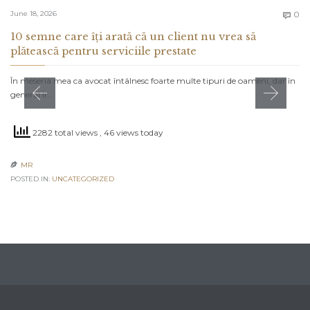
C
June 18, 2026
0

10 semne care îți arată că un client nu vrea să
plătească pentru serviciile prestate
În meseria mea ca avocat întâlnesc foarte multe tipuri de oameni, dar în
general îi…
2282 total views
, 46 views today
MR

POSTED IN:
UNCATEGORIZED