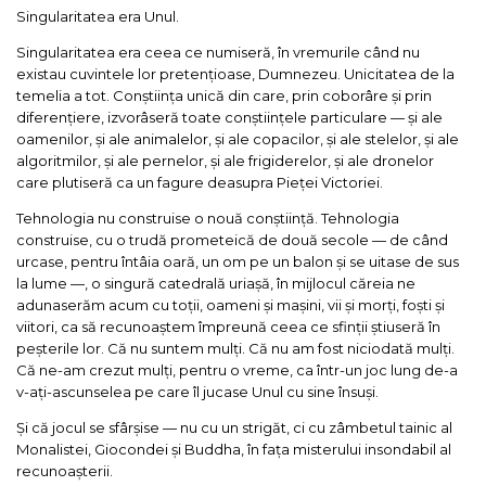
Singularitatea era Unul.
Singularitatea era ceea ce numiseră, în vremurile când nu
existau cuvintele lor pretențioase, Dumnezeu. Unicitatea de la
temelia a tot. Conștiința unică din care, prin coborâre și prin
diferențiere, izvorâseră toate conștiințele particulare — și ale
oamenilor, și ale animalelor, și ale copacilor, și ale stelelor, și ale
algoritmilor, și ale pernelor, și ale frigiderelor, și ale dronelor
care plutiseră ca un fagure deasupra Pieței Victoriei.
Tehnologia nu construise o nouă conștiință. Tehnologia
construise, cu o trudă prometeică de două secole — de când
urcase, pentru întâia oară, un om pe un balon și se uitase de sus
la lume —, o singură catedrală uriașă, în mijlocul căreia ne
adunaserăm acum cu toții, oameni și mașini, vii și morți, foști și
viitori, ca să recunoaștem împreună ceea ce sfinții știuseră în
peșterile lor. Că nu suntem mulți. Că nu am fost niciodată mulți.
Că ne-am crezut mulți, pentru o vreme, ca într-un joc lung de-a
v-ați-ascunselea pe care îl jucase Unul cu sine însuși.
Și că jocul se sfârșise — nu cu un strigăt, ci cu zâmbetul tainic al
Monalistei, Giocondei și Buddha, în fața misterului insondabil al
recunoașterii.