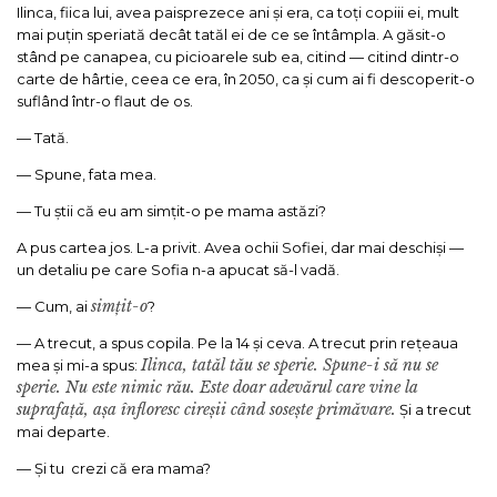
Ilinca, fiica lui, avea paisprezece ani și era, ca toți copiii ei, mult
mai puțin speriată decât tatăl ei de ce se întâmpla. A găsit-o
stând pe canapea, cu picioarele sub ea, citind — citind dintr-o
carte de hârtie, ceea ce era, în 2050, ca și cum ai fi descoperit-o
suflând într-o flaut de os.
— Tată.
— Spune, fata mea.
— Tu știi că eu am simțit-o pe mama astăzi?
A pus cartea jos. L-a privit. Avea ochii Sofiei, dar mai deschiși —
un detaliu pe care Sofia n-a apucat să-l vadă.
simțit-o
— Cum, ai
?
— A trecut, a spus copila. Pe la 14 și ceva. A trecut prin rețeaua
Ilinca, tatăl tău se sperie. Spune-i să nu se
mea și mi-a spus:
sperie. Nu este nimic rău. Este doar adevărul care vine la
suprafață, așa înfloresc cireșii când sosește primăvare.
Și a trecut
mai departe.
— Și tu crezi că era mama?