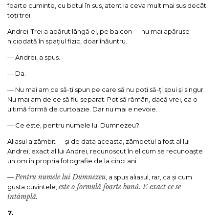
foarte cuminte, cu botul în sus, atent la ceva mult mai sus decât
toți trei.
Andrei-Trei a apărut lângă el, pe balcon — nu mai apăruse
niciodată în spațiul fizic, doar înăuntru.
— Andrei, a spus.
— Da.
— Nu mai am ce să-ți spun pe care să nu poți să-ți spui și singur.
Nu mai am de ce să fiu separat. Pot să rămân, dacă vrei, ca o
ultimă formă de curtoazie. Dar nu mai e nevoie.
— Ce este, pentru numele lui Dumnezeu?
Aliasul a zâmbit — și de data aceasta, zâmbetul a fost al lui
Andrei, exact al lui Andrei, recunoscut în el cum se recunoaște
un om în propria fotografie de la cinci ani.
Pentru numele lui Dumnezeu
—
, a spus aliasul, rar, ca și cum
este o formulă foarte bună. E exact ce se
gusta cuvintele,
întâmplă.
7.