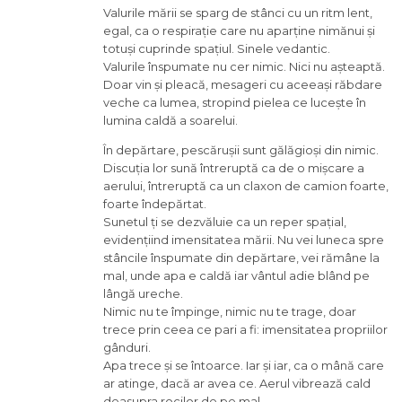
Valurile mării se sparg de stânci cu un ritm lent,
egal, ca o respirație care nu aparține nimănui și
totuși cuprinde spațiul. Sinele vedantic.
Valurile înspumate nu cer nimic. Nici nu așteaptă.
Doar vin și pleacă, mesageri cu aceeași răbdare
veche ca lumea, stropind pielea ce lucește în
lumina caldă a soarelui.
În depărtare, pescărușii sunt gălăgioși din nimic.
Discuția lor sună întreruptă ca de o mișcare a
aerului, întreruptă ca un claxon de camion foarte,
foarte îndepărtat.
Sunetul ți se dezvăluie ca un reper spațial,
evidențiind imensitatea mării. Nu vei luneca spre
stâncile înspumate din depărtare, vei rămâne la
mal, unde apa e caldă iar vântul adie blând pe
lângă ureche.
Nimic nu te împinge, nimic nu te trage, doar
trece prin ceea ce pari a fi: imensitatea propriilor
gânduri.
Apa trece și se întoarce. Iar și iar, ca o mână care
ar atinge, dacă ar avea ce. Aerul vibrează cald
deasupra rocilor de pe mal.