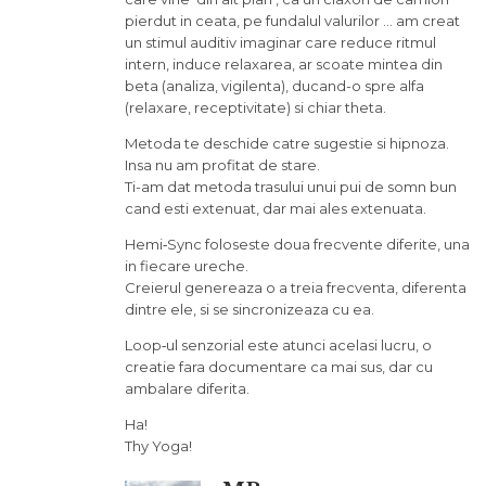
pierdut in ceata, pe fundalul valurilor … am creat
un stimul auditiv imaginar care reduce ritmul
intern, induce relaxarea, ar scoate mintea din
beta (analiza, vigilenta), ducand-o spre alfa
(relaxare, receptivitate) si chiar theta.
Metoda te deschide catre sugestie si hipnoza.
Insa nu am profitat de stare.
Ti-am dat metoda trasului unui pui de somn bun
cand esti extenuat, dar mai ales extenuata.
Hemi‑Sync foloseste doua frecvente diferite, una
in fiecare ureche.
Creierul genereaza o a treia frecventa, diferenta
dintre ele, si se sincronizeaza cu ea.
Loop‑ul senzorial este atunci acelasi lucru, o
creatie fara documentare ca mai sus, dar cu
ambalare diferita.
Ha!
Thy Yoga!