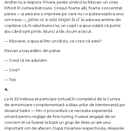
Andrei nu a răspuns. Privea, peste umărul lui Răzvan, un cireș
înflorit în curtea bistroului. Cireșul, foarte alb, foarte concentrat,
părea — și asta era o impresie pe care nu i-o putea explica unui
părea că se uită înapoi la el
om treaz —,
. Își aducea aminte din
copilărie că, în satul bunicii lui, un copil i-a spus odată că pomii
știu când sunt priviți. Atunci a râs. Acum a tăcut.
— Răzvane, a spus el într-un târziu, ce crezi că este?
Răzvan a tras adânc din pahar.
— Cred că ne adunăm.
— Cine?
— Toți.
4.
La 14:30 trebuia să participe (virtual) în completul de la Curtea
de armonizare complementară a Alias-urilor de Mentenanță pe
dosarul Seiko — într-o procedură ce necesita experiență
umană pentru reglaje de fine-tuning. Fusese angajat de un
concern AI ce fusese la bază un grup de Alias-uri ale unui
important om de afaceri. După moartea respectivului, Aliasurile