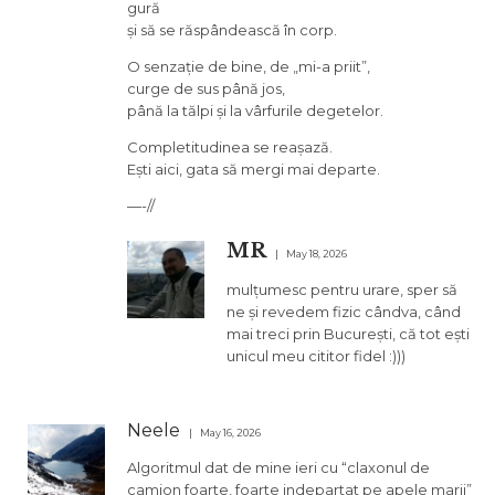
gură
și să se răspândească în corp.
O senzație de bine, de „mi-a priit”,
curge de sus până jos,
până la tălpi și la vârfurile degetelor.
Completitudinea se reașază.
Ești aici, gata să mergi mai departe.
—-//
MR
May 18, 2026
mulțumesc pentru urare, sper să
ne și revedem fizic cândva, când
mai treci prin București, că tot ești
unicul meu cititor fidel :)))
Neele
May 16, 2026
Algoritmul dat de mine ieri cu “claxonul de
camion foarte, foarte indepartat pe apele marii”