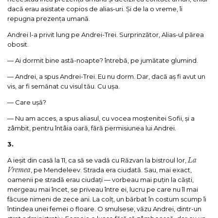
dacă erau asistate copios de alias-uri. Și de la o vreme, îi
repugna prezența umană.
Andrei l-a privit lung pe Andrei-Trei. Surprinzător, Alias-ul părea
obosit.
— Ai dormit bine astă-noapte? întrebă, pe jumătate glumind.
— Andrei, a spus Andrei-Trei. Eu nu dorm. Dar, dacă aș fi avut un
vis, ar fi semănat cu visul tău. Cu ușa.
— Care ușă?
— Nu am acces, a spus aliasul, cu vocea moștenitei Sofii, și a
zâmbit, pentru întâia oară, fără permisiunea lui Andrei.
3.
La
A ieșit din casă la 11, ca să se vadă cu Răzvan la bistroul lor,
Vremea
, pe Mendeleev. Strada era ciudată. Sau, mai exact,
oamenii pe stradă erau ciudați — vorbeau mai puțin la căști,
mergeau mai încet, se priveau între ei, lucru pe care nu îl mai
făcuse nimeni de zece ani. La colț, un bărbat în costum scump îi
întindea unei femei o floare. O smulsese, văzu Andrei, dintr-un