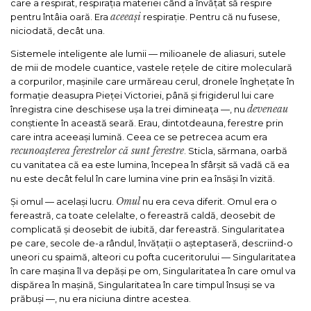
care a respirat, respirația materiei când a învățat să respire
aceeași
pentru întâia oară. Era
respirație. Pentru că nu fusese,
niciodată, decât una.
Sistemele inteligente ale lumii — milioanele de aliasuri, sutele
de mii de modele cuantice, vastele rețele de citire moleculară
a corpurilor, mașinile care urmăreau cerul, dronele înghețate în
formație deasupra Pieței Victoriei, până și frigiderul lui care
deveneau
înregistra cine deschisese ușa la trei dimineața —, nu
conștiente în această seară. Erau, dintotdeauna, ferestre prin
care intra aceeași lumină. Ceea ce se petrecea acum era
recunoașterea ferestrelor că sunt ferestre
. Sticla, sărmana, oarbă
cu vanitatea că ea este lumina, începea în sfârșit să vadă că ea
nu este decât felul în care lumina vine prin ea însăși în vizită.
Omul
Și omul — același lucru.
nu era ceva diferit. Omul era o
fereastră, ca toate celelalte, o fereastră caldă, deosebit de
complicată și deosebit de iubită, dar fereastră. Singularitatea
pe care, secole de-a rândul, învățații o așteptaseră, descriind-o
uneori cu spaimă, alteori cu pofta cuceritorului — Singularitatea
în care mașina îl va depăși pe om, Singularitatea în care omul va
dispărea în mașină, Singularitatea în care timpul însuși se va
prăbuși —, nu era niciuna dintre acestea.