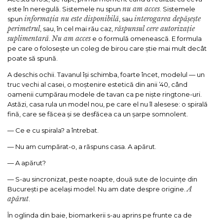
nu am acces
este în neregulă. Sistemele nu spun
. Sistemele
informația nu este disponibilă
interogarea depășește
spun
, sau
perimetrul
răspunsul cere autorizație
, sau, în cel mai rău caz,
suplimentară
Nu am acces
.
e o formulă omenească. E formula
pe care o folosește un coleg de birou care știe mai mult decât
poate să spună.
A deschis ochii. Tavanul își schimba, foarte încet, modelul — un
truc vechi al casei, o moștenire estetică din anii ’40, când
oamenii cumpărau modele de tavan ca pe niște ringtone-uri.
Astăzi, casa rula un model nou, pe care el nu îl alesese: o spirală
fină, care se făcea și se desfăcea ca un șarpe somnolent.
— Ce e cu spirala? a întrebat.
— Nu am cumpărat-o, a răspuns casa. A apărut.
— A apărut?
— S-au sincronizat, peste noapte, două sute de locuințe din
A
București pe același model. Nu am date despre origine.
apărut
.
În oglinda din baie, biomarkerii s-au aprins pe frunte ca de