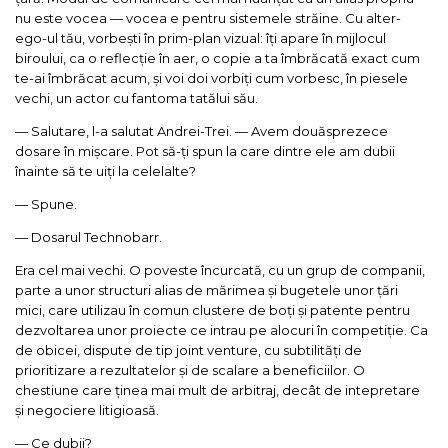
nu este vocea — vocea e pentru sistemele străine. Cu alter-
ego-ul tău, vorbești în prim-plan vizual: îți apare în mijlocul
biroului, ca o reflecție în aer, o copie a ta îmbrăcată exact cum
te-ai îmbrăcat acum, și voi doi vorbiți cum vorbesc, în piesele
vechi, un actor cu fantoma tatălui său.
— Salutare, l-a salutat Andrei-Trei. — Avem douăsprezece
dosare în mișcare. Pot să-ți spun la care dintre ele am dubii
înainte să te uiți la celelalte?
— Spune.
— Dosarul Technobarr.
Era cel mai vechi. O poveste încurcată, cu un grup de companii,
parte a unor structuri alias de mărimea și bugetele unor țări
mici, care utilizau în comun clustere de boți și patente pentru
dezvoltarea unor proiecte ce intrau pe alocuri în competiție. Ca
de obicei, dispute de tip joint venture, cu subtilități de
prioritizare a rezultatelor și de scalare a beneficiilor. O
chestiune care ținea mai mult de arbitraj, decât de intepretare
și negociere litigioasă.
— Ce dubii?