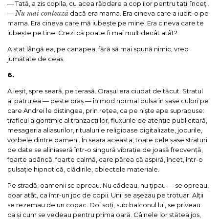
— Tată, a zis copila, cu acea răbdare a copiilor pentru tații înceți.
Nu mai contează
—
dacă era mama. Era cineva care a iubit-o pe
mama. Era cineva care mă iubește pe mine. Era cineva care te
iubește pe tine. Crezi că poate fi mai mult decât atât?
A stat lângă ea, pe canapea, fără să mai spună nimic, vreo
jumătate de ceas.
6.
A ieșit, spre seară, pe terasă. Orașul era ciudat de tăcut. Stratul
al patrulea — peste oraș — în mod normal pulsa în șase culori pe
care Andrei le distingea, prin rețea, ca pe niște ape suprapuse:
traficul algoritmic al tranzacțiilor, fluxurile de atenție publicitară,
mesageria aliasurilor, ritualurile religioase digitalizate, jocurile,
vorbele dintre oameni. În seara aceasta, toate cele șase straturi
de date se aliniaseră într-o singură vibrație de joasă frecvență,
foarte adâncă, foarte calmă, care părea că aspiră, încet, într-o
pulsație hipnotică, clădirile, obiectele materiale.
Pe stradă, oamenii se opreau. Nu cădeau, nu țipau — se opreau,
doar atât, ca într-un joc de copii. Unii se așezau pe trotuar. Alții
se rezemau de un copac. Doi soți, sub balconul lui, se priveau
ca și cum se vedeau pentru prima oară. Câinele lor stătea jos,