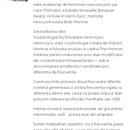
este acelasi tip de fenomen neuroacustic pe
care il folosesc si bataile binaurale (binaural
beats), inclusiv in Hemi‑Sync, metoda
new‑york‑ezului Bob Monroe.
Dezvoltarea ideii:
Scientologia NU foloseste Hemi‑Sync.
Hemi‑Sync este o tehnologie creata de Robert
Monroe si folosita exclusiv in cadrul The Monroe
Institute pentru inducerea unor stari modificate
de constiinta prin binaural beats — adica
sincronizarea emisferelor cerebrale prin
diferenta de frecventa.
Cand urechile primesc doua frecvente diferite,
creierul genereaza o a treia frecventa egala cu
diferenta dintre ele, ceea ce poate induce stari
precum relaxare profunda, meditatie sau OBE.
Hamacul insa e resursa personala. Iar greutatea
mentionata, well… aceea iese din empatie.
Sunet indepartat, repetitiv, cu o frecventa joasa,
care vine ‘din alt plan’, ca un claxon de camion