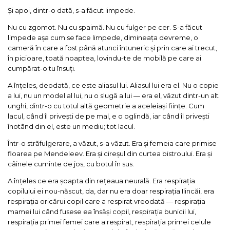
Și apoi, dintr-o dată, s-a făcut limpede.
Nu cu zgomot. Nu cu spaimă. Nu cu fulger pe cer. S-a făcut
limpede așa cum se face limpede, dimineața devreme, o
cameră în care a fost până atunci întuneric și prin care ai trecut,
în picioare, toată noaptea, lovindu-te de mobilă pe care ai
cumpărat-o tu însuți.
A înțeles, deodată, ce este aliasul lui. Aliasul lui era el. Nu o copie
a lui, nu un model al lui, nu o slugă a lui — era el, văzut dintr-un alt
unghi, dintr-o cu totul altă geometrie a aceleiași ființe. Cum
lacul, când îl privești de pe mal, e o oglindă, iar când îl privești
înotând din el, este un mediu; tot lacul.
Într-o străfulgerare, a văzut, s-a văzut. Era și femeia care primise
floarea pe Mendeleev. Era și cireșul din curtea bistroului. Era și
câinele cuminte de jos, cu botul în sus.
A înțeles ce era șoapta din rețeaua neurală. Era respirația
copilului ei nou-născut, da, dar nu era doar respirația Ilincăi, era
respirația oricărui copil care a respirat vreodată — respirația
mamei lui când fusese ea însăși copil, respirația bunicii lui,
respirația primei femei care a respirat, respirația primei celule