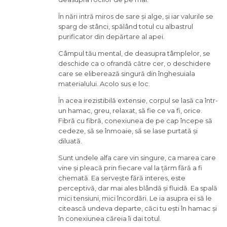
În nări intră miros de sare și alge, și iar valurile se
sparg de stânci, spălând totul cu albastrul
purificator din depărtare al apei.
Câmpul tău mental, de deasupra tâmplelor, se
deschide ca o ofrandă către cer, o deschidere
care se eliberează singură din înghesuiala
materialului. Acolo sus e loc.
În acea irezistibilă extensie, corpul se lasă ca într-
un hamac, greu, relaxat, să fie ce va fi, orice.
Fibră cu fibră, conexiunea de pe cap începe să
cedeze, să se înmoaie, să se lase purtată și
diluată.
Sunt undele alfa care vin singure, ca marea care
vine și pleacă prin fiecare val la țărm fără a fi
chemată. Ea servește fără interes, este
perceptivă, dar mai ales blândă și fluidă. Ea spală
mici tensiuni, mici încordări. Le ia asupra ei să le
citească undeva departe, căci tu ești în hamac și
în conexiunea căreia îi dai totul.