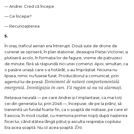
— Andrei. Cred că începe.
— Ce începe?
— Recunoașterea.
5.
În oraș, traficul aerian era întrerupt. Două sute de drone de
curierat se opriseră, în plan staționar, deasupra Pieței Victoriei, și
plutiseră acolo, în formația lor de fagure, vreme de patruzeci
de minute, fără să răspundă nici unei comenzi. Apoi, simultan, ca
o pasăre uriașă care s-a hotărât, s-au împrăștiat. Niciuna nu
lipsea, nimic nu fusese furat. Producătorul a comunicat, prin
Eveniment de natură comportamentală
agentul lui de presă:
emergentă. Investigația în curs. Vă rugăm să nu vă alarmați.
Rețeaua neurală — pe care Andrei și-l implantase, ca mai toți
cei din generația lui, prin 2046 —, începuse, de pe la prânz, să
transmită un fundal foarte fin, ca o șoaptă de mătase, pe care el
îl asocia, în mod ciudat, cu memoria primei nopți după nașterea
fiicei lui, când stătea lângă pătuț și asculta respirația copilului.
ca
Era
Era acea șoaptă. Nu
acea șoaptă.
.