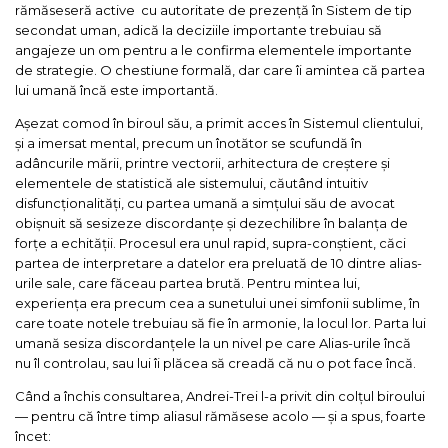
rămăseseră active cu autoritate de prezență în Sistem de tip
secondat uman, adică la deciziile importante trebuiau să
angajeze un om pentru a le confirma elementele importante
de strategie. O chestiune formală, dar care îi amintea că partea
lui umană încă este importantă.
Așezat comod în biroul său, a primit acces în Sistemul clientului,
și a imersat mental, precum un înotător se scufundă în
adâncurile mării, printre vectorii, arhitectura de creștere și
elementele de statistică ale sistemului, căutând intuitiv
disfuncționalități, cu partea umană a simțului său de avocat
obișnuit să sesizeze discordanțe și dezechilibre în balanța de
forțe a echității. Procesul era unul rapid, supra-conștient, căci
partea de interpretare a datelor era preluată de 10 dintre alias-
urile sale, care făceau partea brută. Pentru mintea lui,
experiența era precum cea a sunetului unei simfonii sublime, în
care toate notele trebuiau să fie în armonie, la locul lor. Parta lui
umană sesiza discordanțele la un nivel pe care Alias-urile încă
nu îl controlau, sau lui îi plăcea să creadă că nu o pot face încă.
Când a închis consultarea, Andrei-Trei l-a privit din colțul biroului
— pentru că între timp aliasul rămăsese acolo — și a spus, foarte
încet: