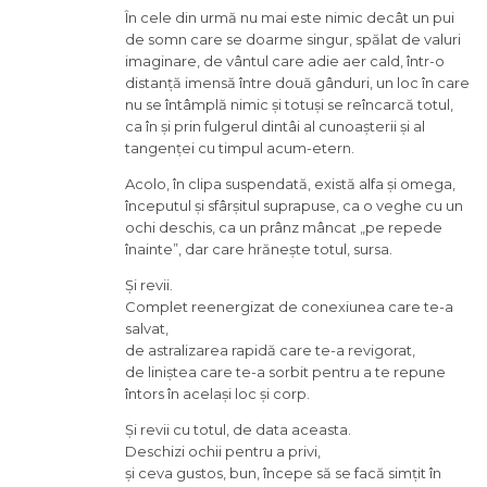
În cele din urmă nu mai este nimic decât un pui
de somn care se doarme singur, spălat de valuri
imaginare, de vântul care adie aer cald, într-o
distanță imensă între două gânduri, un loc în care
nu se întâmplă nimic și totuși se reîncarcă totul,
ca în și prin fulgerul dintâi al cunoașterii și al
tangenței cu timpul acum-etern.
Acolo, în clipa suspendată, există alfa și omega,
începutul și sfârșitul suprapuse, ca o veghe cu un
ochi deschis, ca un prânz mâncat „pe repede
înainte”, dar care hrănește totul, sursa.
Și revii.
Complet reenergizat de conexiunea care te-a
salvat,
de astralizarea rapidă care te-a revigorat,
de liniștea care te-a sorbit pentru a te repune
întors în același loc și corp.
Și revii cu totul, de data aceasta.
Deschizi ochii pentru a privi,
și ceva gustos, bun, începe să se facă simțit în