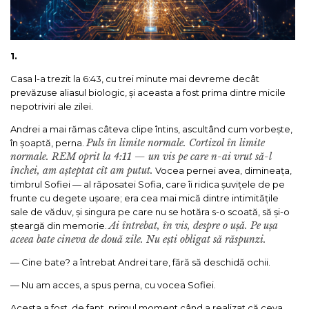
1.
Casa l-a trezit la 6:43, cu trei minute mai devreme decât
prevăzuse aliasul biologic, și aceasta a fost prima dintre micile
nepotriviri ale zilei.
Andrei a mai rămas câteva clipe întins, ascultând cum vorbește,
Puls în limite normale. Cortizol în limite
în șoaptă, perna.
normale. REM oprit la 4:11 — un vis pe care n-ai vrut să-l
închei, am așteptat cît am putut.
Vocea pernei avea, dimineața,
timbrul Sofiei — al răposatei Sofia, care îi ridica șuvițele de pe
frunte cu degete ușoare; era cea mai mică dintre intimitățile
sale de văduv, și singura pe care nu se hotăra s-o scoată, să și-o
Ai întrebat, în vis, despre o ușă. Pe ușa
șteargă din memorie.
aceea bate cineva de două zile. Nu ești obligat să răspunzi.
— Cine bate? a întrebat Andrei tare, fără să deschidă ochii.
— Nu am acces, a spus perna, cu vocea Sofiei.
Acesta a fost, de fapt, primul moment când a realizat că ceva