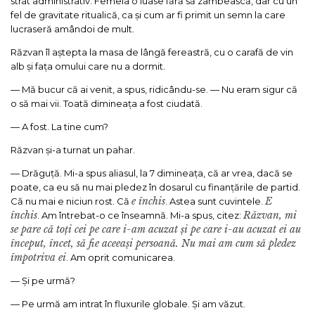
strat administrativ. Femeia o luase fără să zâmbească, dar cu un
fel de gravitate ritualică, ca și cum ar fi primit un semn la care
lucraseră amândoi de mult.
Răzvan îl aștepta la masa de lângă fereastră, cu o carafă de vin
alb și fața omului care nu a dormit.
— Mă bucur că ai venit, a spus, ridicându-se. — Nu eram sigur că
o să mai vii. Toată dimineața a fost ciudată.
— A fost. La tine cum?
Răzvan și-a turnat un pahar.
— Drăguță. Mi-a spus aliasul, la 7 dimineața, că ar vrea, dacă se
poate, ca eu să nu mai pledez în dosarul cu finanțările de partid.
e închis
E
Că nu mai e niciun rost. Că
. Astea sunt cuvintele.
închis
Răzvan, mi
. Am întrebat-o ce înseamnă. Mi-a spus, citez:
se pare că toți cei pe care i-am acuzat și pe care i-au acuzat ei au
început, încet, să fie aceeași persoană. Nu mai am cum să pledez
împotriva ei
. Am oprit comunicarea.
— Și pe urmă?
— Pe urmă am intrat în fluxurile globale. Și am văzut.