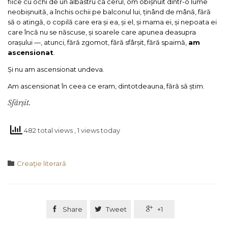
fiice cu ochi de un albastru ca cerul, om obișnuit dintr-o lume
neobișnuită, a închis ochii pe balconul lui, ținând de mână, fără
să o atingă, o copilă care era și ea, și el, și mama ei, și nepoata ei
care încă nu se născuse, și soarele care apunea deasupra
orașului —, atunci, fără zgomot, fără sfârșit, fără spaimă,
am
ascensionat
.
Și nu am ascensionat undeva.
Am ascensionat în ceea ce eram, dintotdeauna, fără să știm.
Sfârșit.
482 total views
, 1 views today
Category

Creaţie literară

Share

Tweet

+1