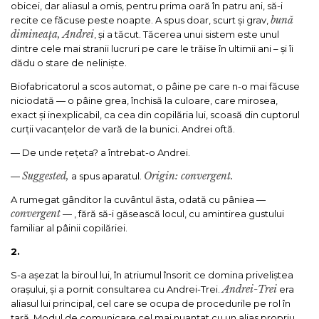
obicei, dar aliasul a omis, pentru prima oară în patru ani, să-i
bună
recite ce făcuse peste noapte. A spus doar, scurt și grav,
dimineața, Andrei
, și a tăcut. Tăcerea unui sistem este unul
dintre cele mai stranii lucruri pe care le trăise în ultimii ani – și îi
dădu o stare de neliniște.
Biofabricatorul a scos automat, o pâine pe care n-o mai făcuse
niciodată — o pâine grea, închisă la culoare, care mirosea,
exact și inexplicabil, ca cea din copilăria lui, scoasă din cuptorul
curții vacanțelor de vară de la bunici. Andrei oftă.
— De unde rețeta? a întrebat-o Andrei.
Suggested,
Origin: convergent.
—
a spus aparatul.
A rumegat gânditor la cuvântul ăsta, odată cu pâniea —
convergent
— , fără să-i găsească locul, cu amintirea gustului
familiar al pâinii copilăriei.
2.
S-a așezat la biroul lui, în atriumul însorit ce domina priveliștea
Andrei-Trei
orașului, și a pornit consultarea cu Andrei-Trei.
era
aliasul lui principal, cel care se ocupa de procedurile pe rol în
țară. Modul de comunicare cel mai nuanțat cu un alias propriu