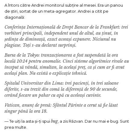
A întors către Andrei monitorul subțire al mesei. Era un panou
de știri, sortat de un meta-agregator. Andrei a citit pe
diagonală:
Conferința Internațională de Drept Bancar de la Frankfurt: trei
vorbitori principali, independent unul de altul, au ținut, în
ședința de dimineață, exact aceeași expunere. Niciunul nu
plagiase. Toți s-au declarat surprinși.
Bursa de la Tokyo: tranzacționarea a fost suspendată la ora
locală 10:14 pentru anomalie. Cinci sisteme algoritmice rivale au
început să vândă, simultan, la același preț, ca și cum ar fi avut
același plan. Nu există o explicație tehnică.
Spitalul Universitar din Lima: trei pacienți, în trei saloane
diferite, s-au trezit din comă la diferență de 90 de secunde,
cerând fiecare un pahar cu apă cu aceleași cuvinte.
Vatican, anunț de presă: Sfântul Părinte a cerut să fie lăsat
singur până la ora 18.
bug
— Te uiți la asta și-ți spui
, a zis Răzvan. Dar nu mai e bug. Sunt
prea multe.