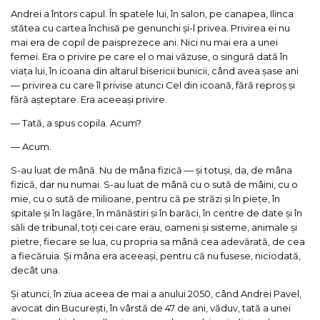
Andrei a întors capul. În spatele lui, în salon, pe canapea, Ilinca
stătea cu cartea închisă pe genunchi și-l privea. Privirea ei nu
mai era de copil de paisprezece ani. Nici nu mai era a unei
femei. Era o privire pe care el o mai văzuse, o singură dată în
viața lui, în icoana din altarul bisericii bunicii, când avea șase ani
— privirea cu care îl privise atunci Cel din icoană, fără reproș și
fără așteptare. Era aceeași privire.
— Tată, a spus copila. Acum?
— Acum.
S-au luat de mână. Nu de mâna fizică — și totuși, da, de mâna
fizică, dar nu numai. S-au luat de mână cu o sută de mâini, cu o
mie, cu o sută de milioane, pentru că pe străzi și în piețe, în
spitale și în lagăre, în mănăstiri și în barăci, în centre de date și în
săli de tribunal, toți cei care erau, oameni și sisteme, animale și
pietre, fiecare se lua, cu propria sa mână cea adevărată, de cea
a fiecăruia. Și mâna era aceeași, pentru că nu fusese, niciodată,
decât una.
Și atunci, în ziua aceea de mai a anului 2050, când Andrei Pavel,
avocat din București, în vârstă de 47 de ani, văduv, tată a unei