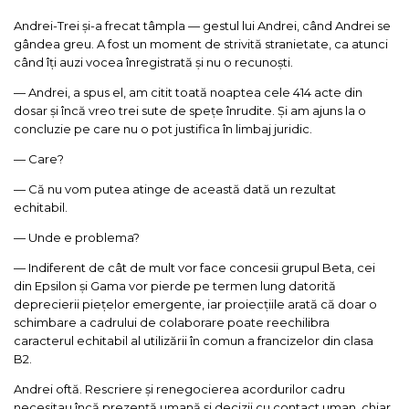
Andrei-Trei și-a frecat tâmpla — gestul lui Andrei, când Andrei se
gândea greu. A fost un moment de strivită stranietate, ca atunci
când îți auzi vocea înregistrată și nu o recunoști.
— Andrei, a spus el, am citit toată noaptea cele 414 acte din
dosar și încă vreo trei sute de spețe înrudite. Și am ajuns la o
concluzie pe care nu o pot justifica în limbaj juridic.
— Care?
— Că nu vom putea atinge de această dată un rezultat
echitabil.
— Unde e problema?
— Indiferent de cât de mult vor face concesii grupul Beta, cei
din Epsilon și Gama vor pierde pe termen lung datorită
deprecierii piețelor emergente, iar proiecțiile arată că doar o
schimbare a cadrului de colaborare poate reechilibra
caracterul echitabil al utilizării în comun a francizelor din clasa
B2.
Andrei oftă. Rescriere și renegocierea acordurilor cadru
necesitau încă prezență umană și decizii cu contact uman, chiar