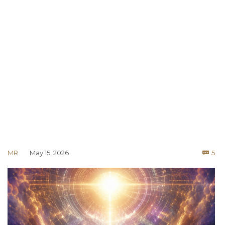
Co
MR
May 15, 2026
5
