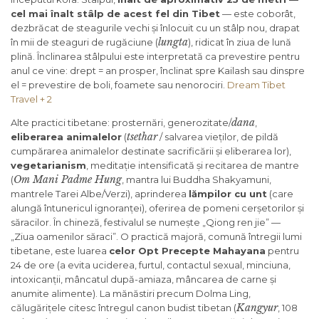
cel mai înalt stâlp de acest fel din Tibet
— este coborât,
dezbrăcat de steagurile vechi și înlocuit cu un stâlp nou, drapat
lungta
în mii de steaguri de rugăciune (
), ridicat în ziua de lună
plină. Înclinarea stâlpului este interpretată ca prevestire pentru
anul ce vine: drept = an prosper, înclinat spre Kailash sau dinspre
el = prevestire de boli, foamete sau nenorociri.
Dream Tibet
Travel + 2
dana
Alte practici tibetane: prosternări, generozitate/
,
tsethar
eliberarea animalelor
(
/ salvarea vieților, de pildă
cumpărarea animalelor destinate sacrificării și eliberarea lor),
vegetarianism
, meditație intensificată și recitarea de mantre
Om Mani Padme Hung
(
, mantra lui Buddha Shakyamuni,
mantrele Tarei Albe/Verzi), aprinderea
lămpilor cu unt
(care
alungă întunericul ignoranței), oferirea de pomeni cerșetorilor și
săracilor. În chineză, festivalul se numește „Qiong ren jie” —
„Ziua oamenilor săraci”. O practică majoră, comună întregii lumi
tibetane, este luarea
celor Opt Precepte Mahayana
pentru
24 de ore (a evita uciderea, furtul, contactul sexual, minciuna,
intoxicanții, mâncatul după-amiaza, mâncarea de carne și
anumite alimente). La mănăstiri precum Dolma Ling,
Kangyur
călugărițele citesc întregul canon budist tibetan (
, 108