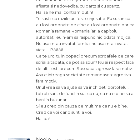
afisata si nedovedita, cu partz si cu scartz.
Hai sa ne mai contram putin!
Tu sustii ca raziile au fost o injustitie. Eu sustin ca
au fost ordonate de cine au fost ordonate dar ca
Romania ramane Romania iar la capitolul
autorități, eu n-am sa raspund niciodata mojica.
Nu asa m-au invatat familia, nu asa m-a invatat
viata…. Băăăă!
Ca te urci tu in copaci precum scroafele de care
scriai altadata, ce pot sa spun? Nu ai respect fata
de altii, esti precum Sosoaca: agresiv fara motiv.
Asa e intreaga societate romaneasca: agresiva
fara motiv.
Unul vrea sa va ajute sa va inchideti portofelul,
toti ati sarit de fund in sus ca nu, ca nu e bine sa ai
bani in buzunar.
Si eu cred din cauza de multime ca nu e bine.
Cred ca voi cand sunt la voi.
Hai pa!
Neele