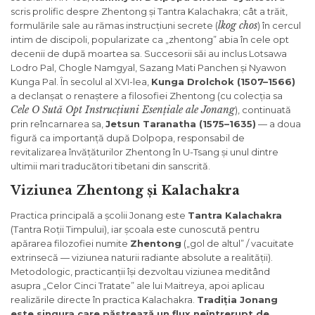
scris prolific despre Zhentong și Tantra Kalachakra; cât a trăit,
lkog chos
formulările sale au rămas instrucțiuni secrete (
) în cercul
intim de discipoli, popularizate ca „zhentong” abia în cele opt
decenii de după moartea sa. Succesorii săi au inclus Lotsawa
Lodro Pal, Chogle Namgyal, Sazang Mati Panchen și Nyawon
Kunga Pal. În secolul al XVI-lea,
Kunga Drolchok (1507–1566)
a declanșat o renaștere a filosofiei Zhentong (cu colecția sa
Cele O Sută Opt Instrucțiuni Esențiale ale Jonang
), continuată
prin reîncarnarea sa,
Jetsun Taranatha (1575–1635)
— a doua
figură ca importanță după Dolpopa, responsabil de
revitalizarea învățăturilor Zhentong în U-Tsang și unul dintre
ultimii mari traducători tibetani din sanscrită.
Viziunea Zhentong și Kalachakra
Practica principală a școlii Jonang este
Tantra Kalachakra
(Tantra Roții Timpului), iar școala este cunoscută pentru
apărarea filozofiei numite
Zhentong
(„gol de altul” / vacuitate
extrinsecă — viziunea naturii radiante absolute a realității).
Metodologic, practicanții își dezvoltau viziunea meditând
asupra „Celor Cinci Tratate” ale lui Maitreya, apoi aplicau
realizările directe în practica Kalachakra.
Tradiția Jonang
este singura care păstrează un flux neîntrerupt de