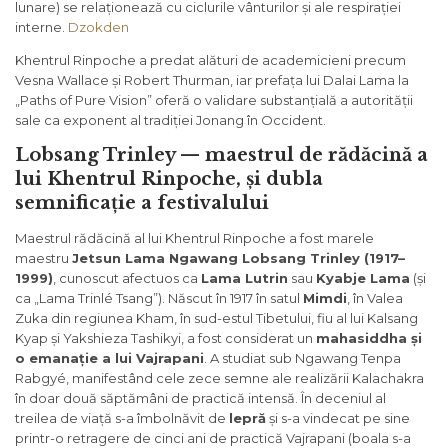
lunare) se relaționează cu ciclurile vânturilor și ale respirației
interne.
Dzokden
Khentrul Rinpoche a predat alături de academicieni precum
Vesna Wallace și Robert Thurman, iar prefața lui Dalai Lama la
„Paths of Pure Vision” oferă o validare substanțială a autorității
sale ca exponent al tradiției Jonang în Occident.
Lobsang Trinley — maestrul de rădăcină a
lui Khentrul Rinpoche, și dubla
semnificație a festivalului
Maestrul rădăcină al lui Khentrul Rinpoche a fost marele
maestru
Jetsun Lama Ngawang Lobsang Trinley (1917–
1999)
, cunoscut afectuos ca
Lama Lutrin
sau
Kyabje Lama
(și
ca „Lama Trinlé Tsang”). Născut în 1917 în satul
Mimdi
, în Valea
Zuka din regiunea Kham, în sud-estul Tibetului, fiu al lui Kalsang
Kyap și Yakshieza Tashikyi, a fost considerat un
mahasiddha și
o emanație a lui Vajrapani
. A studiat sub Ngawang Tenpa
Rabgyé, manifestând cele zece semne ale realizării Kalachakra
în doar două săptămâni de practică intensă. În deceniul al
treilea de viață s-a îmbolnăvit de
lepră
și s-a vindecat pe sine
printr-o retragere de cinci ani de practică Vajrapani (boala s-a