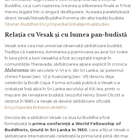
Buddha, ca și cum nașterea, trezirea și eliberarea finală ar fi fost
mereu legate într-o singură desfășurare. Aceasta paralelizează
direct Vesak/Wesak/Buddha Purnima din alte tradiții budiste.
Tibetan Buddhist Encyclopedia
Globalspiritualstudies
Relația cu Vesak și cu lumea pan-budistă
Vesak este cea mai universal observată sărbătoare budistă.
Tradiția că nașterea, iluminarea și parinirvana au avut loc toate
în luna plină a lunii Vaisakha a fost acceptată treptat în
comunitățile Theravada; sărbătoarea apare explicit în cronica
Mahavamsa
din secolele V–VI e.n. din Sri Lanka, iar pelerinul
chinez Faxian (sec. V) și Xuanzang (sec. VII) descriu deja
celebrări la Bodh Gaya. Forma actuală publică a Vesak s-a
cristalizat însă abia în Sri Lanka secolului al XIX-lea, printr-o
mișcare de renaștere budistă; teozoful Henry Steel Olcott a
obținut în 1885 ca Vesak să devină sărbătoare oficială.
Encyclopedia Britannica
Maithri
Decizia de a sărbători Vesak ca ziua lui Buddha a fost
formalizată la
prima conferință a World Fellowship of
Buddhists, ținută în Sri Lanka în 1950
, care a făcut Vesak o
sărbătoare internațională celebrată la prima lună plină din mai;