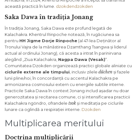
Amitabha; în 2024, Khentrul Rinpoche a început să transmită
această practică în lume.
dzokden
dzokden
Saka Dawa în tradiția Jonang
În tradiția Jonang, Saka Dawa este profund legată de
Kalachakra. Khentrul Rinpoche notează, în rugăciunea sa
pentru
HH Jigme Dorje Rinpoche
(al 47-lea Deținător al
Tronului Vajra de la mănăstirea Dzamthang Tsangwa și liderul
actual al ordinului Jonang), că acesta a intrat în parinirvana
alegând „Ziua Kalachakra,
Nagpa Dawa (Vesak)
“.
Comunitatea Dzokden organizează practici globale aliniate cu
düchen
ciclurile externe ale timpului
, inclusiv zilele
și fazele
lunii pline/noi, în concordanță cu accentul Kalachakra pe
armonizarea cosmosului extern cu energiile subtile interne.
Practicile Saka Dawa în context Jonang includ așadar nu doar
generozitatea și recitarea comune, ci și intensificarea practicii
tsok
Kalachakra ngöndro, ofrandele
și meditația pe ciclurile
lunare ca oglindă a respirației interne.
Dzokden
Multiplicarea meritului
Doctrina multiplicării