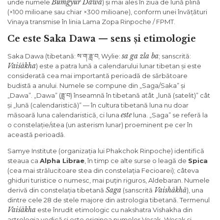
Bumgyur Dawa
unde numele
) și mai ales în ziua de lună plină
(×100 milioane sau chiar ×300 milioane), conform unei învățături
Vinaya transmise în linia Lama Zopa Rinpoche / FPMT.
Ce este Saka Dawa — sens și etimologie
sa ga zla ba
Saka Dawa (tibetană: ས་ག་ཟླ་བ, Wylie:
; sanscrită:
Vaiśākha
) este a patra lună a calendarului lunar tibetan și este
considerată cea mai importantă perioadă de sărbătoare
budistă a anului. Numele se compune din „Saga/Saka” și
„Dawa”. „Dawa” (ཟླ་བ) înseamnă în tibetană atât „lună (satelit)” cât
și „lună (calendaristică)” — în cultura tibetană luna nu doar
este
măsoară luna calendaristică, ci luna
luna. „Saga” se referă la
o constelație/stea (un asterism lunar) proeminent pe cer în
această perioadă.
Samye Institute (organizația lui Phakchok Rinpoche) identifică
steaua ca
Alpha Librae
, în timp ce alte surse o leagă de
Spica
(cea mai strălucitoare stea din constelația Fecioarei); câteva
ghiduri turistice o numesc, mai puțin riguros, Aldebaran. Numele
Saga
Vaishākhā
derivă din constelația tibetană
(sanscrită
), una
dintre cele 28 de stele majore din astrologia tibetană. Termenul
Vaiśākha
este înrudit etimologic cu nakshatra Vishakha din
astrologia vedică și este originea numelor Vesak, Wesak și