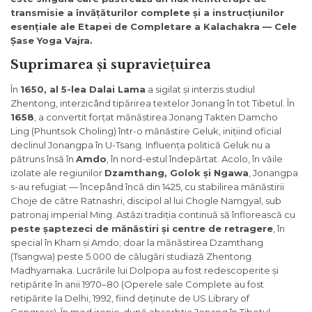
transmisie a învățăturilor complete și a instrucțiunilor
esențiale ale Etapei de Completare a Kalachakra — Cele
Șase Yoga Vajra.
Suprimarea și supraviețuirea
În
1650, al 5-lea Dalai Lama
a sigilat și interzis studiul
Zhentong, interzicând tipărirea textelor Jonang în tot Tibetul. În
1658
, a convertit forțat mănăstirea Jonang Takten Damcho
Ling (Phuntsok Choling) într-o mănăstire Geluk, inițiind oficial
declinul Jonangpa în U-Tsang. Influența politică Geluk nu a
pătruns însă în
Amdo
, în nord-estul îndepărtat. Acolo, în văile
izolate ale regiunilor
Dzamthang, Golok și Ngawa
, Jonangpa
s-au refugiat — începând încă din 1425, cu stabilirea mănăstirii
Choje de către Ratnashri, discipol al lui Chogle Namgyal, sub
patronaj imperial Ming. Astăzi tradiția continuă să înflorească cu
peste șaptezeci de mănăstiri și centre de retragere
, în
special în Kham și Amdo; doar la mănăstirea Dzamthang
(Tsangwa) peste 5.000 de călugări studiază Zhentong
Madhyamaka. Lucrările lui Dolpopa au fost redescoperite și
retipărite în anii 1970–80 (Operele sale Complete au fost
retipărite la Delhi, 1992, fiind deținute de US Library of