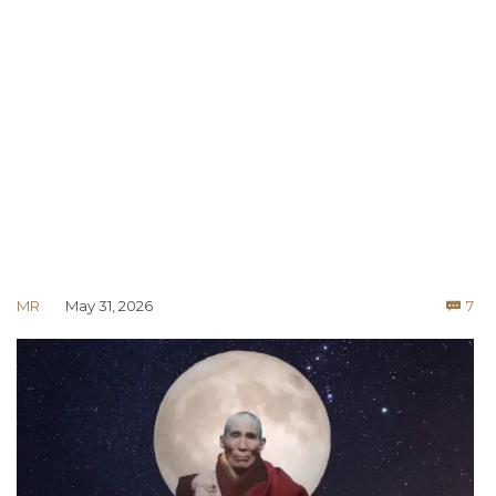
Co
MR
May 31, 2026
7
