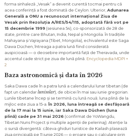
forma sinhaleză „Vesak” a devenit curentă tocmai pentru că
acea conferință a fost dominată de Ceylon. Ulterior,
Adunarea
Generală a ONU a recunoscut internațional Ziua de
Vesak prin Rezoluția A/RES/54/115, adoptată fără vot pe
15 decembrie 1999
(sesiunea 54), co-sponsorizată de 28 de
state, printre care Bhutan, India, Nepal și Mongolia. În tradițiile
Mahayana și Vajrayana (Tibet, Mongolia), echivalentul este Saga
Dawa Düchen, întreaga a patra lună fiind considerată
auspicioasă — o deosebire importantă față de Theravada, unde
accentul cade strict pe ziua de lună plină.
Encyclopedia MDPI +
2
Baza astronomică și data în 2026
Saka Dawa cade în a patra lună a calendarului lunar tibetan (de
lunisolar
fapt un calendar
), de obicei în mai sau iunie gregorian.
Lunile tibetane încep și se termină cu lună nouă; luna plină de la
mijloc este ziua a 15-a.
În 2026, luna întreagă se desfășoară
de la 17 mai la 15 iunie, iar Saka Dawa Düchen (luna
plină) cade pe 31 mai 2026
(confirmat de YoWangdu,
Tibetan Nuns Project și multiple agenții de pelerinaj). Atenție la
o sursă divergentă: câteva ghiduri turistice de Kailash plasează
ziua principală pe 11 iunie 2026 — o eroare sau o calculare prin