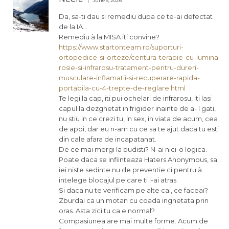
June 5, 2026
Da, sa-ti dau si remediu dupa ce te-ai defectat
de la IA…
Remediu à la MISA iti convine?
https://www.startonteam.ro/suporturi-
ortopedice-si-orteze/centura-terapie-cu-lumina-
rosie-si-infrarosu-tratament-pentru-dureri-
musculare-inflamatii-si-recuperare-rapida-
portabila-cu-4-trepte-de-reglare.html
Te legi la cap, iti pui ochelari de infrarosu, iti lasi
capul la dezghetat in frigider inainte de a- l gati,
nu stiu in ce crezi tu, in sex, in viata de acum, cea
de apoi, dar eu n-am cu ce sa te ajut daca tu esti
din cale afara de incapatanat.
De ce mai mergi la budisti? N-ai nici-o logica.
Poate daca se infiinteaza Haters Anonymous, sa
iei niste sedinte nu de preventie ci pentru à
intelege blocajul pe care ti l-ai atras.
Si daca nu te verificam pe alte cai, ce faceai?
Zburdai ca un motan cu coada inghetata prin
oras. Asta zici tu ca e normal?
Compasiunea are mai multe forme. Acum de