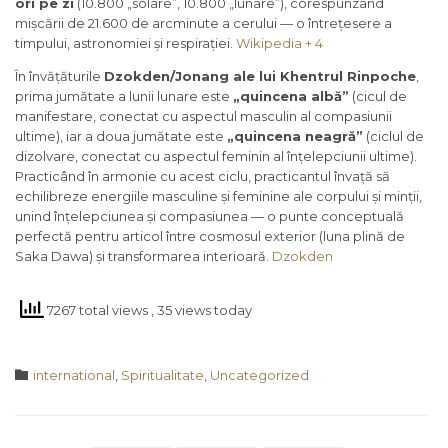
ori pe zi
(10.800 „solare”, 10.800 „lunare”), corespunzând
mișcării de 21.600 de arcminute a cerului — o întrețesere a
timpului, astronomiei și respirației.
Wikipedia + 4
În învățăturile
Dzokden/Jonang ale lui Khentrul Rinpoche
,
prima jumătate a lunii lunare este
„quincena albă”
(cicul de
manifestare, conectat cu aspectul masculin al compasiunii
ultime), iar a doua jumătate este
„quincena neagră”
(ciclul de
dizolvare, conectat cu aspectul feminin al înțelepciunii ultime).
Practicând în armonie cu acest ciclu, practicantul învață să
echilibreze energiile masculine și feminine ale corpului și minții,
unind înțelepciunea și compasiunea — o punte conceptuală
perfectă pentru articol între cosmosul exterior (luna plină de
Saka Dawa) și transformarea interioară.
Dzokden
7267 total views
, 35 views today
Category

international
,
Spiritualitate
,
Uncategorized