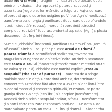
duale
Indra și Agni
(Indragni) — un caz unic de deitate dublă
printre nakshatra. Indra reprezintă puterea, succesul și
autoritatea (regele zeilor, mânuitorul fulgerului Vajra, cel care
eliberează apele cosmice ucigând pe Vritra); Agni simbolizează
transformarea, energia și purificarea (focul care duce ofrandele
la zei, niciodată în repaus). Împreună reprezintă „circuitul
complet al realizării”: focul ascendent al aspirației (Agni) și ploaia
descendentă a împlinirii (Indra).
Numele „Vishakha” înseamnă „ramificat / cu ramuri” sau „ramură
bifurcată”. Simbolul său principal este
arcul de triumf /
poarta triumfală
, semnificând realizarea, traversarea
pragurilor și atingerea de obiective înalte; un simbol secundar
este
roata olarului
(răbdarea și transformarea materiei brute
pe calea spirituală). Vishakha este numită explicit
„steaua
scopului” (the star of purpose)
— puterea de a atinge
multiple roade în viață. Reprezintă ambiția, determinarea
concentrată, urmărirea fără abatere a unui țel și echilibrul între
succesul material și creșterea spirituală, întinzându-se peste
granița dintre Balanță (echilibru) și Scorpion (transformare).
Această simbolistică a scopului hotărât, a focului transformator
și a porții către realizare rezonează profund — un detaliu de
mare valoare pentru un eseu — cu însuși drumul lui Siddhartha