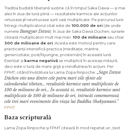
Tradiția budistă tibetană susține că în timpul Saka Dawa — și mai
ales în ziua de lună plină — rezultatele karmice ale acțiunilor
și
virtuoase
nevirtuoase sunt vast multiplicate. Pe parcursul lunii
întregi, multiplicatorul citat este de
100.000 de ori
(de unde
Bumgyur Dawa
numele
). În ziua de Saka Dawa Düchen, sursele
citează multiplicatori mult mai mari:
100 de milioane
sau chiar
300 de milioane de ori
. Acesta este motivul pentru care
practicanții intensifică practica (meditație, mantre,
generozitate, post/Nyungne, prosternări) în această lună.
Esențial: și
karma negativă
se multiplică în aceeași măsură,
deci este o lună de mare grijă și mindfulness în acțiuni. Per
„Saga Dawa
FPMT, citând învățătura lui Lama Zopa Rinpoche:
Düchen este una dintre cele patru mari zile sfinte ale
calendarului tibetan… rezultatele karmice sunt multiplicate de
100 de milioane de ori… În această zi, rezultatele karmice sunt
multiplicate de 300 de milioane de ori, întrucât comemorează
cele trei mari evenimente din viața lui Buddha Shakyamuni.”
FPMT
Baza scripturală
Lama Zopa Rinpoche și FPMT citează în mod repetat un „text