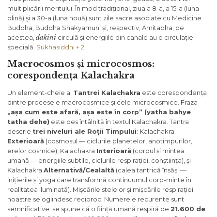
multiplicării meritului. În mod tradițional, ziua a 8-a, a 15-a (luna
plină) și a 30-a (luna nouă) sunt zile sacre asociate cu Medicine
Buddha, Buddha Shakyamuni și, respectiv, Amitabha; pe
dakini
acestea,
circulă și energiile din canale au o circulație
specială.
Sukhasiddhi + 2
Macrocosmos și microcosmos:
corespondența Kalachakra
Un element-cheie al
Tantrei Kalachakra
este corespondența
dintre procesele macrocosmice și cele microcosmice. Fraza
„așa cum este afară, așa este în corp” (yatha bahye
tatha dehe)
este des întâlnită în textul Kalachakra. Tantra
descrie
trei niveluri ale Roții Timpului
: Kalachakra
Exterioară
(cosmosul — ciclurile planetelor, anotimpurilor,
erelor cosmice), Kalachakra
Interioară
(corpul și mintea
umană — energiile subtile, ciclurile respirației, conștiința), și
Kalachakra
Alternativă/Cealaltă
(calea tantrică însăși —
inițierile și yoga care transformă continuumul corp-minte în
realitatea iluminată). Mișcările stelelor și mișcările respirației
noastre se oglindesc reciproc. Numerele recurente sunt
semnificative: se spune că o ființă umană respiră de
21.600 de