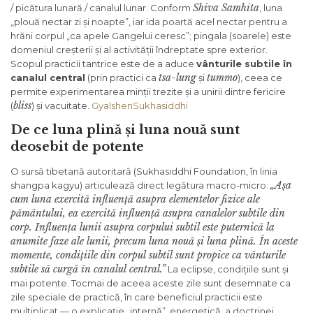
Shiva Samhita
/ picătura lunară / canalul lunar. Conform
, luna
„plouă nectar zi și noapte”, iar ida poartă acel nectar pentru a
hrăni corpul „ca apele Gangelui ceresc”; pingala (soarele) este
domeniul creșterii și al activității îndreptate spre exterior.
Scopul practicii tantrice este de a aduce
vânturile subtile în
tsa-lung
tummo
canalul central
(prin practici ca
și
), ceea ce
permite experimentarea minții trezite și a unirii dintre fericire
bliss
(
) și vacuitate.
Gyalshen
Sukhasiddhi
De ce luna plină și luna nouă sunt
deosebit de potente
O sursă tibetană autoritară (Sukhasiddhi Foundation, în linia
„Așa
shangpa kagyu) articulează direct legătura macro-micro:
cum luna exercită influență asupra elementelor fizice ale
pământului, ea exercită influență asupra canalelor subtile din
corp. Influența lunii asupra corpului subtil este puternică la
anumite faze ale lunii, precum luna nouă și luna plină. În aceste
momente, condițiile din corpul subtil sunt propice ca vânturile
subtile să curgă în canalul central.”
La eclipse, condițiile sunt și
mai potente. Tocmai de aceea aceste zile sunt desemnate ca
zile speciale de practică, în care beneficiul practicii este
multiplicat — o explicație „internă”, energetică, a doctrinei