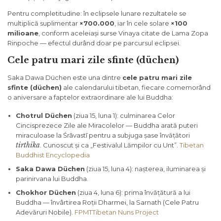
Pentru completitudine: în eclipsele lunare rezultatele se
multiplică suplimentar
×700.000
, iar în cele solare
×100
milioane
, conform aceleiași surse Vinaya citate de Lama Zopa
Rinpoche — efectul durând doar pe parcursul eclipsei.
Cele patru mari zile sfinte (düchen)
Saka Dawa Düchen este una dintre
cele patru mari zile
sfinte (düchen)
ale calendarului tibetan, fiecare comemorând
o aniversare a faptelor extraordinare ale lui Buddha:
Chotrul Düchen
(ziua 15, luna 1): culminarea Celor
Cincisprezece Zile ale Miracolelor — Buddha arată puteri
miraculoase la Śrāvastī pentru a subjuga șase învățători
tirthika
. Cunoscut și ca „Festivalul Lămpilor cu Unt”.
Tibetan
Buddhist Encyclopedia
Saka Dawa Düchen
(ziua 15, luna 4): nașterea, iluminarea și
parinirvana lui Buddha.
Chokhor Düchen
(ziua 4, luna 6): prima învățătură a lui
Buddha — învârtirea Roții Dharmei, la Sarnath (Cele Patru
Adevăruri Nobile).
FPMT
Tibetan Nuns Project