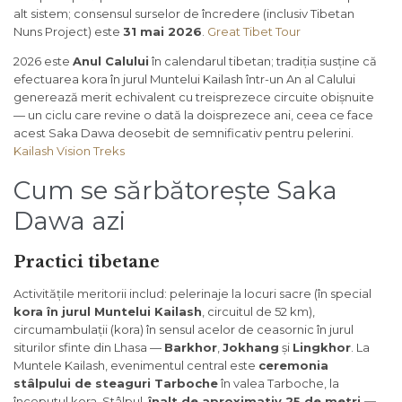
alt sistem; consensul surselor de încredere (inclusiv Tibetan
Nuns Project) este
31 mai 2026
.
Great Tibet Tour
2026 este
Anul Calului
în calendarul tibetan; tradiția susține că
efectuarea kora în jurul Muntelui Kailash într-un An al Calului
generează merit echivalent cu treisprezece circuite obișnuite
— un ciclu care revine o dată la doisprezece ani, ceea ce face
acest Saka Dawa deosebit de semnificativ pentru pelerini.
Kailash Vision Treks
Cum se sărbătorește Saka
Dawa azi
Practici tibetane
Activitățile meritorii includ: pelerinaje la locuri sacre (în special
kora în jurul Muntelui Kailash
, circuitul de 52 km),
circumambulații (kora) în sensul acelor de ceasornic în jurul
siturilor sfinte din Lhasa —
Barkhor
,
Jokhang
și
Lingkhor
. La
Muntele Kailash, evenimentul central este
ceremonia
stâlpului de steaguri Tarboche
în valea Tarboche, la
începutul kora. Stâlpul,
înalt de aproximativ 25 de metri —