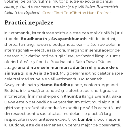
volume) pe parcursul mai multor zile. Se execută și dansuri
cham
Sutra Reamintirii
, puja-uri și recitarea sutrelor (de pildă
Celor Trei Bijuterii
).
Great Tibet Tour
Tibetan Nuns Project
Practici nepaleze
În Kathmandu, intensitatea spirituală este cea mai vizibilă în jurul
stupelor
Boudhanath
și
Swayambhunath
. Mii de tibetani,
sherpa, tamang, newari și budiști nepalezi — alături de pelerini
internaționali — efectuează kora, mergând în sensul acelor de
ceasornic, învârtind roți de rugăciune, aprinzând lămpi cu unt și
oferind tămâie și flori. La Boudhanath, Saka Dawa Düchen
atrage
una dintre cele mai mari adunări religioase de o
singură zi din Asia de Sud
. Mulți pelerini extind călătoria spre
cele trei mari stupe ale Văii Kathmandu: Boudhanath,
Swayambhunath și
Namo Buddha
(unde, conform legendei,
Buddha într-o viață anterioară și-a oferit trupul unei tigroaice
înfometate). În inima sherpa din
Khumbu
(lângă Everest), Saka
Dawa este o perioadă de vegetarianism strict; mulți alpiniști și
ghizi sherpa refuză să conducă expediții pe vârf în această lună,
din respect pentru sacralitatea muntelui — o practică larg
respectată în comunitatea expedițiilor.
Lumbini
, locul nașterii
lui Buddha, este de asemenea un centru major de observanță.