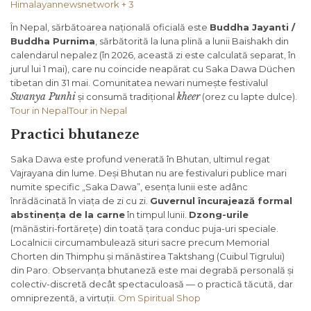
Himalayannewsnetwork + 3
În Nepal, sărbătoarea națională oficială este
Buddha Jayanti /
Buddha Purnima
, sărbătorită la luna plină a lunii Baishakh din
calendarul nepalez (în 2026, această zi este calculată separat, în
jurul lui 1 mai), care nu coincide neapărat cu Saka Dawa Düchen
tibetan din 31 mai. Comunitatea newari numește festivalul
Swanya Punhi
kheer
și consumă tradițional
(orez cu lapte dulce).
Tour in Nepal
Tour in Nepal
Practici bhutaneze
Saka Dawa este profund venerată în Bhutan, ultimul regat
Vajrayana din lume. Deși Bhutan nu are festivaluri publice mari
numite specific „Saka Dawa”, esența lunii este adânc
înrădăcinată în viața de zi cu zi.
Guvernul încurajează formal
abstinența de la carne
în timpul lunii.
Dzong-urile
(mănăstiri-fortărețe) din toată țara conduc puja-uri speciale.
Localnicii circumambulează situri sacre precum Memorial
Chorten din Thimphu și mănăstirea Taktshang (Cuibul Tigrului)
din Paro. Observanța bhutaneză este mai degrabă personală și
colectiv-discretă decât spectaculoasă — o practică tăcută, dar
omniprezentă, a virtuții.
Om Spiritual Shop