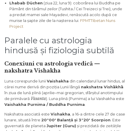
Lhabab Düchen
(ziua 22, luna 9): coborârea lui Buddha pe
Pământ din tărâmul zeilor (Tushita / Cei Treizeci și Trei), unde
a predat mamei sale Mayadevi, renăscută acolo după ce
murise la șapte zile de la nașterea lui.
FPMT
Tibetan Nuns
Project
Paralele cu astrologia
hindusă și fiziologia subtilă
Conexiuni cu astrologia vedică —
nakshatra Vishakha
Luna corespunde lunii
Vaishakha
din calendarul lunar hindus, al
cărei nume derivă din poziția Lunii lângă
nakshatra Vishākhā
în ziua de lună plină (aprilie–mai gregorian, sfârșitul anotimpului
Vasanta
de primăvară
). Luna plină (Purnima) a lui Vaishakha este
Vaishakha Purnima / Buddha Purnima
.
Nakshatra asociată este
Vishakha
, a 16-a dintre cele 27 de case
lunare, situată între
20°00′ Balanță și 3°20′ Scorpion
. Este
guvernată de planeta
Jupiter (Guru)
și prezidată de zeitățile