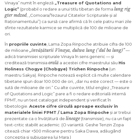
Vinaya” numit în engleză
„Treasure of Quotations and
lung rig
Logic”
(probabil o redare a unui titlu tibetan de forma
gter mdzod
, „Comoara/Tezaurul Citatelor Scripturale și al
Raționamentului”) ca sursă care afirmă că în cele patru mari zile
sfinte rezultatele karmice se multiplică de 100 de milioane de
ori.
În
propriile cuvinte
, Lama Zopa Rinpoche atribuie cifra de 100
„învățăturii Vinaya, dulwa lung (‘dul ba lung)”
de milioane
—
adică transmisiei scripturale Vinaya în sens generic — și
orală
creditează transmisia
a acestei cifre maestrului său
His
Holiness Chogye (Chobgye) Trichen Rinpoche
(un
maestru Sakya). Rinpoche notează explicit că multe calendare
tibetane spun doar 100.000 de ori, „dar nu este corect — este o
sută de milioane de ori.” Cu alte cuvinte, titlul englez „Treasure
of Quotations and Logic” pare a fi o redare editorială internă
FPMT, nu un text catalogat independent și verificat în
tibetologie.
Aceste cifre circulă aproape exclusiv în
materialele liniei FPMT / Lama Zopa Rinpoche
și ar trebui
lineage
prezentate ca o învățătură de
(transmisie), nu ca un fapt
text-critic stabilit academic. (O variantă: Geshe Tenzin Zopa
citează chiar ×500 milioane pentru Saka Dawa, adăugând
concepția și subjugarea lui Mara.)