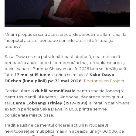
Mi-am propus să scriu acest articol deoarece ne aflăm chiar la
începutul acestei perioade considerate sfinte în tradiția
budhistă.
Saka Dawa este a patra lună lunară tibetană, cea mai sacră
perioadă a anului budist, comemorând nașterea, iluminarea și
parinirvana lui Buddha Shakyamuni; în 2026 luna se desfășoară
între
17 mai și 15 iunie
, cu ziua culminantă
Saka Dawa
Düchen (luna plină) pe 31 mai 2026
.
Tibetan Nuns Project
Festivalul are o
dublă semnificație
pentru tradiția Jonang și
pentru studenții lui Khentrul Rinpoche, deoarece root-guru-ul
său,
Lama Lobsang Trinley (1917–1999)
, a intrat în parinirvana
exact în perioada Saka Dawa, în 1999, printre semne
considerate miraculoase.
și
Tradiția susține că meritul oricărei acțiuni (virtuoase
nevirtuoase) se multiplică masiv în această lună (×100.000, de