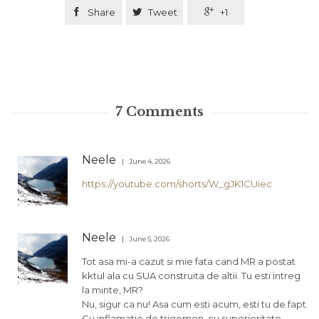

Share

Tweet

+1
7
Comments
Neele
June 4, 2026
https://youtube.com/shorts/W_gJK1CUiec
Neele
June 5, 2026
Tot asa mi-a cazut si mie fata cand MR a postat
kktul ala cu SUA construita de altii. Tu esti intreg
la minte, MR?
Nu, sigur ca nu! Asa cum esti acum, esti tu de fapt.
Cu inflamatie de trigemen, cu superioritate