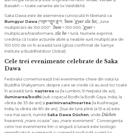
Baisakh — toate variante ale lui Vaishākhā.
Saka Dawa este de asemenea cunoscută în tibetană ca
‘bum ‘gyur zla ba
Bumgyur Dawa
(འབུམ་འགྱུར་ཟླ་བ,
), „luna
‘bum
‘gyur
multiplicării de 100.000″:
= 100.000,
=
zla ba
multiplicare/transformare,
= lună. Numele exprimă
credința că toate acțiunile abile și neabile sunt multiplicate de
100.000 de ori în această lună (gloss confirmat de Samye
Institute și Buddhistdoor Global).
Cele trei evenimente celebrate de Saka
Dawa
Festivalul comemorează trei evenimente-cheie din viața lui
Buddha Shakyamuni, despre care se crede că au avut loc toate
în această lună:
nașterea
sa (la Lumbini, în Nepalul de azi),
iluminarea/bodhi
(sub copacul Bodhi la Bodh Gaya, India, la
vârsta de 35 de ani) și
parinirvana/moartea
(la Kushinagar,
India, la vârsta de 80 de ani). Ziua de lună plină (a 15-a zi) este
Düchen
cea mai sacră, numită
Saka Dawa Düchen
, unde
înseamnă „mare ocazie” sau „mare eveniment”. Convergența
celor trei evenimente într-o singură zi lunară este teologic
semnificativă: sugerează o coerență profundă a vieții lui