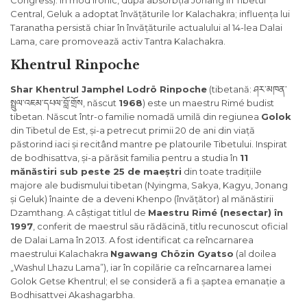
Congress). În mod ironic, după absorbția Jonang în Tibetul
Central, Geluk a adoptat învățăturile lor Kalachakra; influența lui
Taranatha persistă chiar în învățăturile actualului al 14-lea Dalai
Lama, care promovează activ Tantra Kalachakra.
Khentrul Rinpoche
Shar Khentrul Jamphel Lodrö Rinpoche
(tibetană: ཤར་མཁན་
སྤྲུལ་འཇམ་དཔལ་བློ་གྲོས, născut
1968
) este un maestru Rimé budist
tibetan. Născut într-o familie nomadă umilă din regiunea
Golok
din Tibetul de Est, și-a petrecut primii 20 de ani din viață
păstorind iaci și recitând mantre pe platourile Tibetului. Inspirat
de bodhisattva, și-a părăsit familia pentru a studia în
11
mănăstiri sub peste 25 de maeștri
din toate tradițiile
majore ale budismului tibetan (Nyingma, Sakya, Kagyu, Jonang
și Geluk) înainte de a deveni Khenpo (învățător) al mănăstirii
Dzamthang. A câștigat titlul de
Maestru Rimé (nesectar) în
1997
, conferit de maestrul său rădăcină, titlu recunoscut oficial
de Dalai Lama în 2013. A fost identificat ca reîncarnarea
maestrului Kalachakra
Ngawang Chözin Gyatso
(al doilea
„Washul Lhazu Lama”), iar în copilărie ca reîncarnarea lamei
Golok Getse Khentrul; el se consideră a fi a șaptea emanație a
Bodhisattvei Akashagarbha.