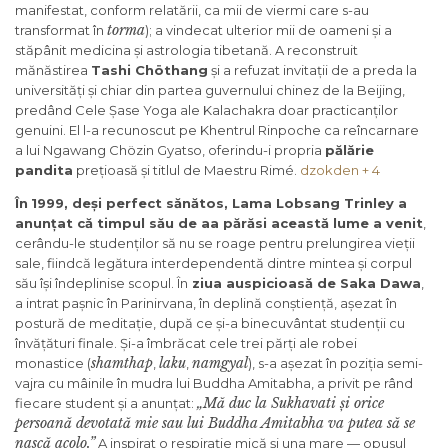
manifestat, conform relatării, ca mii de viermi care s-au
torma
transformat în
); a vindecat ulterior mii de oameni și a
stăpânit medicina și astrologia tibetană. A reconstruit
mănăstirea
Tashi Chöthang
și a refuzat invitații de a preda la
universități și chiar din partea guvernului chinez de la Beijing,
predând Cele Șase Yoga ale Kalachakra doar practicanților
genuini. El l-a recunoscut pe Khentrul Rinpoche ca reîncarnare
a lui Ngawang Chözin Gyatso, oferindu-i propria
pălărie
pandita
prețioasă și titlul de Maestru Rimé.
dzokden + 4
În
1999, deși perfect sănătos, Lama Lobsang Trinley a
anunțat că timpul său de aa părăsi această lume a venit
,
cerându-le studenților să nu se roage pentru prelungirea vieții
sale, fiindcă legătura interdependentă dintre mintea și corpul
său își îndeplinise scopul. În
ziua auspicioasă de Saka Dawa
,
a intrat pașnic în Parinirvana, în deplină conștiență, așezat în
postură de meditație, după ce și-a binecuvântat studenții cu
învățături finale. Și-a îmbrăcat cele trei părți ale robei
shamthap
laku
namgyal
monastice (
,
,
), s-a așezat în poziția semi-
vajra cu mâinile în mudra lui Buddha Amitabha, a privit pe rând
„Mă duc la Sukhavati și orice
fiecare student și a anunțat:
persoană devotată mie sau lui Buddha Amitabha va putea să se
nască acolo.”
A inspirat o respirație mică și una mare — opusul