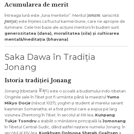
Acumularea de merit
sonam
Întreaga lună este „luna meritelor”. Meritul (
; sanscrită
punya
) este înțeles ca fructul karmei bune, care ne apropie de
iluminare. Cele trei baze ale acțiunii meritorii în budism sunt
generozitatea (dana), moralitatea (sila) și cultivarea
mentală/meditația (bhavana)
.
Saka Dawa în Tradiția
Jonang
Istoria tradiției Jonang
Jonang (tibetană: ཇོ་ནང) este o școală a budismului indo-tibetan.
Originile sale în Tibet pot fi urmărite până la maestrul
Yumo
Mikyo Dorje
(născut 1027), yoghin și student al marelui savant
kașmirian Somanatha; el a fost primul care a expus pe larg
viziunea Zhentong în Tibet. În secolul al XIII-lea,
Kunpang
Tukje Tsondru
a stabilit o mănăstire principală la
Jomonang
în Tibetul Central-Sudic, dând astfel naștere numelui Jonang. În
secolul al XIV-lea,
Kunkhyen Dolpopa Sherab Gyaltsen
a