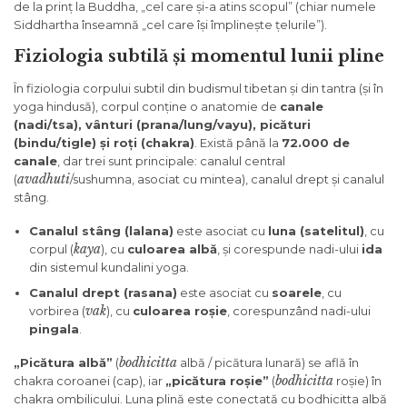
de la prinț la Buddha, „cel care și-a atins scopul” (chiar numele
Siddhartha înseamnă „cel care își împlinește țelurile”).
Fiziologia subtilă și momentul lunii pline
În fiziologia corpului subtil din budismul tibetan și din tantra (și în
yoga hindusă), corpul conține o anatomie de
canale
(nadi/tsa), vânturi (prana/lung/vayu), picături
(bindu/tigle) și roți (chakra)
. Există până la
72.000 de
canale
, dar trei sunt principale: canalul central
avadhuti
(
/sushumna, asociat cu mintea), canalul drept și canalul
stâng.
Canalul stâng (lalana)
este asociat cu
luna (satelitul)
, cu
kaya
corpul (
), cu
culoarea albă
, și corespunde nadi-ului
ida
din sistemul kundalini yoga.
Canalul drept (rasana)
este asociat cu
soarele
, cu
vak
vorbirea (
), cu
culoarea roșie
, corespunzând nadi-ului
pingala
.
bodhicitta
„Picătura albă”
(
albă / picătura lunară) se află în
bodhicitta
chakra coroanei (cap), iar
„picătura roșie”
(
roșie) în
chakra ombilicului. Luna plină este conectată cu bodhicitta albă