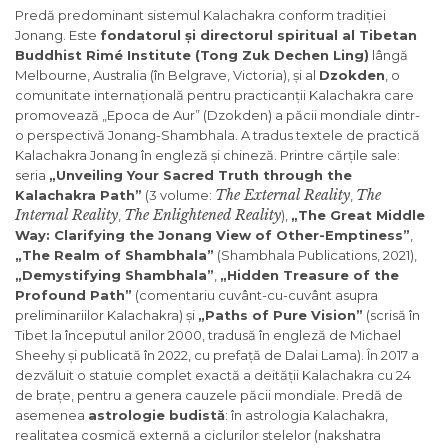
Predă predominant sistemul Kalachakra conform tradiției
Jonang. Este
fondatorul și directorul spiritual al Tibetan
Buddhist Rimé Institute (Tong Zuk Dechen Ling)
lângă
Melbourne, Australia (în Belgrave, Victoria), și al
Dzokden
, o
comunitate internațională pentru practicanții Kalachakra care
promovează „Epoca de Aur” (Dzokden) a păcii mondiale dintr-
o perspectivă Jonang-Shambhala. A tradus textele de practică
Kalachakra Jonang în engleză și chineză. Printre cărțile sale:
seria
„Unveiling Your Sacred Truth through the
The External Reality
The
Kalachakra Path”
(3 volume:
,
Internal Reality
The Enlightened Reality
,
),
„The Great Middle
Way: Clarifying the Jonang View of Other-Emptiness”
,
„The Realm of Shambhala”
(Shambhala Publications, 2021),
„Demystifying Shambhala”
,
„Hidden Treasure of the
Profound Path”
(comentariu cuvânt-cu-cuvânt asupra
preliminariilor Kalachakra) și
„Paths of Pure Vision”
(scrisă în
Tibet la începutul anilor 2000, tradusă în engleză de Michael
Sheehy și publicată în 2022, cu prefață de Dalai Lama). În 2017 a
dezvăluit o statuie complet exactă a deității Kalachakra cu 24
de brațe, pentru a genera cauzele păcii mondiale. Predă de
asemenea
astrologie budistă
: în astrologia Kalachakra,
realitatea cosmică externă a ciclurilor stelelor (nakshatra