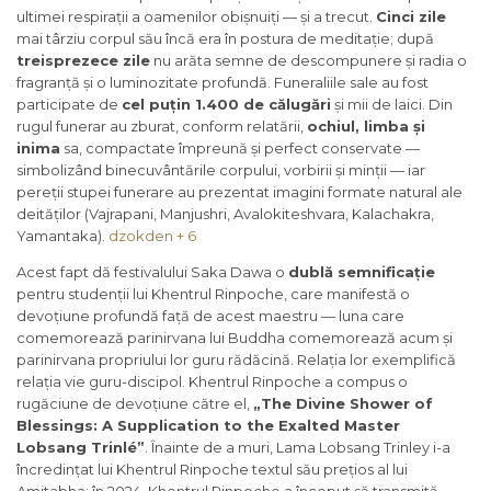
ultimei respirații a oamenilor obișnuiți — și a trecut.
Cinci zile
mai târziu corpul său încă era în postura de meditație; după
treisprezece zile
nu arăta semne de descompunere și radia o
fragranță și o luminozitate profundă. Funeraliile sale au fost
participate de
cel puțin 1.400 de călugări
și mii de laici. Din
rugul funerar au zburat, conform relatării,
ochiul, limba și
inima
sa, compactate împreună și perfect conservate —
simbolizând binecuvântările corpului, vorbirii și minții — iar
pereții stupei funerare au prezentat imagini formate natural ale
deităților (Vajrapani, Manjushri, Avalokiteshvara, Kalachakra,
Yamantaka).
dzokden + 6
Acest fapt dă festivalului Saka Dawa o
dublă semnificație
pentru studenții lui Khentrul Rinpoche, care manifestă o
devoțiune profundă față de acest maestru — luna care
comemorează parinirvana lui Buddha comemorează acum și
parinirvana propriului lor guru rădăcină. Relația lor exemplifică
relația vie guru-discipol. Khentrul Rinpoche a compus o
rugăciune de devoțiune către el,
„The Divine Shower of
Blessings: A Supplication to the Exalted Master
Lobsang Trinlé”
. Înainte de a muri, Lama Lobsang Trinley i-a
încredințat lui Khentrul Rinpoche textul său prețios al lui