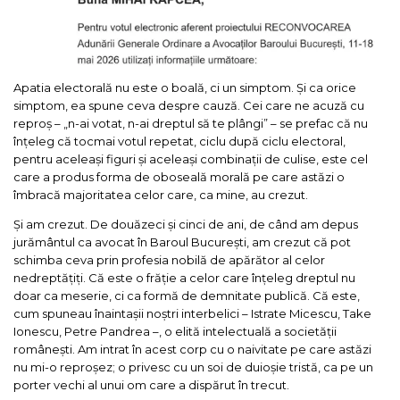
Apatia electorală nu este o boală, ci un simptom. Și ca orice
simptom, ea spune ceva despre cauză. Cei care ne acuză cu
reproș – „n-ai votat, n-ai dreptul să te plângi” – se prefac că nu
înțeleg că tocmai votul repetat, ciclu după ciclu electoral,
pentru aceleași figuri și aceleași combinații de culise, este cel
care a produs forma de oboseală morală pe care astăzi o
îmbracă majoritatea celor care, ca mine, au crezut.
Și am crezut. De douăzeci și cinci de ani, de când am depus
jurământul ca avocat în Baroul București, am crezut că pot
schimba ceva prin profesia nobilă de apărător al celor
nedreptățiți. Că este o frăție a celor care înțeleg dreptul nu
doar ca meserie, ci ca formă de demnitate publică. Că este,
cum spuneau înaintașii noștri interbelici – Istrate Micescu, Take
Ionescu, Petre Pandrea –, o elită intelectuală a societății
românești. Am intrat în acest corp cu o naivitate pe care astăzi
nu mi-o reproșez; o privesc cu un soi de duioșie tristă, ca pe un
porter vechi al unui om care a dispărut în trecut.