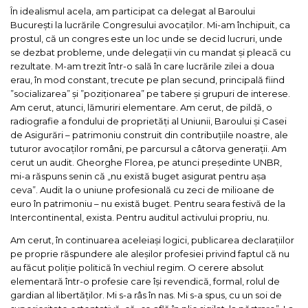
În idealismul acela, am participat ca delegat al Baroului
București la lucrările Congresului avocaților. Mi-am închipuit, ca
prostul, că un congres este un loc unde se decid lucruri, unde
se dezbat probleme, unde delegații vin cu mandat și pleacă cu
rezultate. M-am trezit într-o sală în care lucrările zilei a doua
erau, în mod constant, trecute pe plan secund, principală fiind
”socializarea” și ”poziționarea” pe tabere și grupuri de interese.
Am cerut, atunci, lămuriri elementare. Am cerut, de pildă, o
radiografie a fondului de proprietăți al Uniunii, Baroului și Casei
de Asigurări – patrimoniu construit din contribuțiile noastre, ale
tuturor avocaților români, pe parcursul a câtorva generații. Am
cerut un audit. Gheorghe Florea, pe atunci președinte UNBR,
mi-a răspuns senin că „nu există buget asigurat pentru așa
ceva”. Audit la o uniune profesională cu zeci de milioane de
euro în patrimoniu – nu există buget. Pentru seara festivă de la
Intercontinental, exista. Pentru auditul activului propriu, nu.
Am cerut, în continuarea aceleiași logici, publicarea declarațiilor
pe proprie răspundere ale aleșilor profesiei privind faptul că nu
au făcut poliție politică în vechiul regim. O cerere absolut
elementară într-o profesie care își revendică, formal, rolul de
gardian al libertăților. Mi s-a râs în nas. Mi s-a spus, cu un soi de