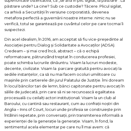
superioritate ostentativă, că „se află în plic sigilat, la păstrare”. La
păstrare unde? La cine? Sub ce custodie? Tăcere. Plicul sigilat,
ca arhivă a Securității în versiune corporatistă, devenea
metafora perfectă a guvernării noastre interne: nimic nu se
verifică, totul se garantează pe cuvântul celor pe care tocmai îi
suspectezi.
Din acel idealism, în 2016, am acceptat să fiu vice-președinte al
Asociației pentru Dialog și Solidaritate a Avocaților (ADSA).
Credeam – și mai cred încă, abstract – că o echipă
reformatoare, pătrunzând treptat în conducerea profesiei,
poate schimba lucrurile dinăuntru. Visam la lucruri modeste,
decente, civilizate. Visam la parcare gratuită pentru avocați la
sediile instanțelor, ca să nu mai facem ocoluri umilitoare cu
mașinile prin cartierele din jurul Palatului de Justiție. Îmi doream
în locul băncilor tari de lemn, bănci capitonate pentru avocați în
sălile de judecată, prin care să ni se recunoască egalitatea
procesuală cu ceilalți actori instituționali. Visam la un club al
Baroului, cu cantină sau restaurant, cum au confrații noștri din
Anglia – Inns of Court, locuri unde profesia se construiește prin
întâlniri repetate, prin conversații, prin transmiterea informală a
experienței de la generație la generație. Visam, în fond, la
sentimentul acela elementar pe care nu îl mai avem: că