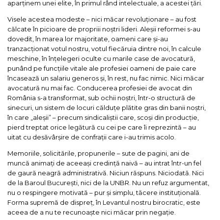
aparținem unei elite, în primul rând intelectuale, a acestei țări.
Visele acestea modeste – nici măcar revoluționare – au fost
călcate în picioare de propriii noștri lideri. Aleșii reformei s-au
dovedit, în marea lor majoritate, oameni care și-au
tranzacționat votul nostru, votul fiecăruia dintre noi, în calcule
meschine, în înțelegeri oculte cu marile case de avocatură,
punând pe funcțiile vitale ale profesiei oameni de paie care
încasează un salariu generos și, în rest, nu fac nimic. Nici măcar
avocatură nu mai fac. Conducerea profesiei de avocat din
România s-a transformat, sub ochii noștri, într-o structură de
sinecuri, un sistem de locuri călduțe plătite gras din banii noștri,
în care „aleșii” – precum sindicaliștii care, scoși din producție,
pierd treptat orice legătură cu cei pe care îi reprezintă – au
uitat cu desăvârșire de confrații care i-au trimis acolo.
Memoriile, solicitările, propunerile – sute de pagini, ani de
muncă animați de aceeași credință naivă – au intrat într-un fel
de gaură neagră administrativă. Niciun răspuns. Niciodată. Nici
de la Baroul București, nici de la UNBR. Nu un refuz argumentat,
nu o respingere motivată – pur și simplu, tăcere instituțională.
Forma supremă de dispreț, în Levantul nostru birocratic, este
aceea de a nu te recunoaște nici măcar prin negație.