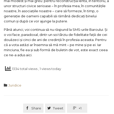
mai modest și mai greu: pentru reconstrucția lentă, în teritoriu, a
unor structuri civice serioase – în profesia mea, în comunitățile
noastre, în asociațiile noastre – care să formeze, în timp, o
generație de oameni capabili să rămână dedicați binelui
comun și după ce vor ajunge la putere.
Până atunci, voi continua să nu răspund la SMS-urile Baroului. Și
o voi face, paradoxal, dintr-un soi târziu de fidelitate față de cei
douăzeci și cinci de ani de credință în profesia aceasta. Pentru
că a vota astăzi ar însemna să mă mint – pe mine și pe ei. Iar
minciuna, fie ea și sub formă de buletin de vot, este exact ceea
ce ne-a adus aici.
1334 total views
, 1 views today
Category

Juridice

Share

Tweet

+1