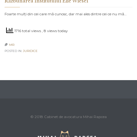
Răzbunarea Institutului Elie Wiesel
Foarte mulți din cei care mă cunosc, dar mai ales dintre cei ce nu mă…
1716 total views
, 8 views today
MR

POSTED IN:
JURIDICE
© 2018 Cabinet de avocatura Mihai Rapcea