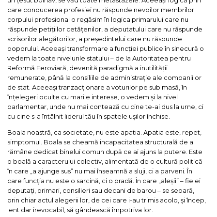
care conducerea profesiei nu răspunde nevoilor membrilor
corpului profesional o regăsim în logica primarului care nu
răspunde petițiilor cetățenilor, a deputatului care nu răspunde
scrisorilor alegătorilor, a președintelui care nu răspunde
poporului. Aceeași transformare a funcției publice în sinecură o
vedem la toate nivelurile statului – de la Autoritatea pentru
Reformă Feroviară, devenită paradigmă a inutilității
remunerate, până la consiliile de administrație ale companiilor
de stat. Aceeași tranzacționare a voturilor pe sub masă, în
înțelegeri oculte cu marile interese, o vedem și la nivel
parlamentar, unde nu mai contează cu cine te-ai dus la urne, ci
cu cine s-a întâlnit liderul tău în spatele ușilor închise.
Boala noastră, ca societate, nu este apatia. Apatia este, repet,
simptomul. Boala se cheamă incapacitatea structurală de a
rămâne dedicat binelui comun după ce ai ajuns la putere. Este
o boală a caracterului colectiv, alimentată de o cultură politică
în care „a ajunge sus” nu mai înseamnă a sluji, ci a parveni. În
care funcția nu este o sarcină, ci o pradă. În care „aleșii” – fie ei
deputați, primari, consilieri sau decani de barou – se separă,
prin chiar actul alegerii lor, de cei care i-au trimis acolo, și încep,
lent dar irevocabil, să gândească împotriva lor.