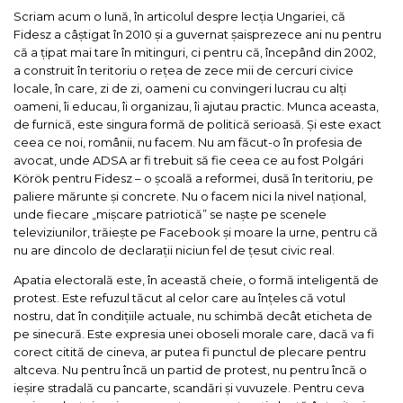
Scriam acum o lună, în articolul despre lecția Ungariei, că
Fidesz a câștigat în 2010 și a guvernat șaisprezece ani nu pentru
că a țipat mai tare în mitinguri, ci pentru că, începând din 2002,
a construit în teritoriu o rețea de zece mii de cercuri civice
locale, în care, zi de zi, oameni cu convingeri lucrau cu alți
oameni, îi educau, îi organizau, îi ajutau practic. Munca aceasta,
de furnică, este singura formă de politică serioasă. Și este exact
ceea ce noi, românii, nu facem. Nu am făcut-o în profesia de
avocat, unde ADSA ar fi trebuit să fie ceea ce au fost Polgári
Körök pentru Fidesz – o școală a reformei, dusă în teritoriu, pe
paliere mărunte și concrete. Nu o facem nici la nivel național,
unde fiecare „mișcare patriotică” se naște pe scenele
televiziunilor, trăiește pe Facebook și moare la urne, pentru că
nu are dincolo de declarații niciun fel de țesut civic real.
Apatia electorală este, în această cheie, o formă inteligentă de
protest. Este refuzul tăcut al celor care au înțeles că votul
nostru, dat în condițiile actuale, nu schimbă decât eticheta de
pe sinecură. Este expresia unei oboseli morale care, dacă va fi
corect citită de cineva, ar putea fi punctul de plecare pentru
altceva. Nu pentru încă un partid de protest, nu pentru încă o
ieșire stradală cu pancarte, scandări și vuvuzele. Pentru ceva