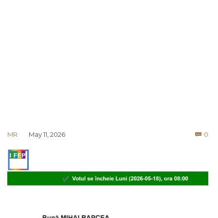
Co
MR
May 11, 2026
0
