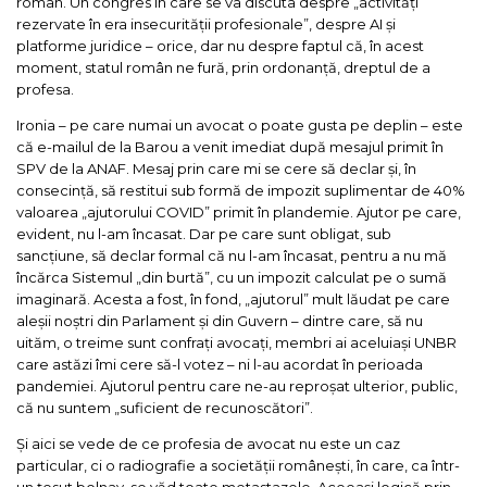
român. Un congres în care se va discuta despre „activități
rezervate în era insecurității profesionale”, despre AI și
platforme juridice – orice, dar nu despre faptul că, în acest
moment, statul român ne fură, prin ordonanță, dreptul de a
profesa.
Ironia – pe care numai un avocat o poate gusta pe deplin – este
că e-mailul de la Barou a venit imediat după mesajul primit în
SPV de la ANAF. Mesaj prin care mi se cere să declar și, în
consecință, să restitui sub formă de impozit suplimentar de 40%
valoarea „ajutorului COVID” primit în plandemie. Ajutor pe care,
evident, nu l-am încasat. Dar pe care sunt obligat, sub
sancțiune, să declar formal că nu l-am încasat, pentru a nu mă
încărca Sistemul „din burtă”, cu un impozit calculat pe o sumă
imaginară. Acesta a fost, în fond, „ajutorul” mult lăudat pe care
aleșii noștri din Parlament și din Guvern – dintre care, să nu
uităm, o treime sunt confrați avocați, membri ai aceluiași UNBR
care astăzi îmi cere să-l votez – ni l-au acordat în perioada
pandemiei. Ajutorul pentru care ne-au reproșat ulterior, public,
că nu suntem „suficient de recunoscători”.
Și aici se vede de ce profesia de avocat nu este un caz
particular, ci o radiografie a societății românești, în care, ca într-
un țesut bolnav, se văd toate metastazele. Aceeași logică prin