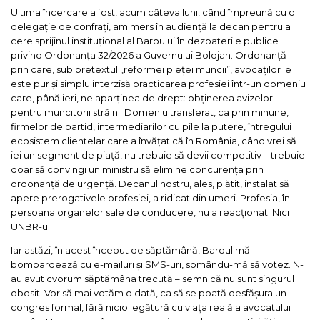
Ultima încercare a fost, acum câteva luni, când împreună cu o
delegație de confrați, am mers în audiență la decan pentru a
cere sprijinul instituțional al Baroului în dezbaterile publice
privind Ordonanța 32/2026 a Guvernului Bolojan. Ordonanță
prin care, sub pretextul „reformei pieței muncii”, avocaților le
este pur și simplu interzisă practicarea profesiei într-un domeniu
care, până ieri, ne aparținea de drept: obținerea avizelor
pentru muncitorii străini. Domeniu transferat, ca prin minune,
firmelor de partid, intermediarilor cu pile la putere, întregului
ecosistem clientelar care a învățat că în România, când vrei să
iei un segment de piață, nu trebuie să devii competitiv – trebuie
doar să convingi un ministru să elimine concurența prin
ordonanță de urgență. Decanul nostru, ales, plătit, instalat să
apere prerogativele profesiei, a ridicat din umeri. Profesia, în
persoana organelor sale de conducere, nu a reacționat. Nici
UNBR-ul.
Iar astăzi, în acest început de săptămână, Baroul mă
bombardează cu e-mailuri și SMS-uri, somându-mă să votez. N-
au avut cvorum săptămâna trecută – semn că nu sunt singurul
obosit. Vor să mai votăm o dată, ca să se poată desfășura un
congres formal, fără nicio legătură cu viața reală a avocatului