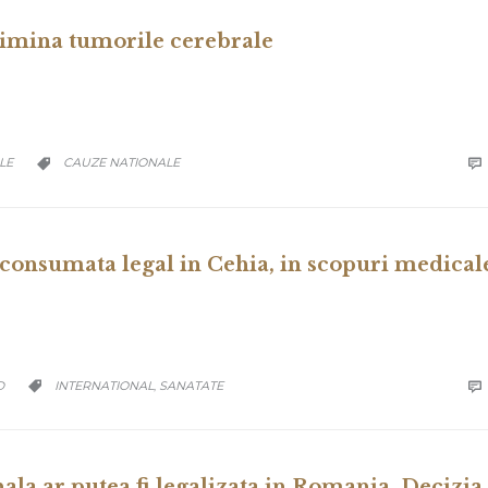
limina tumorile cerebrale
CATEGORY
LE
CAUZE NATIONALE


 consumata legal in Cehia, in scopuri medical
CATEGORY
D
INTERNATIONAL
SANATATE

,

la ar putea fi legalizata in Romania. Decizia