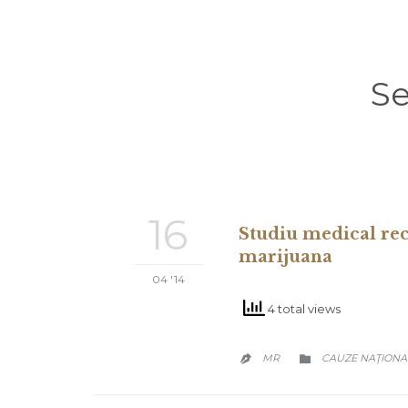
Se
16
Studiu medical rec
marijuana
04 '14
4 total views
CATEGORY
MR
CAUZE NAŢIONA

