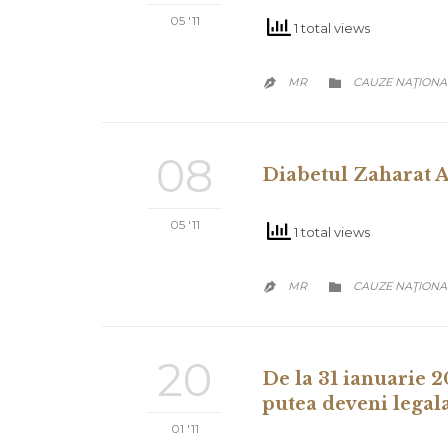
05 '11
1 total views
CATEGORY
MR
CAUZE NAŢIONA


08
Diabetul Zaharat 
05 '11
1 total views
CATEGORY
MR
CAUZE NAŢIONA


20
De la 31 ianuarie 2
putea deveni legala
01 '11