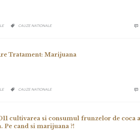
CATEGORY
LE
CAUZE NATIONALE


Are Tratament: Marijuana
CATEGORY
LE
CAUZE NATIONALE


011 cultivarea si consumul frunzelor de coca 
. Pe cand si marijuana ?!