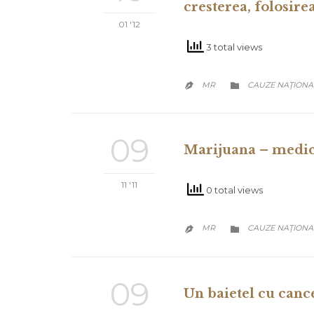
cresterea, folosire
01 '12
3 total views
CATEGORY
MR
CAUZE NAŢIONA


09
Marijuana – medic
11 '11
0 total views
CATEGORY
MR
CAUZE NAŢIONA


09
Un baietel cu cance