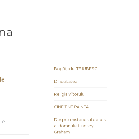
na
Bogăția lui TE IUBESC
de
Dificultatea
Religia viitorului
CINE ȚINE PÂINEA
Despre misteriosul deces
COMMENTS
0
al domnului Lindsey
Graham