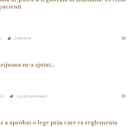
pacienti
CATEGORY
D
SANATATE


ijuana m-a ajutat…
CATEGORY
LE
CAUZE NATIONALE


 a aprobat o lege prin care va reglementa