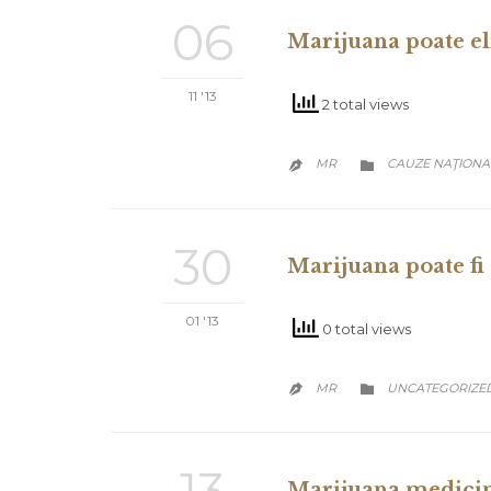
06
Marijuana poate e
11 '13
2 total views
CATEGORY
MR
CAUZE NAŢIONA


30
Marijuana poate fi
01 '13
0 total views
CATEGORY
MR
UNCATEGORIZE


13
Marijuana medicina