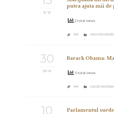
putea ajuta mii de 
12 '12
2 total views
CATEGORY
MR
UNCATEGORIZE


30
Barack Obama: Mar
05 '12
0 total views
CATEGORY
MR
CAUZE NAŢIONA


10
Parlamentul suedez