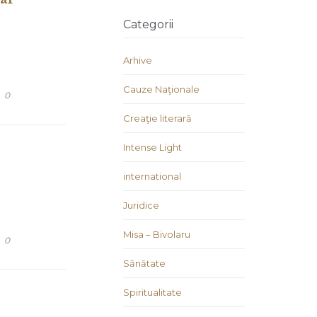
Categorii
Arhive
Cauze Naţionale
COMMENTS
0
Creaţie literară
Intense Light
international
Juridice
Misa – Bivolaru
COMMENTS
0
Sănătate
Spiritualitate