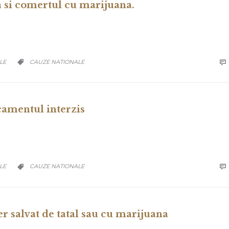
a si comertul cu marijuana.
CATEGORY
LE
CAUZE NATIONALE


amentul interzis
CATEGORY
LE
CAUZE NATIONALE


r salvat de tatal sau cu marijuana